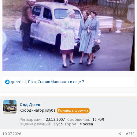
Р
genn111
,
Pika
,
Старик Макгаккет
и еще 7
е
а
к
ц
Олд Джек
и
Координатор клуба
Команда форума
и
:
Регистрация
23.12.2007
Сообщения
13 439
Оценка реакций
5 953
Город
москва
10.07.2026
#238