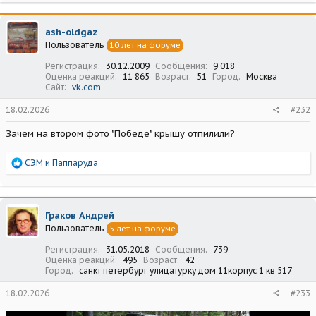
а
к
ц
ash-oldgaz
и
Пользователь
10 лет на форуме
и
:
Регистрация
30.12.2009
Сообщения
9 018
Оценка реакций
11 865
Возраст
51
Город
Москва
Сайт
vk.com
18.02.2026
#232
Зачем на втором фото "Победе" крышу отпилили?
Р
СЭМ
и
Паппаруда
е
а
к
ц
Граков Андрей
и
Пользователь
5 лет на форуме
и
:
Регистрация
31.05.2018
Сообщения
739
Оценка реакций
495
Возраст
42
Город
санкт петербург улицатурку дом 11корпус 1 кв 517
18.02.2026
#233