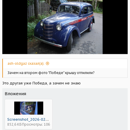
ash-oldgaz сказал(а):
Зачем на втором фото "Победе" крышу отпилили?
Это другая уже Победа, а зачем не знаю
Вложения
Screenshot_2026-02-17-22-02-41-282_com.vkontakte.android.jpg
852,6 КБ
Просмотры: 106