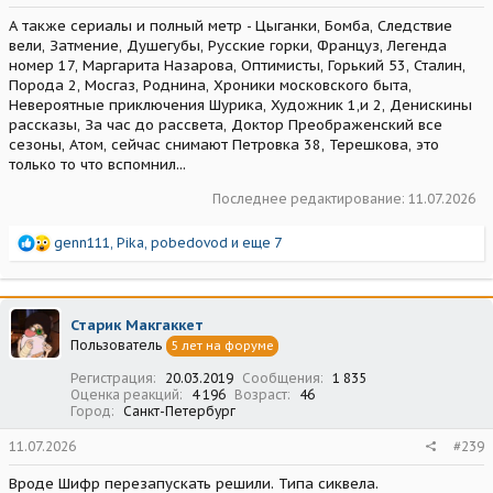
А также сериалы и полный метр - Цыганки, Бомба, Следствие
вели, Затмение, Душегубы, Русские горки, Француз, Легенда
номер 17, Маргарита Назарова, Оптимисты, Горький 53, Сталин,
Порода 2, Мосгаз, Роднина, Хроники московского быта,
Невероятные приключения Шурика, Художник 1,и 2, Денискины
рассказы, За час до рассвета, Доктор Преображенский все
сезоны, Атом, сейчас снимают Петровка 38, Терешкова, это
только то что вспомнил...
Последнее редактирование:
11.07.2026
Р
genn111
,
Pika
,
pobedovod
и еще 7
е
а
к
ц
Старик Макгаккет
и
Пользователь
5 лет на форуме
и
:
Регистрация
20.03.2019
Сообщения
1 835
Оценка реакций
4 196
Возраст
46
Город
Санкт-Петербург
11.07.2026
#239
Вроде Шифр перезапускать решили. Типа сиквела.