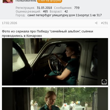
Пользователь
5 лет на форуме
и
:
Регистрация
31.05.2018
Сообщения
739
Оценка реакций
495
Возраст
42
Город
санкт петербург улицатурку дом 11корпус 1 кв 517
17.02.2026
#231
Фото из сериала про Победу "семейный альбом", съёмки
проводились в Комарово