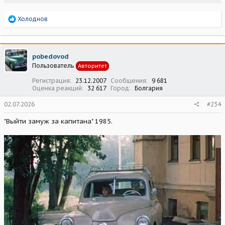
Р
Холоднов
е
а
к
ц
pobedovod
и
Пользователь
Авторитет
и
:
Регистрация
23.12.2007
Сообщения
9 681
Оценка реакций
32 617
Город
Болгария
02.07.2026
#234
"Выйти замуж за капитана" 1985.