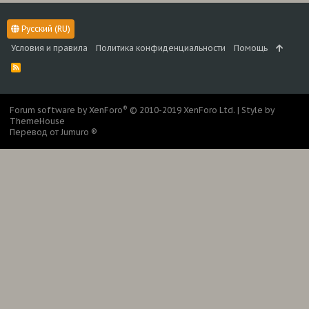
Русский (RU)
Условия и правила
Политика конфиденциальности
Помощь
R
S
S
®
Forum software by XenForo
© 2010-2019 XenForo Ltd.
|
Style by
ThemeHouse
Перевод от Jumuro ®