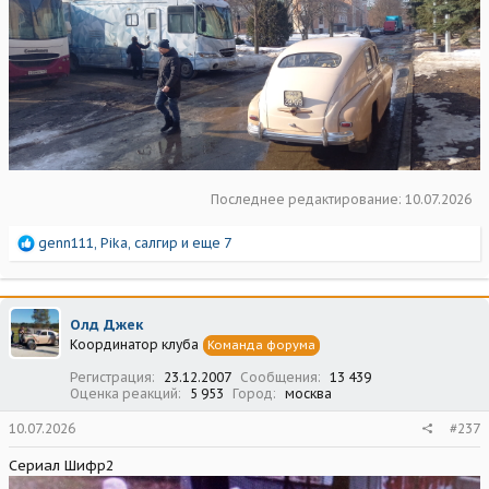
Последнее редактирование:
10.07.2026
Р
genn111
,
Pika
,
салгир
и еще 7
е
а
к
ц
Олд Джек
и
Координатор клуба
Команда форума
и
:
Регистрация
23.12.2007
Сообщения
13 439
Оценка реакций
5 953
Город
москва
10.07.2026
#237
Сериал Шифр2