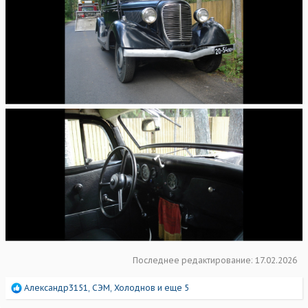
Последнее редактирование:
17.02.2026
Р
Александр3151
,
СЭМ
,
Холоднов
и еще 5
е