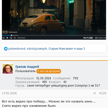
Р
pobedovod
,
nikolajivanych
,
Старик Макгаккет
и еще 5
е
а
к
ц
Граков Андрей
и
Пользователь
5 лет на форуме
и
:
Регистрация
31.05.2018
Сообщения
739
Оценка реакций
495
Возраст
42
Город
санкт петербург улицатурку дом 11корпус 1 кв 517
17.02.2026
#229
Вот есть видео про победу.... Можно ли это назвать кино......
Снято видео про оживление было