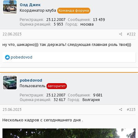
ц
Олд Джек
и
Координатор клуба
Команда форума
и
:
Регистрация
23.12.2007
Сообщения
13 439
Оценка реакций
5 953
Город
москва
22.06.2023
#222
ну что, шикарно))) так держать! следующая главная роль твоя)))
Р
pobedovod
е
а
к
ц
pobedovod
и
Пользователь
Авторитет
и
:
Регистрация
23.12.2007
Сообщения
9 681
Оценка реакций
32 617
Город
Болгария
23.06.2023
#223
Несколько кадров с сегодняшнего дня .