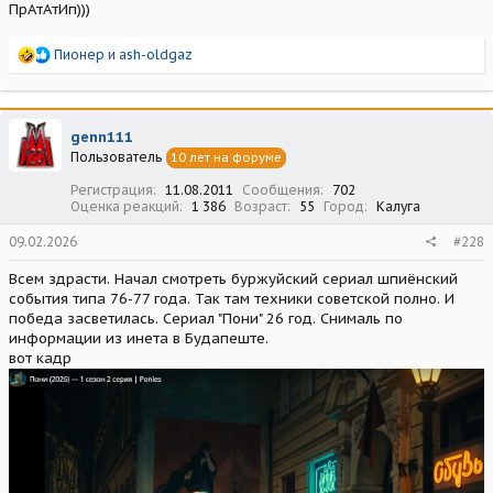
ПрАтАтИп)))
Р
Пионер
и
ash-oldgaz
е
а
к
ц
genn111
и
Пользователь
10 лет на форуме
и
:
Регистрация
11.08.2011
Сообщения
702
Оценка реакций
1 386
Возраст
55
Город
Калуга
09.02.2026
#228
Всем здрасти. Начал смотреть буржуйский сериал шпиёнский
события типа 76-77 года. Так там техники советской полно. И
победа засветилась. Сериал "Пони" 26 год. Снималь по
информации из инета в Будапеште.
вот кадр