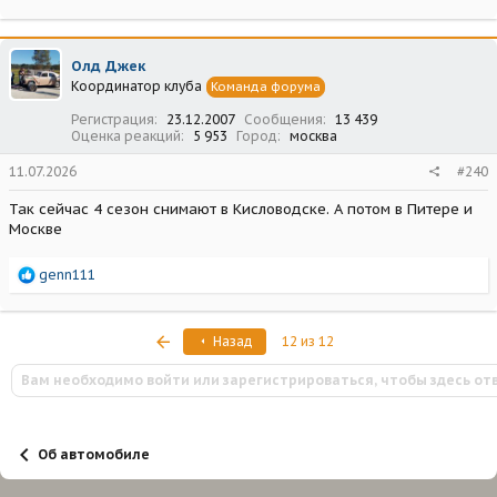
Олд Джек
Координатор клуба
Команда форума
Регистрация
23.12.2007
Сообщения
13 439
Оценка реакций
5 953
Город
москва
11.07.2026
#240
Так сейчас 4 сезон снимают в Кисловодске. А потом в Питере и
Москве
Р
genn111
е
а
к
Первый
Назад
12 из 12
ц
и
Вам необходимо войти или зарегистрироваться, чтобы здесь от
и
:
Об автомобиле