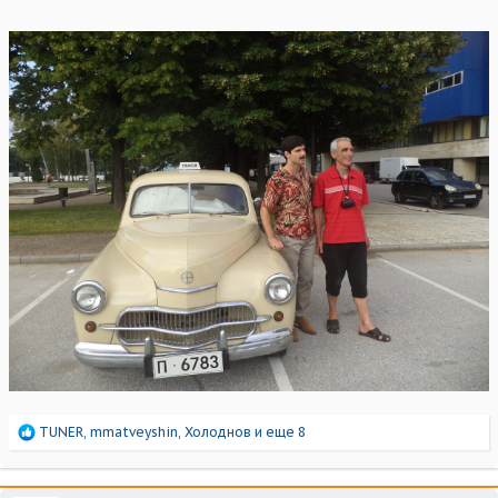
Р
TUNER
,
mmatveyshin
,
Холоднов
и еще 8
е
а
к