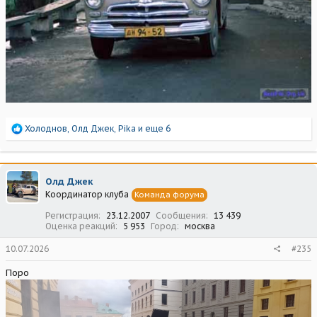
Р
Холоднов
,
Олд Джек
,
Pika
и еще 6
е
а
к
ц
Олд Джек
и
Координатор клуба
Команда форума
и
:
Регистрация
23.12.2007
Сообщения
13 439
Оценка реакций
5 953
Город
москва
10.07.2026
#235
Поро