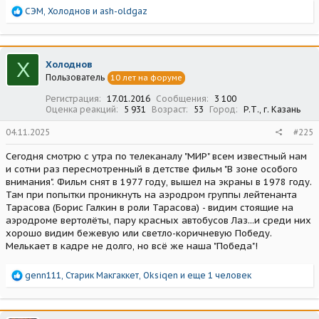
Р
СЭМ
,
Холоднов
и
ash-oldgaz
е
а
к
ц
Х
Холоднов
и
Пользователь
10 лет на форуме
и
:
Регистрация
17.01.2016
Сообщения
3 100
Оценка реакций
5 931
Возраст
53
Город
Р.Т., г. Казань
04.11.2025
#225
Сегодня смотрю с утра по телеканалу "МИР" всем известный нам
и сотни раз пересмотренный в детстве фильм "В зоне особого
внимания". Фильм снят в 1977 году, вышел на экраны в 1978 году.
Там при попытки проникнуть на аэродром группы лейтенанта
Тарасова (Борис Галкин в роли Тарасова) - видим стоящие на
аэродроме вертолёты, пару красных автобусов Лаз...и среди них
хорошо видим бежевую или светло-коричневую Победу.
Мелькает в кадре не долго, но всё же наша "Победа"!
Р
genn111
,
Старик Макгаккет
,
Oksiqen
и еще 1 человек
е
а
к