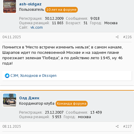
ц
ash-oldgaz
и
Пользователь
10 лет на форуме
и
:
Регистрация
30.12.2009
Сообщения
9 018
Оценка реакций
11 865
Возраст
51
Город
Москва
Сайт
vk.com
04.11.2025
#226
Помнится в "Место встречи изменить нельзя", в самом начале,
Шарапов идет по послевоенной Москве и на заднем плане
проезжает зеленая "Победа", а по действию лето 1945, ну 46
года!
Р
СЭМ
,
Холоднов
и
Oksiqen
е
а
к
ц
Олд Джек
и
Координатор клуба
Команда форума
и
:
Регистрация
23.12.2007
Сообщения
13 439
Оценка реакций
5 953
Город
москва
08.11.2025
#227