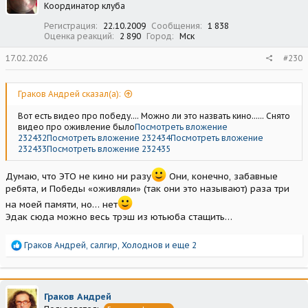
Координатор клуба
Регистрация
22.10.2009
Сообщения
1 838
Оценка реакций
2 890
Город
Мск
17.02.2026
#230
Граков Андрей сказал(а):
Вот есть видео про победу.... Можно ли это назвать кино...... Снято
видео про оживление было
Посмотреть вложение
232432
Посмотреть вложение 232434
Посмотреть вложение
232433
Посмотреть вложение 232435
Думаю, что ЭТО не кино ни разу
Они, конечно, забавные
ребята, и Победы «оживляли» (так они это называют) раза три
на моей памяти, но… нет
Эдак сюда можно весь трэш из ютьюба стащить…
Р
Граков Андрей
,
салгир
,
Холоднов
и еще 2
е
а
к
ц
Граков Андрей
и