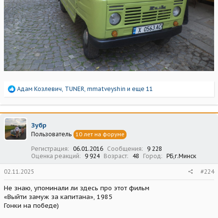
Р
Адам Козлевич
,
TUNER
,
mmatveyshin
и еще 11
е
а
к
ц
Зубр
и
Пользователь
10 лет на форуме
и
:
Регистрация
06.01.2016
Сообщения
9 228
Оценка реакций
9 924
Возраст
48
Город
РБ,г.Минск
02.11.2025
#224
Не знаю, упоминали ли здесь про этот фильм
«Выйти замуж за капитана», 1985
Гонки на победе)