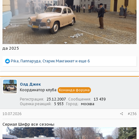
да 2025
Р
Pika
,
Паппаруда
,
Старик Макгаккет
и еще 6
е
а
к
ц
Олд Джек
и
Координатор клуба
Команда форума
и
:
Регистрация
23.12.2007
Сообщения
13 439
Оценка реакций
5 953
Город
москва
10.07.2026
#236
Сериал Шифр все сезоны