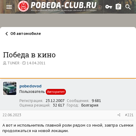
Об автомобиле
Победа в кино
А
Д
TUNER
14.04.2011
в
а
т
т
о
а
р
н
pobedovod
т
а
Пользователь
е
ч
Авторитет
м
а
Регистрация
23.12.2007
Сообщения
9 681
ы
л
Оценка реакций
32 617
Город
Болгария
а
22.06.2023
#221
А вот и испольнитель главной роли рядом со мной, завтра съемки
продолжаться на новой локации.