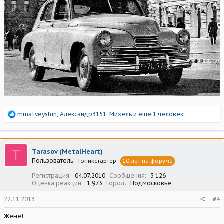
Р
mmatveyshin
,
Александр3151
,
Михель
и еще 1 человек
е
а
к
ц
T
Tarasov (MetalHeart)
и
Пользователь
Топикстартер
10 лет на форуме
и
:
Регистрация
04.07.2010
Сообщения
3 126
Оценка реакций
1 973
Город
Подмосковье
22.11.2013
#4
Жене!