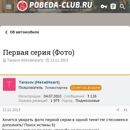
Об автомобиле
Первая серия (Фото)
А
Д
Tarasov (MetalHeart)
22.11.2013
в
а
т
т
о
а
р
н
T
Tarasov (MetalHeart)
т
а
Пользователь
е
Топикстартер
ч
10 лет на форуме
м
а
Регистрация
04.07.2010
Сообщения
3 126
ы
л
Оценка реакций
1 973
Город
Подмосковье
а
22.11.2013
#1
Хочется увидеть фото первой серии в одной теме! Не стесняемся
дополнять! Поиск истины 8)