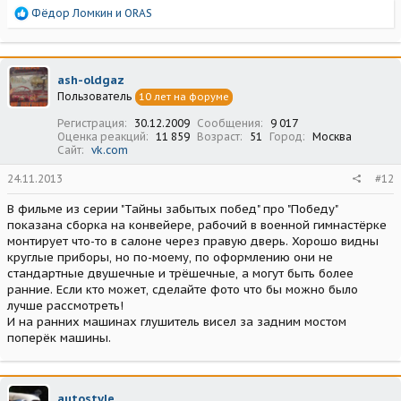
Р
Фёдор Ломкин
и
ORAS
е
а
к
ц
ash-oldgaz
и
Пользователь
10 лет на форуме
и
:
Регистрация
30.12.2009
Сообщения
9 017
Оценка реакций
11 859
Возраст
51
Город
Москва
Сайт
vk.com
24.11.2013
#12
В фильме из серии "Тайны забытых побед" про "Победу"
показана сборка на конвейере, рабочий в военной гимнастёрке
монтирует что-то в салоне через правую дверь. Хорошо видны
круглые приборы, но по-моему, по оформлению они не
стандартные двушечные и трёшечные, а могут быть более
ранние. Если кто может, сделайте фото что бы можно было
лучше рассмотреть!
И на ранних машинах глушитель висел за задним мостом
поперёк машины.
autostyle