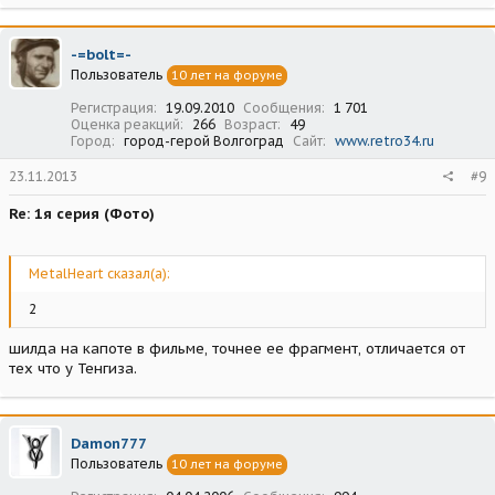
а
к
ц
-=bolt=-
и
Пользователь
10 лет на форуме
и
:
Регистрация
19.09.2010
Сообщения
1 701
Оценка реакций
266
Возраст
49
Город
город-герой Волгоград
Сайт
www.retro34.ru
23.11.2013
#9
Re: 1я серия (Фото)
MetalHeart сказал(а):
2
шилда на капоте в фильме, точнее ее фрагмент, отличается от
тех что у Тенгиза.
Damon777
Пользователь
10 лет на форуме