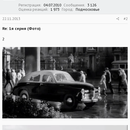
:
Регистрация
04.07.2010
Сообщения
3 126
Оценка реакций
1 973
Город
Подмосковье
22.11.2013
#2
Re: 1я серия (Фото)
2