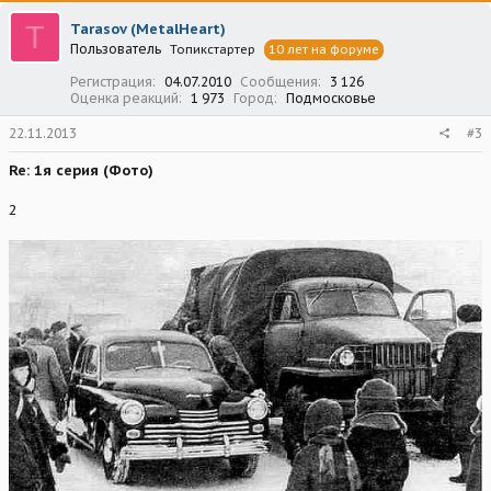
ц
T
Tarasov (MetalHeart)
и
Пользователь
Топикстартер
10 лет на форуме
и
:
Регистрация
04.07.2010
Сообщения
3 126
Оценка реакций
1 973
Город
Подмосковье
22.11.2013
#3
Re: 1я серия (Фото)
2