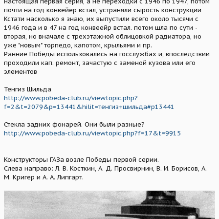
настоящая первая серия, а не переходки с 1946 по 1947, потом
почти на год конвейер встал, устраняли сырость конструкции
Кстати насколько я знаю, их выпустили всего около тысячи с
1946 года и в 47 на год конвеейр встал. потом шла по сути -
вторая, но вначале с трехэтажной облицовкой радиатора, но
уже "новым" торпедо, капотом, крыльями и пр.
Ранние Победы использовались на госслужбах и, впоследствии
проходили кап. ремонт, зачастую с заменой кузова или его
элементов
Тенгиз Шильда
http://www.pobeda-club.ru/viewtopic.php?
f=2&t=2079&p=13441&hilit=тенгиз+шильда#p13441
Стекла задних фонарей. Они были разные?
http://www.pobeda-club.ru/viewtopic.php?f=17&t=9915
Конструкторы ГАЗа возле Победы первой серии.
Слева направо: Л. В. Косткин, А. Д. Просвирнин, В. И. Борисов, А.
М. Кригер и А. А. Липгарт.