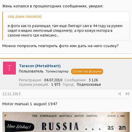
Жень копался в прошлогодних сообщениях, увидел:
олд джек сказал(а):
я фото как то размещал, там еще Липгарт сам в 44 году за рулем
сидит и видно ленточный спидометр, а про кожух мотора в
салоне много где написано...
Можно попросить повторить фото или дать на него ссылку?
T
Tarasov (MetalHeart)
Пользователь
Топикстартер
10 лет на форуме
Регистрация
04.07.2010
Сообщения
3 126
Оценка реакций
1 973
Город
Подмосковье
22.11.2013
#5
Motor manual 1 august 1947