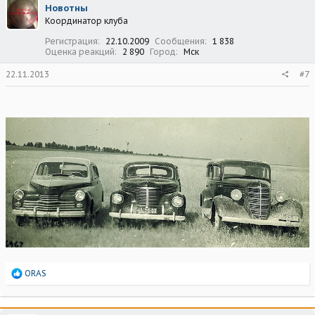
Новотны
и
Координатор клуба
и
:
Регистрация
22.10.2009
Сообщения
1 838
Оценка реакций
2 890
Город
Мск
22.11.2013
#7
Р
ORAS
е
а
к