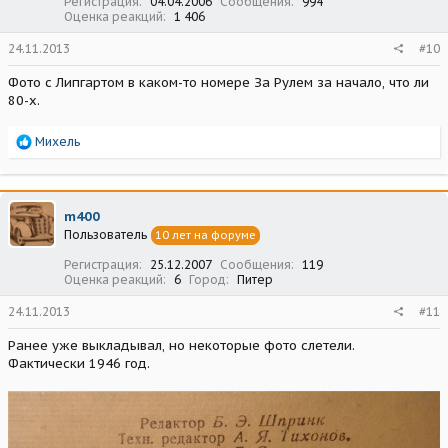
Регистрация
04.04.2006
Сообщения
994
Оценка реакций
1 406
24.11.2013
#10
Фото с Липгартом в каком-то номере За Рулем за начало, что ли
80-х.
Р
Михель
е
а
к
ц
m400
и
Пользователь
10 лет на форуме
и
:
Регистрация
25.12.2007
Сообщения
119
Оценка реакций
6
Город
Питер
24.11.2013
#11
Ранее уже выкладывал, но некоторые фото слетели.
Фактически 1946 год.