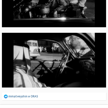
Р
mmatveyshin
и
ORAS
е
а
к