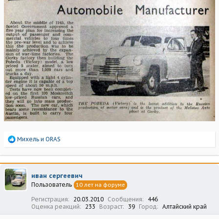
Р
Михель
и
ORAS
е
а
к
ц
иван сергеевич
и
Пользователь
10 лет на форуме
и
:
Регистрация
20.03.2010
Сообщения
446
Оценка реакций
233
Возраст
39
Город
Алтайский край