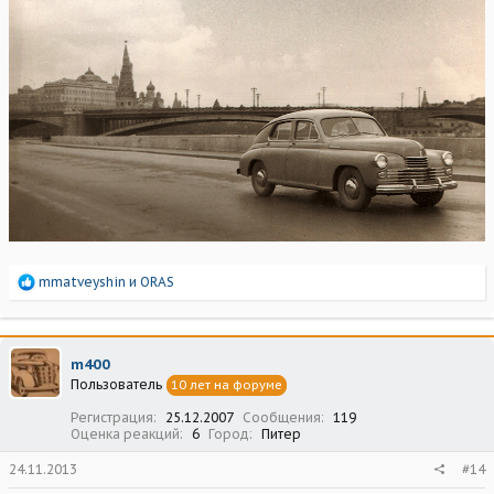
Р
mmatveyshin
и
ORAS
е
а
к
ц
m400
и
Пользователь
10 лет на форуме
и
:
Регистрация
25.12.2007
Сообщения
119
Оценка реакций
6
Город
Питер
24.11.2013
#14