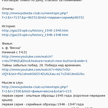
Разговоры только по делу, спасибо за понимание!
Отчеты:
http://www.pobeda-club.ru/viewtopic.php?
f=2&t=7157&p=96352&hilit=первая+серия#p96352
История:
http://gaz20.spb.ru/history_1943-1945.htm
http://gaz20.spb.ru/history_1946-1948.htm
Фильм:
к. ф. "Весна"
Начиная с 34.21
http://www.youtube.com/watch?
v=kuTP9NZuEDw&feature=watch-now-button&wide=1
Тайны забытых побед. 28. Победа над временем.
http://www.youtube.com/watch?v=NAt7n5U-
UQY&list=PLCohw6O6S34ZsXLXau-e17vZl6CdwGUXu
Мысли в слух.
http://www.pobeda-club.ru/viewtopic.php?
f=2&t=2308&hilit=фильм+весна&start=225
первая серия - опытные образцы 1945 года. (короткое переднее
крыло)
первая серия - серийные образцы 1946 - 1947 года