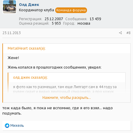
ц
Олд Джек
и
Координатор клуба
Команда форума
и
:
Регистрация
23.12.2007
Сообщения
13 439
Оценка реакций
5 953
Город
москва
23.11.2013
#8
MetalHeart сказал(а):
Жене!
Жень копался в прошлогодних сообщениях, увидел:
олд джек сказал(а):
я фото как то размещал, там еще Липгарт сам в 44 году за
рулем сидит и видно ленточный спидометр, а про кожух
мотора в салоне много где написано...
Нажмите, чтобы раскрыть...
Можно попросить повторить фото или дать на него ссылку?
тож када было, я пока не вспомню, где я его взял... надо
подумать.
Р
Михель
Нажмите, чтобы раскрыть...
е