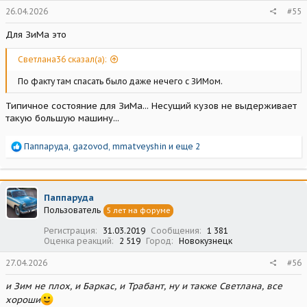
26.04.2026
#55
Для ЗиМа это
Светлана36 сказал(а):
По факту там спасать было даже нечего с ЗИМом.
Типичное состояние для ЗиМа... Несущий кузов не выдерживает
такую большую машину...
Р
Паппаруда
,
gazovod
,
mmatveyshin
и еще 2
е
а
к
ц
Паппаруда
и
Пользователь
5 лет на форуме
и
:
Регистрация
31.03.2019
Сообщения
1 381
Оценка реакций
2 519
Город
Новокузнецк
27.04.2026
#56
и Зим не плох, и Баркас, и Трабант, ну и также Светлана, все
хороши