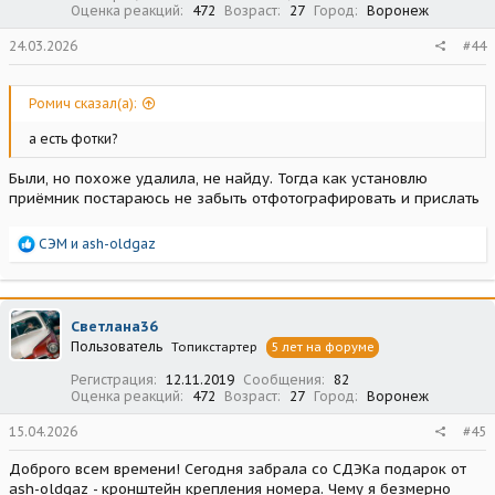
Оценка реакций
472
Возраст
27
Город
Воронеж
24.03.2026
#44
Ромич сказал(а):
а есть фотки?
Были, но похоже удалила, не найду. Тогда как установлю
приёмник постараюсь не забыть отфотографировать и прислать
Р
СЭМ
и
ash-oldgaz
е
а
к
ц
Светлана36
и
Пользователь
Топикстартер
5 лет на форуме
и
:
Регистрация
12.11.2019
Сообщения
82
Оценка реакций
472
Возраст
27
Город
Воронеж
15.04.2026
#45
Доброго всем времени! Сегодня забрала со СДЭКа подарок от
ash-oldgaz - кронштейн крепления номера. Чему я безмерно