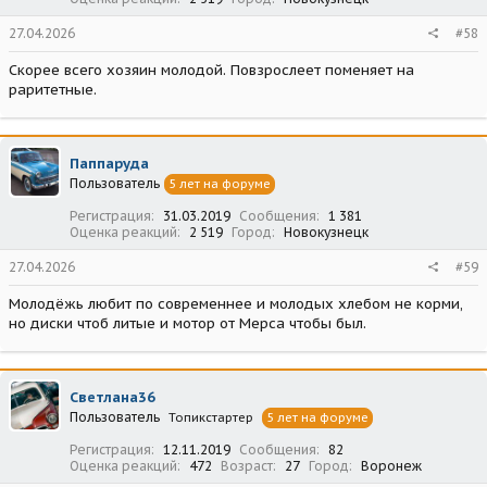
27.04.2026
#58
Скорее всего хозяин молодой. Повзрослеет поменяет на
раритетные.
Паппаруда
Пользователь
5 лет на форуме
Регистрация
31.03.2019
Сообщения
1 381
Оценка реакций
2 519
Город
Новокузнецк
27.04.2026
#59
Молодёжь любит по современнее и молодых хлебом не корми,
но диски чтоб литые и мотор от Мерса чтобы был.
Светлана36
Пользователь
Топикстартер
5 лет на форуме
Регистрация
12.11.2019
Сообщения
82
Оценка реакций
472
Возраст
27
Город
Воронеж