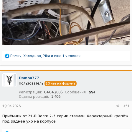
Р
Ромич
,
Холоднов
,
Pika
и еще 1 человек
е
а
к
ц
Damon777
и
Пользователь
10 лет на форуме
и
:
Регистрация
04.04.2006
Сообщения
994
Оценка реакций
1 406
19.04.2026
#51
Приёмник от 21-й Волги 2-3 серии ставили. Характерный крепёж
под заднее ухо на корпусе.