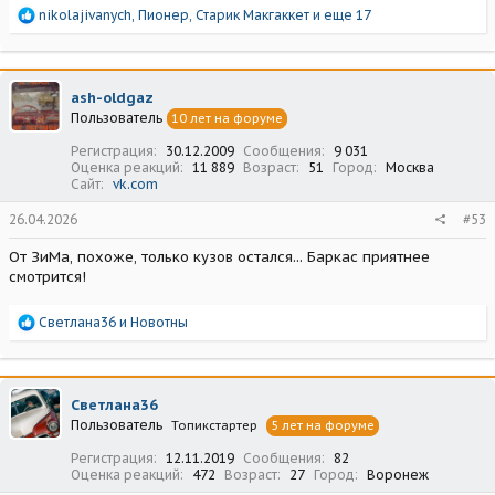
Р
nikolajivanych
,
Пионер
,
Старик Макгаккет
и еще 17
е
а
к
ц
ash-oldgaz
и
Пользователь
10 лет на форуме
и
:
Регистрация
30.12.2009
Сообщения
9 031
Оценка реакций
11 889
Возраст
51
Город
Москва
Сайт
vk.com
26.04.2026
#53
От ЗиМа, похоже, только кузов остался... Баркас приятнее
смотрится!
Р
Светлана36
и
Новотны
е
а
к
ц
Светлана36
и
Пользователь
Топикстартер
5 лет на форуме
и
:
Регистрация
12.11.2019
Сообщения
82
Оценка реакций
472
Возраст
27
Город
Воронеж