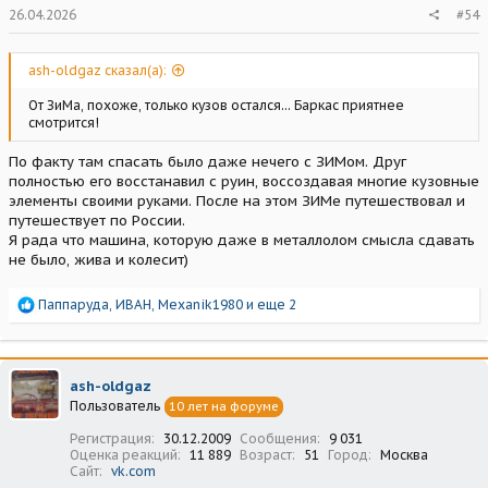
26.04.2026
#54
ash-oldgaz сказал(а):
От ЗиМа, похоже, только кузов остался... Баркас приятнее
смотрится!
По факту там спасать было даже нечего с ЗИМом. Друг
полностью его восстанавил с руин, воссоздавая многие кузовные
элементы своими руками. После на этом ЗИМе путешествовал и
путешествует по России.
Я рада что машина, которую даже в металлолом смысла сдавать
не было, жива и колесит)
Р
Паппаруда
,
ИВАН
,
Mexanik1980
и еще 2
е
а
к
ц
ash-oldgaz
и
Пользователь
10 лет на форуме
и
:
Регистрация
30.12.2009
Сообщения
9 031
Оценка реакций
11 889
Возраст
51
Город
Москва
Сайт
vk.com