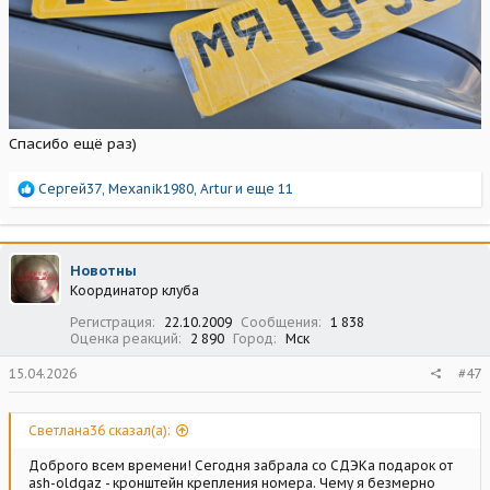
Спасибо ещё раз)
Р
Сергей37
,
Mexanik1980
,
Artur
и еще 11
е
а
к
ц
Новотны
и
Координатор клуба
и
:
Регистрация
22.10.2009
Сообщения
1 838
Оценка реакций
2 890
Город
Мск
15.04.2026
#47
Светлана36 сказал(а):
Доброго всем времени! Сегодня забрала со СДЭКа подарок от
ash-oldgaz - кронштейн крепления номера. Чему я безмерно