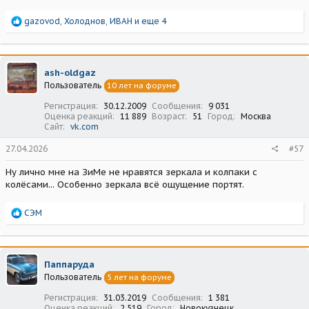
Р
gazovod
,
Холоднов
,
ИВАН
и еще 4
е
а
к
ц
ash-oldgaz
и
Пользователь
10 лет на форуме
и
:
Регистрация
30.12.2009
Сообщения
9 031
Оценка реакций
11 889
Возраст
51
Город
Москва
Сайт
vk.com
27.04.2026
#57
Ну лично мне на ЗиМе не нравятся зеркала и колпаки с
колёсами... Особенно зеркала всё ощущение портят.
Р
СЭМ
е
а
к
ц
Паппаруда
и
Пользователь
5 лет на форуме
и
:
Регистрация
31.03.2019
Сообщения
1 381
Оценка реакций
2 519
Город
Новокузнецк