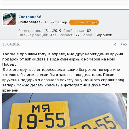
а
к
ц
Светлана36
и
Пользователь
Топикстартер
5 лет на форуме
и
:
Регистрация
12.11.2019
Сообщения
82
Оценка реакций
472
Возраст
27
Город
Воронеж
15.04.2026
#46
Так же в прошлом году, в апреле, мне друг неожиданно вручил
подарок от ash-oldgaz в виде сувенирных номеров на мою
Победу.
До этого друг всё интересовался, какие бы ретро-номера мне
хотелось бы иметь, если бы я заказывала делать их. После
вручения подарка я осознала почему он у меня это спрашивал))
Теперь можно делать красивые фотографии в духе того
времени