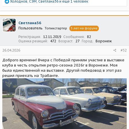
Р
Холоднов
,
СЭМ
,
Светлана36
и еще 1 человек
е
а
к
ц
Светлана36
и
Пользователь
Топикстартер
5 лет на форуме
и
:
Регистрация
12.11.2019
Сообщения
82
Оценка реакций
472
Возраст
27
Город
Воронеж
26.04.2026
#52
Доброго времени! Вчера с Победой приняли участие в выставке
клуба в честь открытия ретро-сезона 2026г в Воронеже. Моя
была единственной на выставке. Другой победовод в этот раз
решил приехать на Трабанте.