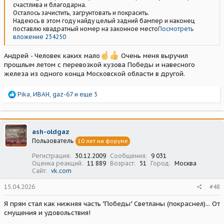
счастлива и благодарна.
Осталось зачистить, загрунтовать и покрасить.
Надеюсь в этом году найду целый задний бампер и наконец
поставлю квадратный номер на законное место
Посмотреть
вложение 234250
Андрей - Человек каких мало
Очень меня выручил
прошлым летом с перевозкой кузова Победы и навесного
железа из одного конца Московской области в другой.
Р
Pika
,
ИВАН
,
gaz-67
и еще 5
е
а
к
ц
ash-oldgaz
и
Пользователь
10 лет на форуме
и
:
Регистрация
30.12.2009
Сообщения
9 031
Оценка реакций
11 889
Возраст
51
Город
Москва
Сайт
vk.com
15.04.2026
#48
Я прям стал как нижняя часть "Победы" Светланы (покраснел)... От
смущения и удовольствия!