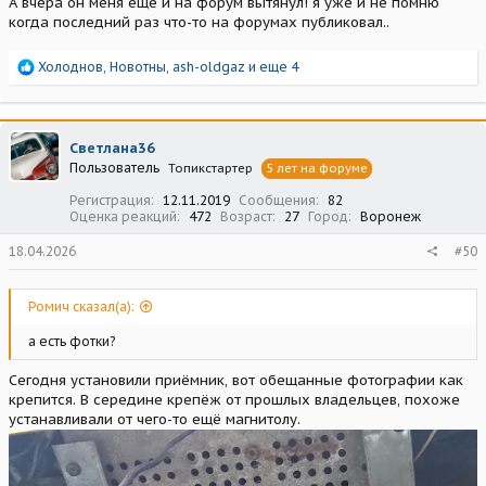
А вчера он меня еще и на форум вытянул! я уже и не помню
когда последний раз что-то на форумах публиковал..
Р
Холоднов
,
Новотны
,
ash-oldgaz
и еще 4
е
а
к
ц
Светлана36
и
Пользователь
Топикстартер
5 лет на форуме
и
:
Регистрация
12.11.2019
Сообщения
82
Оценка реакций
472
Возраст
27
Город
Воронеж
18.04.2026
#50
Ромич сказал(а):
а есть фотки?
Сегодня установили приёмник, вот обещанные фотографии как
крепится. В середине крепёж от прошлых владельцев, похоже
устанавливали от чего-то ещё магнитолу.