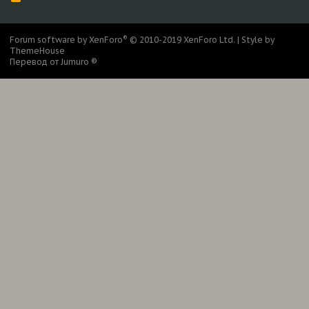
S
S
®
Forum software by XenForo
© 2010-2019 XenForo Ltd.
|
Style by
ThemeHouse
Перевод от Jumuro ®