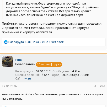
Как данный приёмник будет держаться в торпедо?, при
отсутствии низа, или низ будет? подумали уже? Родной приёмник
держится посредством трёх стяжек. Все три стяжки крепят
нижнюю часть приёмника, за счёт неё держится верх.
Приёмник уже ставили на машину, позже сняла для переделки.
Держался за счёт металлической проставки от корпуса
приемника к корпусу отопителя
Р
Паппаруда
,
СЭМ
,
Pika
и еще 1 человек
е
а
к
ц
Pika
и
Пользователь
10 лет на форуме
и
:
Регистрация
02.03.2012
Сообщения
4 414
Оценка реакций
6 647
Город
ХМАО Югра - Омск
Сайт
vk.ru
22.03.2026
#42
Аналогично, мой без блока питания, две штатных стяжки и одна
на отопитель.