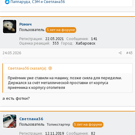
Р
Паппаруда
,
СЭМ
и
Светлана36
е
а
к
ц
Ромич
и
Пользователь
5 лет на форуме
и
:
Регистрация
22.03.2021
Сообщения
141
Оценка реакций
353
Город
Хабаровск
24.03.2026
#43
Светлана36 сказал(а):
Приёмник уже ставили на машину, позже сняла для переделки.
Держался за счёт металлической проставки от корпуса
приемника к корпусу отопителя
а есть фотки?
Светлана36
Пользователь
Топикстартер
5 лет на форуме
Регистрация
12.11.2019
Сообщения
82