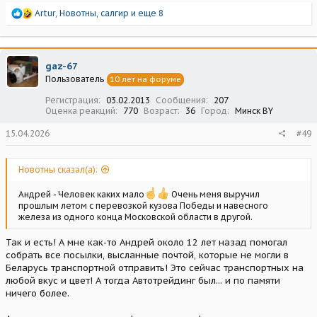
Р
Artur
,
Новотны
,
салгир
и еще 8
е
а
к
ц
gaz-67
и
Пользователь
10 лет на форуме
и
:
Регистрация
03.02.2013
Сообщения
207
Оценка реакций
770
Возраст
36
Город
Минск BY
15.04.2026
#49
Новотны сказал(а):
Андрей - Человек каких мало
Очень меня выручил
прошлым летом с перевозкой кузова Победы и навесного
железа из одного конца Московской области в другой.
Так и есть! А мне как-то Андрей около 12 лет назад помогал
собрать все посылки, высланные почтой, которые не могли в
Беларусь транспортной отправить! Это сейчас транспортных на
любой вкус и цвет! А тогда Автотрейдинг был... и по памяти
ничего более.