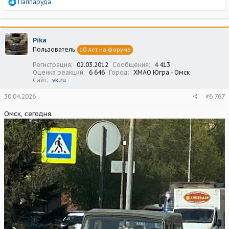
Р
Паппаруда
е
а
к
ц
Pika
и
Пользователь
10 лет на форуме
и
:
Регистрация
02.03.2012
Сообщения
4 413
Оценка реакций
6 646
Город
ХМАО Югра - Омск
Сайт
vk.ru
30.04.2026
#6 767
Омск, сегодня.