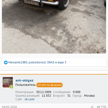
Р
Mexanik1980
,
pobedovod
,
ORAS
и еще 3
е
а
к
ц
ash-oldgaz
и
Пользователь
10 лет на форуме
и
:
Регистрация
30.12.2009
Сообщения
9 009
Оценка реакций
11 832
Возраст
51
Город
Москва
Сайт
vk.com
04.05.2026
#6 776