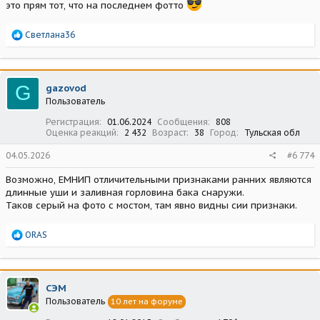
это прям тот, что на последнем фотто
Р
Светлана36
е
а
к
ц
G
gazovod
и
Пользователь
и
:
Регистрация
01.06.2024
Сообщения
808
Оценка реакций
2 432
Возраст
38
Город
Тульская обл
04.05.2026
#6 774
Возможно, ЕМНИП отличительными признаками ранних являются
длинные уши и заливная горловина бака снаружи.
Таков серый на фото с мостом, там явно видны сии признаки.
Р
ORAS
е
а
к
ц
СЭМ
и
Пользователь
10 лет на форуме
и
: