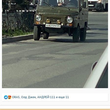
Р
ORAS
,
Олд Джек
,
АНДРЕЙ 111
и еще 11
е
а
к