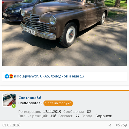
Р
nikolajivanych
,
ORAS
,
Холоднов
и еще 13
е
а
к
ц
Светлана36
и
Пользователь
5 лет на форуме
и
:
Регистрация
12.11.2019
Сообщения
82
Оценка реакций
456
Возраст
27
Город
Воронеж
01.05.2026
#6 769