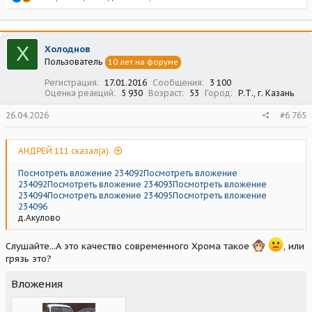
е
а
к
ц
Х
Холоднов
и
Пользователь
10 лет на форуме
и
:
Регистрация
17.01.2016
Сообщения
3 100
Оценка реакций
5 930
Возраст
53
Город
Р.Т., г. Казань
26.04.2026
#6 765
АНДРЕЙ 111 сказал(а):
Посмотреть вложение 234092
Посмотреть вложение
234092
Посмотреть вложение 234093
Посмотреть вложение
234094
Посмотреть вложение 234095
Посмотреть вложение
234096
д.Акулово
Слушайте...А это качество современного Хрома такое
, или
грязь это?
Вложения