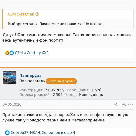
СЭМ сказал(а):
Выборг сегодня. Лично мне не нравится . Но всё же.
Да уж! Фон симпатичнее машины! Такая тюнингованная машина
весь аутентичный фон портит!
Р
СЭМ
и
Century XXI
е
а
к
ц
Паппаруда
и
Пользователь
5 лет на форуме
и
:
Регистрация
31.03.2019
Сообщения
1 376
Оценка реакций
2 504
Город
Новокузнецк
04.05.2026
#6 777
Про такие тачки я всегда говорю.:Хоть и не по фен-шую, но уж
лучше так у молодого парня чем в металлоприемке.
Р
Сергей37
,
ИВАН
,
Холоднов
и еще 4