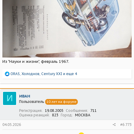
Из "Науки и жизни", февраль 1967.
Р
ORAS
,
Холоднов
,
Century XXI
и еще 4
е
а
к
ц
И
ИВАН
и
Пользователь
10 лет на форуме
и
:
Регистрация
19.08.2005
Сообщения
711
Оценка реакций
823
Город
МОСКВА
04.05.2026
#6 773