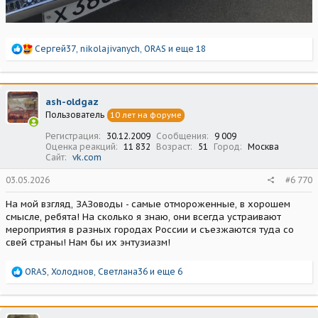
Р
Сергей37
,
nikolajivanych
,
ORAS
и еще 18
е
а
к
ц
ash-oldgaz
и
Пользователь
10 лет на форуме
и
:
Регистрация
30.12.2009
Сообщения
9 009
Оценка реакций
11 832
Возраст
51
Город
Москва
Сайт
vk.com
03.05.2026
#6 770
На мой взгляд, ЗАЗоводы - самые отмороженные, в хорошем
смысле, ребята! На сколько я знаю, они всегда устраивают
мероприятия в разных городах России и съезжаются туда со
свей страны! Нам бы их энтузиазм!
Р
ORAS
,
Холоднов
,
Светлана36
и еще 6
е
а
к
ц