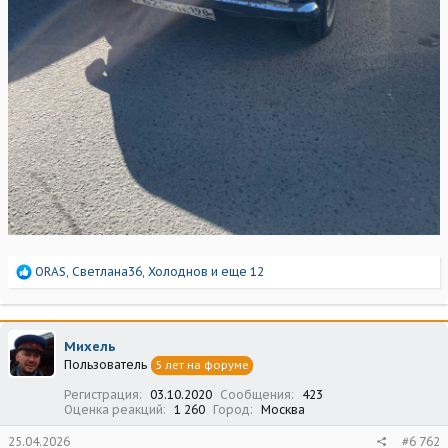
Р
ORAS
,
Светлана36
,
Холоднов
и еще 12
е
а
к
ц
Михель
и
Пользователь
5 лет на форуме
и
:
Регистрация
03.10.2020
Сообщения
423
Оценка реакций
1 260
Город
Москва
25.04.2026
#6 762