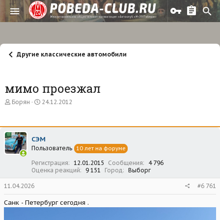
Другие классические автомобили
мимо проезжал
А
Д
Борян
24.12.2012
в
а
т
т
о
а
р
н
СЭМ
т
а
Пользователь
е
ч
10 лет на форуме
м
а
Регистрация
12.01.2015
Сообщения
4 796
ы
л
Оценка реакций
9 151
Город
Выборг
а
11.04.2026
#6 761
Санк - Петербург сегодня .