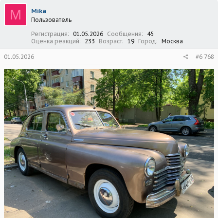
ц
M
Mika
и
Пользователь
и
:
Регистрация
01.05.2026
Сообщения
45
Оценка реакций
233
Возраст
19
Город
Москва
01.05.2026
#6 768