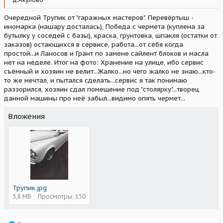
Очередной Трупик от "гаражных мастеров". Перевёртыш -
иномарка (нашару досталась), Победа с чермета (куплена за
бутылку у соседей с базы), краска, грунтовка, шпакля (остатки от
заказов) остающихся в сервисе, работа...от себя когда
простой...и Ланосов и Грант по замене сайлент блоков и масла
нет на неделе. Итог на фото: Хранение на улице, ибо сервис
съёмный и хозяин не велит...Жалко...но чего жалко не знаю...кто-
то же мечтал, и пытался сделать...сервис я так понимаю
раззорился, хозяин сдал помещение под "столярку"...творец
данной машины про неё забыл...видимо опять чермет...
Вложения
Трупик.jpg
3,8 МБ
Просмотры: 150