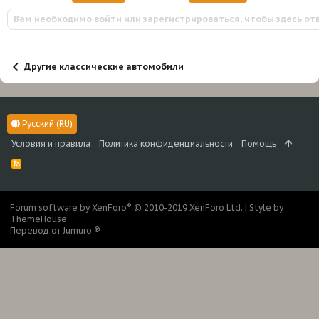
и
Вам необходимо войти или зарегистрироваться, чтобы здесь от
и
:
Другие классические автомобили
Русский (RU)
Условия и правила
Политика конфиденциальности
Помощь
R
S
S
®
Forum software by XenForo
© 2010-2019 XenForo Ltd.
|
Style by
ThemeHouse
Перевод от Jumuro ®