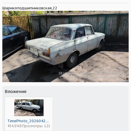
Шарикоподшипниковская,22
Вложения
TimePhoto_20260425_130154.jpg
454,9 КБ
Просмотры: 121