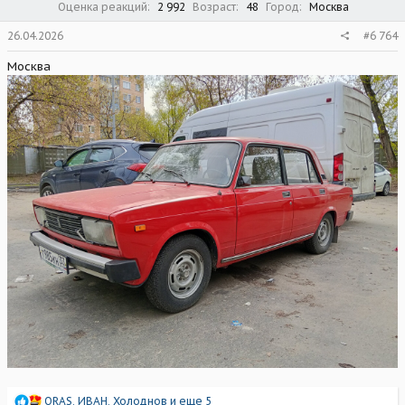
Оценка реакций
2 992
Возраст
48
Город
Москва
26.04.2026
#6 764
Москва
Р
ORAS
,
ИВАН
,
Холоднов
и еще 5