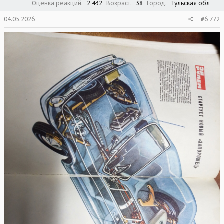
Оценка реакций
2 432
Возраст
38
Город
Тульская обл
04.05.2026
#6 772