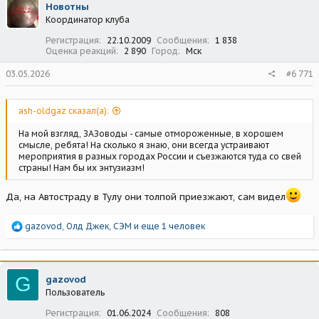
Новотны
и
Координатор клуба
и
:
Регистрация
22.10.2009
Сообщения
1 838
Оценка реакций
2 890
Город
Мск
03.05.2026
#6 771
ash-oldgaz сказал(а):
На мой взгляд, ЗАЗоводы - самые отмороженные, в хорошем
смысле, ребята! На сколько я знаю, они всегда устраивают
мероприятия в разных городах России и съезжаются туда со свей
страны! Нам бы их энтузиазм!
Да, на Автостраду в Тулу они толпой приезжают, сам видел
Р
gazovod
,
Олд Джек
,
СЭМ
и еще 1 человек
е
а
к
ц
G
gazovod
и
Пользователь
и
:
Регистрация
01.06.2024
Сообщения
808