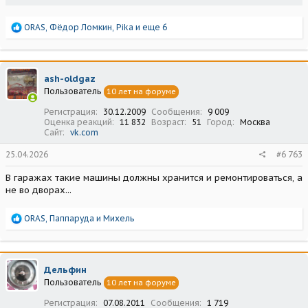
Р
ORAS
,
Фёдор Ломкин
,
Pika
и еще 6
е
а
к
ц
ash-oldgaz
и
Пользователь
10 лет на форуме
и
:
Регистрация
30.12.2009
Сообщения
9 009
Оценка реакций
11 832
Возраст
51
Город
Москва
Сайт
vk.com
25.04.2026
#6 763
В гаражах такие машины должны хранится и ремонтироваться, а
не во дворах...
Р
ORAS
,
Паппаруда
и
Михель
е
а
к
ц
Дельфин
и
Пользователь
10 лет на форуме
и
:
Регистрация
07.08.2011
Сообщения
1 719