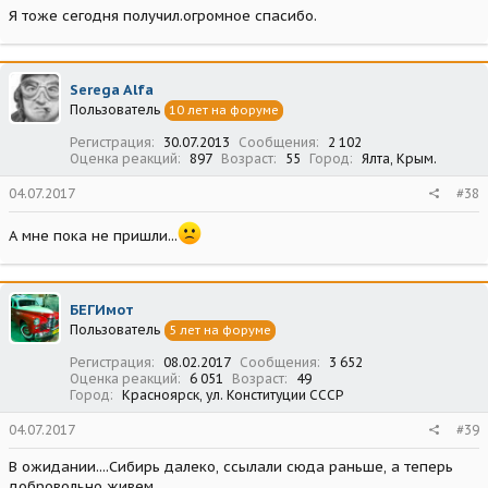
Я тоже сегодня получил.огромное спасибо.
Serega Alfa
Пользователь
10 лет на форуме
Регистрация
30.07.2013
Сообщения
2 102
Оценка реакций
897
Возраст
55
Город
Ялта, Крым.
04.07.2017
#38
А мне пока не пришли...
БЕГИмот
Пользователь
5 лет на форуме
Регистрация
08.02.2017
Сообщения
3 652
Оценка реакций
6 051
Возраст
49
Город
Красноярск, ул. Конституции СССР
04.07.2017
#39
В ожидании....Сибирь далеко, ссылали сюда раньше, а теперь
добровольно живем..