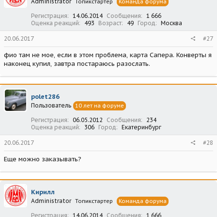
Administrator
Топикстартер
Команда форума
Регистрация
14.06.2014
Сообщения
1 666
Оценка реакций
493
Возраст
49
Город
Москва
20.06.2017
#27
фио там не мое, если в этом проблема, карта Сапера. Конверты я
наконец купил, завтра постараюсь разослать.
polet286
Пользователь
10 лет на форуме
Регистрация
06.05.2012
Сообщения
234
Оценка реакций
306
Город
Екатеринбург
20.06.2017
#28
Еще можно заказывать?
Кирилл
Administrator
Топикстартер
Команда форума
Регистрация
14.06.2014
Сообщения
1 666