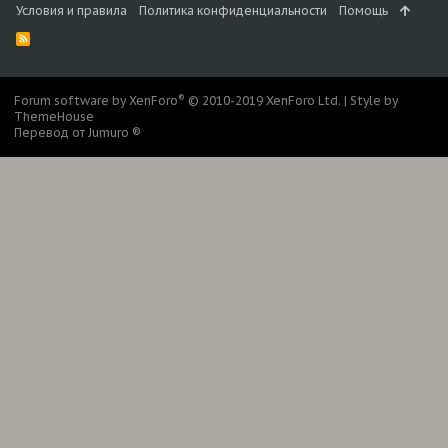
Условия и правила
Политика конфиденциальности
Помощь
R
S
S
®
Forum software by XenForo
© 2010-2019 XenForo Ltd.
|
Style by
ThemeHouse
Перевод от Jumuro ®