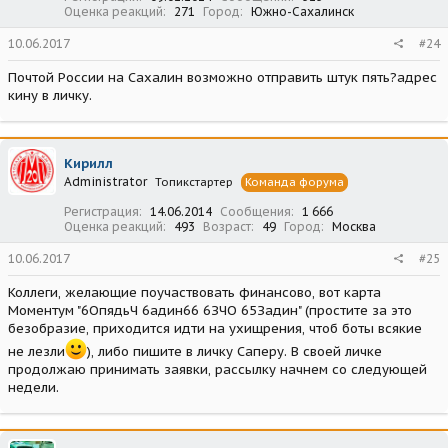
Оценка реакций
271
Город
Южно-Сахалинск
10.06.2017
#24
Почтой России на Сахалин возможно отправить штук пять?адрес
кину в личку.
Кирилл
Administrator
Топикстартер
Команда форума
Регистрация
14.06.2014
Сообщения
1 666
Оценка реакций
493
Возраст
49
Город
Москва
10.06.2017
#25
Коллеги, желающие поучаствовать финансово, вот карта
Моментум "6ОпядьЧ 6адин66 6ЗЧO 65Задин" (простите за это
безобразие, приходится идти на ухищрения, чтоб боты всякие
не лезли
), либо пишите в личку Саперу. В своей личке
продолжаю принимать заявки, рассылку начнем со следующей
недели.