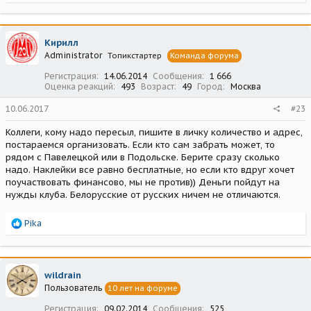
е
а
к
ц
Кирилл
и
Administrator
Топикстартер
Команда форума
и
:
Регистрация
14.06.2014
Сообщения
1 666
Оценка реакций
493
Возраст
49
Город
Москва
10.06.2017
#23
Коллеги, кому надо пересыл, пишите в личку количество и адрес,
постараемся организовать. Если кто сам забрать может, то
рядом с Павелецкой или в Подольске. Берите сразу сколько
надо. Наклейки все равно бесплатные, но если кто вдруг хочет
поучаствовать финансово, мы не против)) Деньги пойдут на
нужды клуба. Белорусские от русских ничем не отличаются.
Р
Pika
е
а
к
ц
wildrain
и
Пользователь
10 лет на форуме
и
:
Регистрация
09.02.2014
Сообщения
525