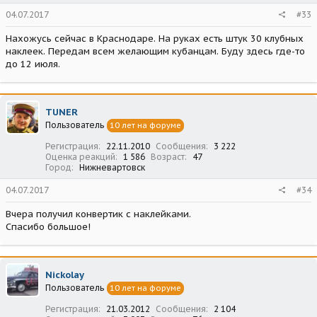
04.07.2017
#33
Нахожусь сейчас в Краснодаре. На руках есть штук 30 клубных
наклеек. Передам всем желающим кубанцам. Буду здесь где-то
до 12 июля.
TUNER
Пользователь
10 лет на форуме
Регистрация
22.11.2010
Сообщения
3 222
Оценка реакций
1 586
Возраст
47
Город
Нижневартовск
04.07.2017
#34
Вчера получил конвертик с наклейками.
Спасибо большое!
Nickolay
Пользователь
10 лет на форуме
Регистрация
21.03.2012
Сообщения
2 104