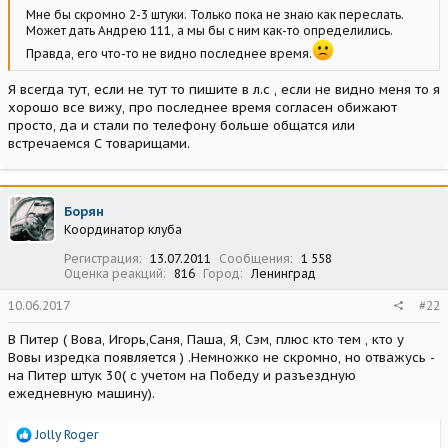
Мне бы скромно 2-3 штуки. Только пока не знаю как переслать.
Может дать Андрею 111, а мы бы с ним как-то определились.
Правда, его что-то не видно последнее время.
Я всегда тут, если не тут то пишите в л.с , если не видно меня то я
хорошо все вижу, про последнее время согласен обижают
просто, да и стали по телефону больше общатся или
встречаемся С товарищами.
Борян
Координатор клуба
Регистрация
13.07.2011
Сообщения
1 558
Оценка реакций
816
Город
Ленинград
10.06.2017
#22
В Питер ( Вова, Игорь,Саня, Паша, Я, Сэм, плюс кто тем , кто у
Вовы изредка появляется ) .Немножко не скромно, но отважусь -
на Питер штук 30( с учетом на Победу и разъездную
ежедневную машину).
Р
Jolly Roger