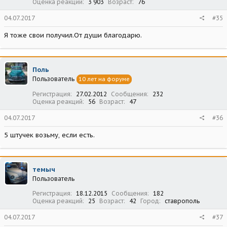
Оценка реакций
3 903
Возраст
76
04.07.2017
#35
Я тоже свои получил.От души благодарю.
Поль
Пользователь
10 лет на форуме
Регистрация
27.02.2012
Сообщения
232
Оценка реакций
56
Возраст
47
04.07.2017
#36
5 штучек возьму, если есть.
темыч
Пользователь
Регистрация
18.12.2015
Сообщения
182
Оценка реакций
25
Возраст
42
Город
ставрополь
04.07.2017
#37