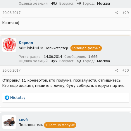
Оценка реакций
493
Возраст
49
Город
Москва
20.06.2017
#29
Конечно)
Кирилл
Administrator
Топикстартер
Команда форума
Регистрация
14.06.2014
Сообщения
1 666
Оценка реакций
493
Возраст
49
Город
Москва
26.06.2017
#30
Отправил 11 конвертов, кто получит, пожалуйста, отпишитесь.
Кто еще желает, пишите в личку, буду собирать вторую партию.
Р
Nickolay
е
а
к
ц
свой
и
Пользователь
10 лет на форуме
и
: