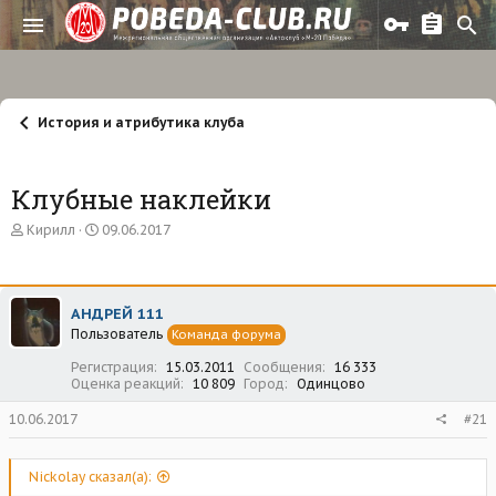
История и атрибутика клуба
Клубные наклейки
А
Д
Кирилл
09.06.2017
в
а
т
т
о
а
р
н
АНДРЕЙ 111
т
а
Пользователь
е
ч
Команда форума
м
а
Регистрация
15.03.2011
Сообщения
16 333
ы
л
Оценка реакций
10 809
Город
Одинцово
а
10.06.2017
#21
Nickolay сказал(а):