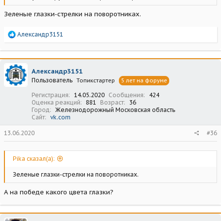
Зеленые глазки-стрелки на поворотниках.
Р
Александр3151
е
а
к
ц
Александр3151
и
Пользователь
Топикстартер
5 лет на форуме
и
:
Регистрация
14.05.2020
Сообщения
424
Оценка реакций
881
Возраст
36
Город
Железнодорожный Московская область
Сайт
vk.com
13.06.2020
#36
Pika сказал(а):
Зеленые глазки-стрелки на поворотниках.
А на победе какого цвета глазки?