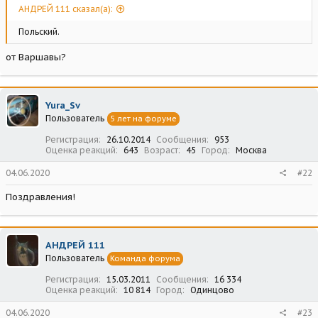
АНДРЕЙ 111 сказал(а):
Польский.
от Варшавы?
Yura_Sv
Пользователь
5 лет на форуме
Регистрация
26.10.2014
Сообщения
953
Оценка реакций
643
Возраст
45
Город
Москва
04.06.2020
#22
Поздравления!
АНДРЕЙ 111
Пользователь
Команда форума
Регистрация
15.03.2011
Сообщения
16 334
Оценка реакций
10 814
Город
Одинцово
04.06.2020
#23