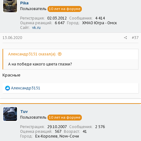
Pika
Пользователь
10 лет на форуме
Регистрация
02.03.2012
Сообщения
4 414
Оценка реакций
6 647
Город
ХМАО Югра - Омск
Сайт
vk.ru
13.06.2020
#37
Александр3151 сказал(а):
А на победе какого цвета глазки?
Красные
Р
Александр3151
е
а
к
ц
Tuv
и
Пользователь
10 лет на форуме
и
:
Регистрация
29.10.2007
Сообщения
2 576
Оценка реакций
567
Возраст
41
Город
Ex-Королев, Now-Сочи