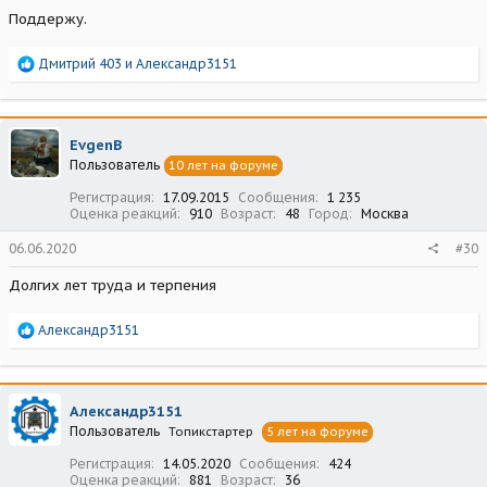
Поддержу.
Р
Дмитрий 403
и
Александр3151
е
а
к
ц
EvgenB
и
Пользователь
10 лет на форуме
и
:
Регистрация
17.09.2015
Сообщения
1 235
Оценка реакций
910
Возраст
48
Город
Москва
06.06.2020
#30
Долгих лет труда и терпения
Р
Александр3151
е
а
к
ц
Александр3151
и
Пользователь
Топикстартер
5 лет на форуме
и
:
Регистрация
14.05.2020
Сообщения
424
Оценка реакций
881
Возраст
36