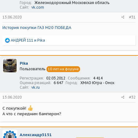
Город
Железнодорожный Московская область
Сайт
vk.com
13.06.2020
#31
История покупки ГАЗ М20 ПОБЕДА
Р
АНДРЕЙ 111
и
Pika
е
а
к
ц
Pika
и
Пользователь
10 лет на форуме
и
:
Регистрация
02.03.2012
Сообщения
4 414
Оценка реакций
6 647
Город
ХМАО Югра - Омск
Сайт
vk.ru
13.06.2020
#32
С покупкой!
А что с передним бампером?
Александр3151