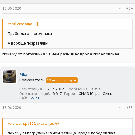
13.06.2020
#34
свой сказал(а):
Приборка от погрузчика.
А вообще позравляю!
почему от погрузчика? в чём разница? вроде победовская
Pika
Пользователь
10 лет на форуме
Регистрация
02.03.2012
Сообщения
4 414
Оценка реакций
6 647
Город
ХМАО Югра - Омск
Сайт
vk.ru
13.06.2020
#35
Александр3151 сказал(а):
почему от погрузчика? в чём разница? вроде победовская