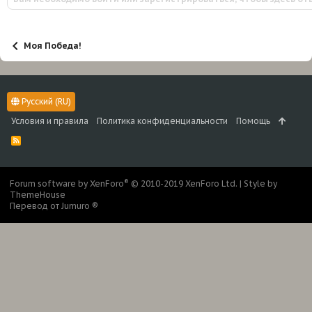
Моя Победа!
Русский (RU)
Условия и правила
Политика конфиденциальности
Помощь
R
S
S
®
Forum software by XenForo
© 2010-2019 XenForo Ltd.
|
Style by
ThemeHouse
Перевод от Jumuro ®