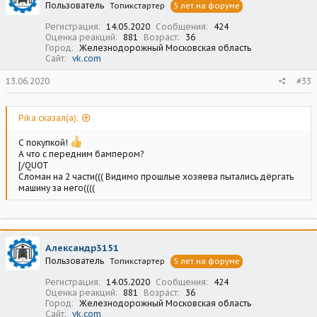
Пользователь
Топикстартер
5 лет на форуме
Регистрация
14.05.2020
Сообщения
424
Оценка реакций
881
Возраст
36
Город
Железнодорожный Московская область
Сайт
vk.com
13.06.2020
#33
Pika сказал(а):
С покупкой!
А что с передним бампером?
[/QUOT
Сломан на 2 части((( Видимо прошлые хозяева пытались дёргать
машину за него((((
Александр3151
Пользователь
Топикстартер
5 лет на форуме
Регистрация
14.05.2020
Сообщения
424
Оценка реакций
881
Возраст
36
Город
Железнодорожный Московская область
Сайт
vk.com