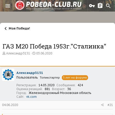
Моя Победа!
ГАЗ М20 Победа 1953г."Сталинка"
А
Д
Александр3151
03.06.2020
в
а
т
т
о
а
р
н
Александр3151
т
а
Пользователь
е
ч
Топикстартер
5 лет на форуме
м
а
Регистрация
14.05.2020
Сообщения
424
ы
л
Оценка реакций
881
Возраст
36
а
Город
Железнодорожный Московская область
Сайт
vk.com
04.06.2020
#21