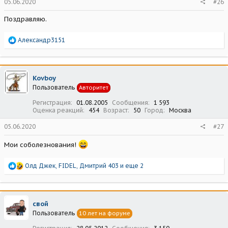
05.06.2020
#26
Поздравляю.
Р
Александр3151
е
а
к
ц
Kovboy
и
Пользователь
Авторитет
и
:
Регистрация
01.08.2005
Сообщения
1 593
Оценка реакций
454
Возраст
50
Город
Москва
05.06.2020
#27
Мои соболезнования!
Р
Олд Джек
,
FIDEL
,
Дмитрий 403
и еще 2
е
а
к
ц
свой
и
Пользователь
10 лет на форуме
и
: