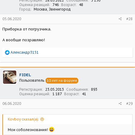
Регистрация
28.05.2012
Сообщения
3 150
Оценка реакций
746
Возраст
48
Город
Москва, Звенигород
05.06.2020
#28
Приборка от погрузчика.
А вообще позравляю!
Р
Александр3151
е
а
к
ц
FIDEL
и
Пользователь
10 лет на форуме
и
:
Регистрация
23.05.2013
Сообщения
893
Оценка реакций
1 187
Возраст
41
06.06.2020
#29
Kovboy сказал(а):
Мои соболезнования!