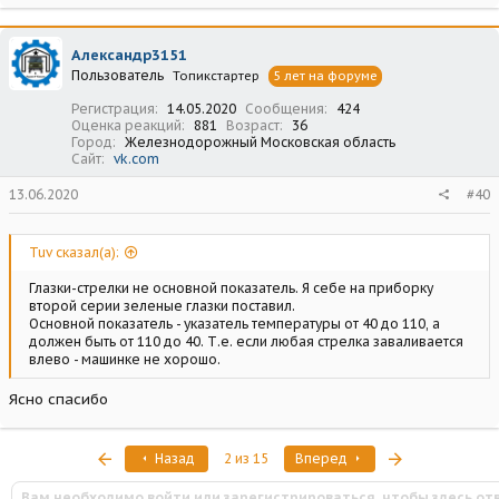
а
к
ц
Александр3151
и
Пользователь
Топикстартер
5 лет на форуме
и
:
Регистрация
14.05.2020
Сообщения
424
Оценка реакций
881
Возраст
36
Город
Железнодорожный Московская область
Сайт
vk.com
13.06.2020
#40
Tuv сказал(а):
Глазки-стрелки не основной показатель. Я себе на приборку
второй серии зеленые глазки поставил.
Основной показатель - указатель температуры от 40 до 110, а
должен быть от 110 до 40. Т.е. если любая стрелка заваливается
влево - машинке не хорошо.
Ясно спасибо
Первый
Последняя
Назад
2 из 15
Вперед
Вам необходимо войти или зарегистрироваться, чтобы здесь от