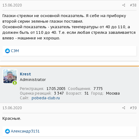
13.06.2020
#38
Глазки-стрелки не основной показатель. Я себе на приборку
второй серии зеленые глазки поставил.
Основной показатель - указатель температуры от 40 до 110, а
должен быть от 110 до 40. Т.е. если любая стрелка заваливается
влево - машинке не хорошо.
Р
СЭМ
е
а
к
ц
Krest
и
Administrator
и
:
Регистрация
17.05.2005
Сообщения
7 775
Оценка реакций
3 347
Возраст
51
Город
Москва
Сайт
pobeda-club.ru
13.06.2020
#39
Красные.
Р
Александр3151
е