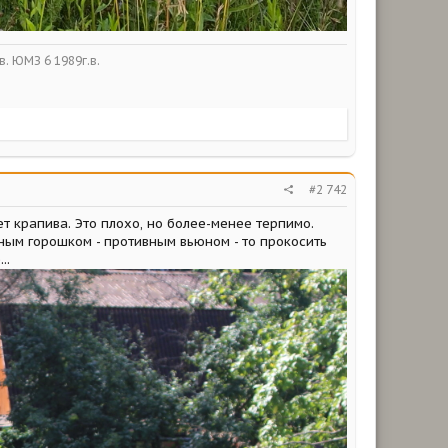
в. ЮМЗ 6 1989г.в.
#2 742
т крапива. Это плохо, но более-менее терпимо.
ным горошком - противным вьюном - то прокосить
..