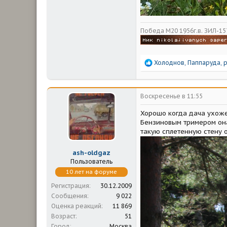
Победа М20 1956г.в. ЗИЛ-157
Р
Холоднов
,
Паппаруда
,
е
а
к
ц
Воскресенье в 11:55
и
и
Хорошо когда дача ухожен
:
Бензиновым тримером она
такую сплетенную стену оч
ash-oldgaz
Пользователь
10 лет на форуме
Регистрация
30.12.2009
Сообщения
9 022
Оценка реакций
11 869
Возраст
51
Город
Москва