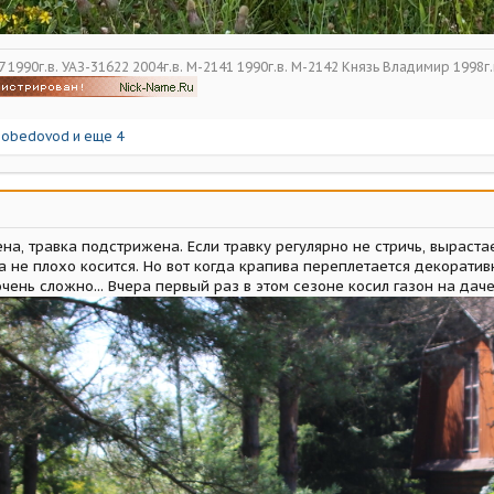
 1990г.в. УАЗ-31622 2004г.в. М-2141 1990г.в. М-2142 Князь Владимир 1998г.
pobedovod
и еще 4
а, травка подстрижена. Если травку регулярно не стричь, вырастае
 не плохо косится. Но вот когда крапива переплетается декоратив
ень сложно... Вчера первый раз в этом сезоне косил газон на даче.