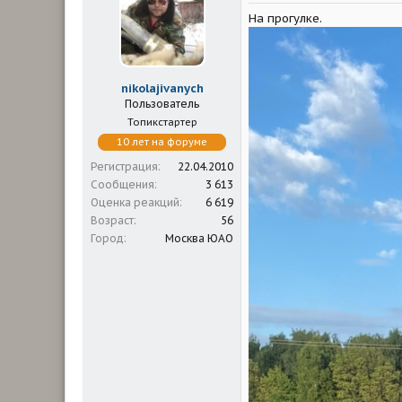
м
а
На прогулке.
ы
л
а
nikolajivanych
Пользователь
Топикстартер
10 лет на форуме
Регистрация
22.04.2010
Сообщения
3 613
Оценка реакций
6 619
Возраст
56
Город
Москва ЮАО