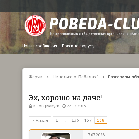
Новые сообщения
Поиск по форуму
Форум
Не только о "Победах"
Разговоры обо
Эх, хорошо на даче!
А
Д
nikolajivanych
22.12.2013
в
а
т
т
1
...
136
137
138
Назад
о
а
р
н
т
а
17.07.2026
е
ч