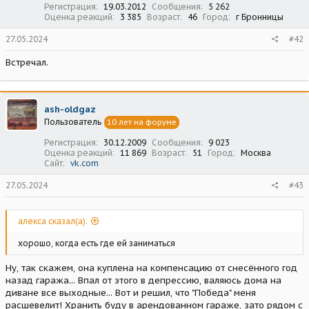
Регистрация
19.03.2012
Сообщения
5 262
Оценка реакций
3 385
Возраст
46
Город
г Бронницы
27.05.2024
#42
Встречал.
ash-oldgaz
Пользователь
10 лет на форуме
Регистрация
30.12.2009
Сообщения
9 023
Оценка реакций
11 869
Возраст
51
Город
Москва
Сайт
vk.com
27.05.2024
#43
алекса сказал(а):
хорошо, когда есть где ей заниматься
Ну, так скажем, она куплена на компенсацию от снесённого год
назад гаража... Впал от этого в депрессию, валяюсь дома на
диване все выходные... Вот и решил, что "Победа" меня
расшевелит! Хранить буду в арендованном гараже, зато рядом с