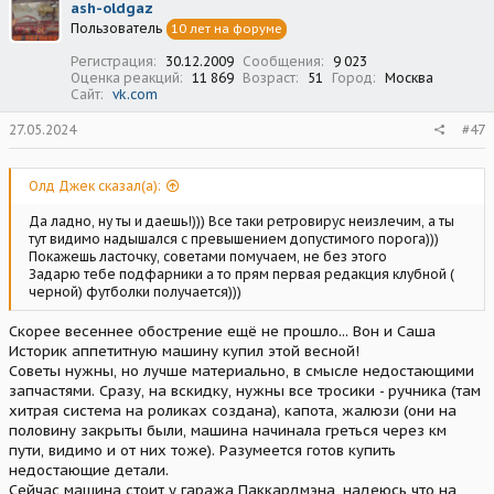
ash-oldgaz
Пользователь
10 лет на форуме
Регистрация
30.12.2009
Сообщения
9 023
Оценка реакций
11 869
Возраст
51
Город
Москва
Сайт
vk.com
27.05.2024
#47
Олд Джек сказал(а):
Да ладно, ну ты и даешь!))) Все таки ретровирус неизлечим, а ты
тут видимо надышался с превышением допустимого порога)))
Покажешь ласточку, советами помучаем, не без этого
Задарю тебе подфарники а то прям первая редакция клубной (
черной) футболки получается)))
Скорее весеннее обострение ещё не прошло... Вон и Саша
Историк аппетитную машину купил этой весной!
Советы нужны, но лучше материально, в смысле недостающими
запчастями. Сразу, на вскидку, нужны все тросики - ручника (там
хитрая система на роликах создана), капота, жалюзи (они на
половину закрыты были, машина начинала греться через км
пути, видимо и от них тоже). Разумеется готов купить
недостающие детали.
Сейчас машина стоит у гаража Паккардмэна, надеюсь что на