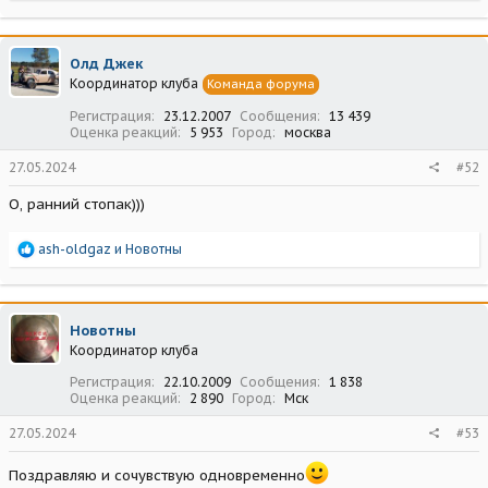
а
к
ц
Олд Джек
и
Координатор клуба
Команда форума
и
:
Регистрация
23.12.2007
Сообщения
13 439
Оценка реакций
5 953
Город
москва
27.05.2024
#52
О, ранний стопак)))
Р
ash-oldgaz
и
Новотны
е
а
к
ц
Новотны
и
Координатор клуба
и
:
Регистрация
22.10.2009
Сообщения
1 838
Оценка реакций
2 890
Город
Мск
27.05.2024
#53
Поздравляю и сочувствую одновременно