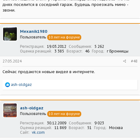
днях поселится в соседний гараж. Будешь проезжать мимо -
звони.
Mexanik1980
Пользователь
10 лет на форуме
Регистрация
19.03.2012
Сообщения
5 262
Оценка реакций
3 385
Возраст
46
Город
г Бронницы
27.05.2024
#48
Сейчас продаются новые видел в интернете.
Р
ash-oldgaz
е
а
к
ц
ash-oldgaz
и
Пользователь
10 лет на форуме
и
:
Регистрация
30.12.2009
Сообщения
9 023
Оценка реакций
11 869
Возраст
51
Город
Москва
Сайт
vk.com