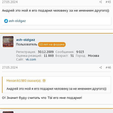
27.05.2024
#45
Андрей это мой я его подарил человеку за не имением другого))
Р
ash-oldgaz
е
а
к
ц
ash-oldgaz
и
Пользователь
10 лет на форуме
и
:
Регистрация
30.12.2009
Сообщения
9 023
Оценка реакций
11 869
Возраст
51
Город
Москва
Сайт
vk.com
27.05.2024
#46
Mexanik1980 сказал(а):
Андрей это мой я его подарил человеку за не имением другого))
О! Значит буду считать что ТЫ его мне подарил!