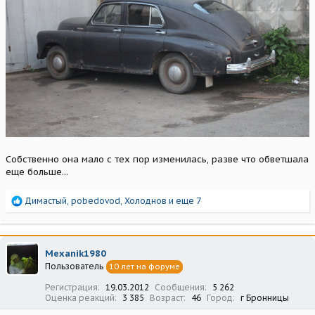
Собственно она мало с тех пор изменилась, разве что обветшала
еще больше...
Р
Димастый
,
pobedovod
,
Холоднов
и еще 7
е
а
к
ц
Mexanik1980
и
Пользователь
10 лет на форуме
и
:
Регистрация
19.03.2012
Сообщения
5 262
Оценка реакций
3 385
Возраст
46
Город
г Бронницы