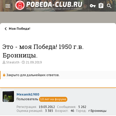
Моя Победа!
Это - моя Победа! 1950 г.в.
Бронницы.
А
Д
Stealsth
21.09.2019
в
а
т
т
о
а
Закрыто для дальнейших ответов.
р
н
т
а
е
ч
м
а
Mexanik1980
ы
л
Пользователь
а
10 лет на форуме
Регистрация
19.03.2012
Сообщения
5 262
Оценка реакций
3 385
Возраст
46
Город
г Бронницы