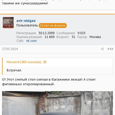
такими же сумасшедшими!
ash-oldgaz
Пользователь
10 лет на форуме
Регистрация
30.12.2009
Сообщения
9 023
Оценка реакций
11 869
Возраст
51
Город
Москва
Сайт
vk.com
27.05.2024
#44
Mexanik1980 сказал(а):
Встречал.
О! Этот смятый стоп-сигнал в багажнике лежал! А стоит
фиговенько отхромированный.