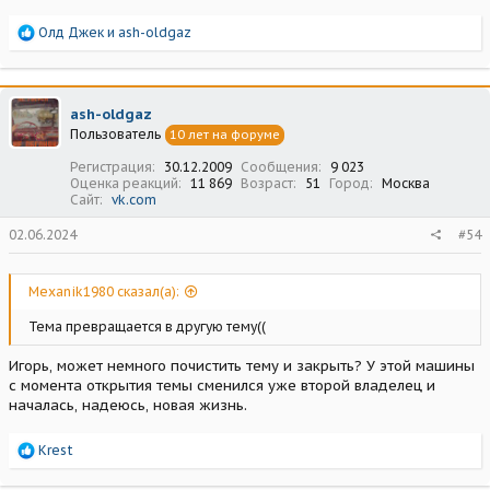
Р
Олд Джек
и
ash-oldgaz
е
а
к
ц
ash-oldgaz
и
Пользователь
10 лет на форуме
и
:
Регистрация
30.12.2009
Сообщения
9 023
Оценка реакций
11 869
Возраст
51
Город
Москва
Сайт
vk.com
02.06.2024
#54
Mexanik1980 сказал(а):
Тема превращается в другую тему((
Игорь, может немного почистить тему и закрыть? У этой машины
с момента открытия темы сменился уже второй владелец и
началась, надеюсь, новая жизнь.
Р
Krest
е
а