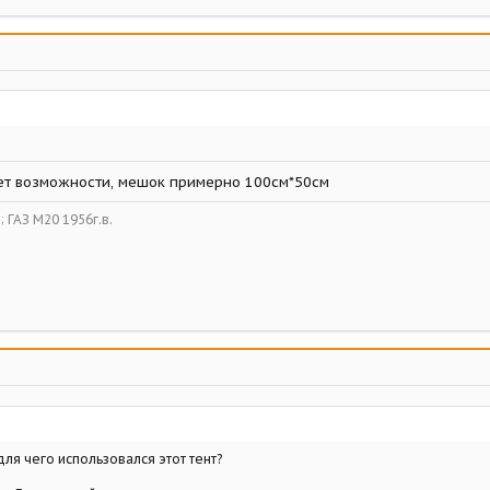
нет возможности, мешок примерно 100см*50см
в; ГАЗ М20 1956г.в.
ля чего использовался этот тент?