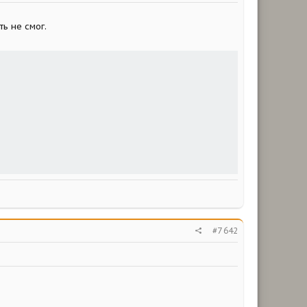
ь не смог.
#7 642