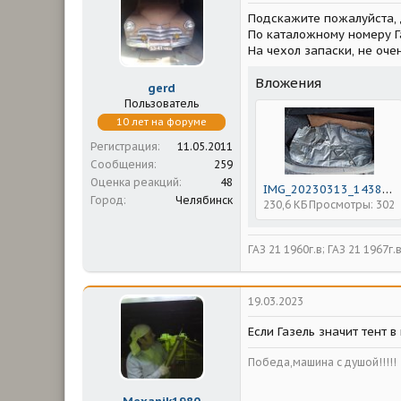
м
а
Подскажите пожалуйста, д
ы
л
а
По каталожному номеру Га
На чехол запаски, не оче
Вложения
gerd
Пользователь
10 лет на форуме
Регистрация
11.05.2011
Сообщения
259
Оценка реакций
48
IMG_20230313_143853.jpg
Город
Челябинск
230,6 КБ
Просмотры: 302
ГАЗ 21 1960г.в; ГАЗ 21 1967г.
19.03.2023
Если Газель значит тент в
Победа,машина с душой!!!!!