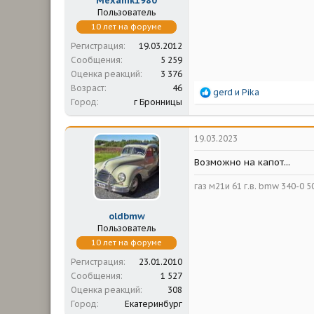
Mexanik1980
Пользователь
10 лет на форуме
Регистрация
19.03.2012
Сообщения
5 259
Оценка реакций
3 376
Возраст
46
Р
gerd
и
Pika
Город
г Бронницы
е
а
к
ц
19.03.2023
и
и
Возможно на капот...
:
газ м21и 61 г.в. bmw 340-0 50 
oldbmw
Пользователь
10 лет на форуме
Регистрация
23.01.2010
Сообщения
1 527
Оценка реакций
308
Город
Екатеринбург