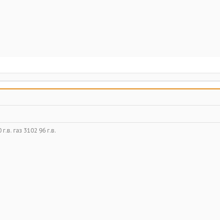
г.в. газ 3102 96 г.в.