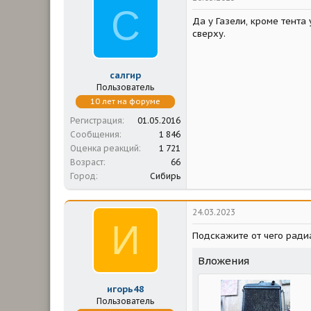
С
Да у Газели, кроме тента
сверху.
салгир
Пользователь
10 лет на форуме
Регистрация
01.05.2016
Сообщения
1 846
Оценка реакций
1 721
Возраст
66
Город
Сибирь
24.03.2023
И
Подскажите от чего ради
Вложения
игорь48
Пользователь