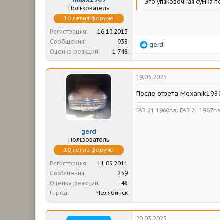
Это упаковочная сумка по
Пользователь
10 лет на форуме
Регистрация
16.10.2013
Сообщения
938
Р
gerd
Оценка реакций
1 748
е
а
к
ц
19.03.2023
и
и
После ответа Mexanik1980
:
ГАЗ 21 1960г.в; ГАЗ 21 1967г.
gerd
Пользователь
10 лет на форуме
Регистрация
11.05.2011
Сообщения
259
Оценка реакций
48
Город
Челябинск
20.03.2023