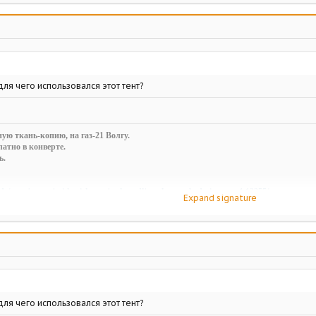
ля чего использовался этот тент?
ую ткань-копию, на газ-21 Волгу.
атно в конверте.
ь.
ds/novaja-seraja-i-korichnevaja-tkan-dlja-salona-pobedy-i-gaz-m-1.13255/
Expand signature
ля чего использовался этот тент?