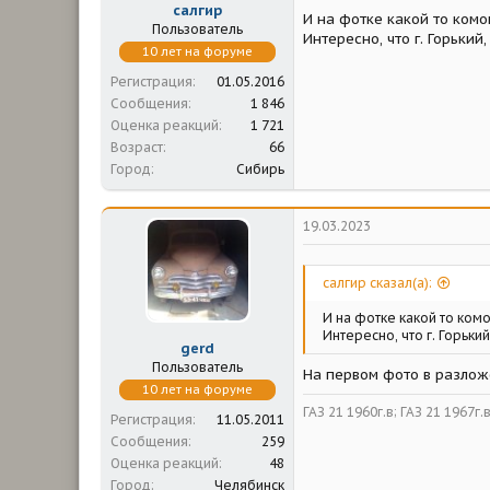
салгир
И на фотке какой то комо
Пользователь
Интересно, что г. Горький
10 лет на форуме
Регистрация
01.05.2016
Сообщения
1 846
Оценка реакций
1 721
Возраст
66
Город
Сибирь
19.03.2023
салгир сказал(а):
И на фотке какой то комо
Интересно, что г. Горьки
gerd
Пользователь
На первом фото в разлож
10 лет на форуме
ГАЗ 21 1960г.в; ГАЗ 21 1967г.
Регистрация
11.05.2011
Сообщения
259
Оценка реакций
48
Город
Челябинск