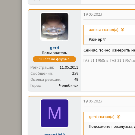
19.03.2023
алекса сказал(а):
Размер??
gerd
Сейчас, точно измерить 
Пользователь
10 лет на форуме
ГАЗ 21 1960г.в; ГАЗ 21 1967г.
Регистрация
11.05.2011
Сообщения
259
Оценка реакций
48
Город
Челябинск
19.03.2023
M
gerd сказал(а):
Подскажите пожалуйста, д
maxx1969