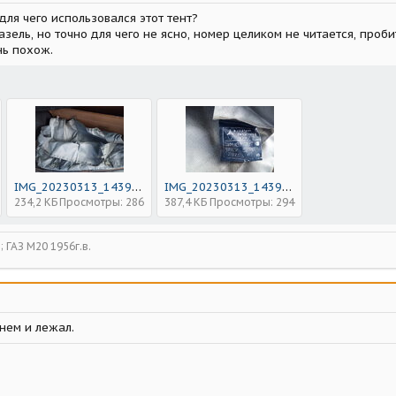
ля чего использовался этот тент?
зель, но точно для чего не ясно, номер целиком не читается, пробит
нь похож.
IMG_20230313_143905.jpg
IMG_20230313_143920.jpg
234,2 КБ
Просмотры: 286
387,4 КБ
Просмотры: 294
в; ГАЗ М20 1956г.в.
 нем и лежал.