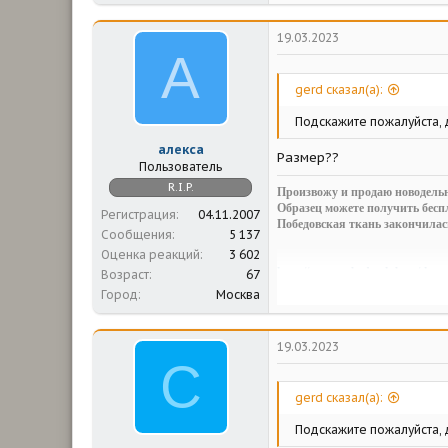
19.03.2023
А
gerd сказал(а):
Подскажите пожалуйста, д
алекса
Размер??
Пользователь
R.I.P.
Произвожу и продаю новодельн
Образец можете получить беспл
Регистрация
04.11.2007
Победовская ткань закончилас
Сообщения
5 137
Оценка реакций
3 602
http://www.pobeda-club.ru/threa
Возраст
67
Александр.
Город
Москва
19.03.2023
С
gerd сказал(а):
Подскажите пожалуйста, д