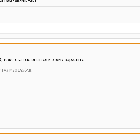
д Газелевский тент...
, тоже стал склоняться к этому варианту.
в; ГАЗ М20 1956г.в.