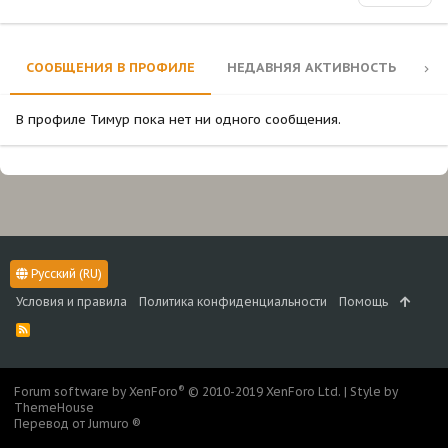
СООБЩЕНИЯ В ПРОФИЛЕ
НЕДАВНЯЯ АКТИВНОСТЬ
КО
В профиле Тимур пока нет ни одного сообщения.
Русский (RU)
Условия и правила
Политика конфиденциальности
Помощь
R
S
S
®
Forum software by XenForo
© 2010-2019 XenForo Ltd.
|
Style by
ThemeHouse
Перевод от Jumuro ®