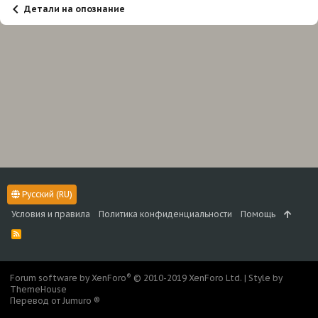
Детали на опознание
Русский (RU)
Условия и правила
Политика конфиденциальности
Помощь
R
S
S
®
Forum software by XenForo
© 2010-2019 XenForo Ltd.
|
Style by
ThemeHouse
Перевод от Jumuro ®