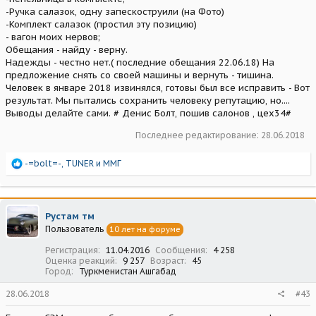
-Ручка салазок, одну запескоструили (на Фото)
-Комплект салазок (простил эту позицию)
- вагон моих нервов;
Обещания - найду - верну.
Надежды - честно нет.( последние обещания 22.06.18) На
предложение снять со своей машины и вернуть - тишина.
Человек в январе 2018 извинялся, готовы был все исправить - Вот
результат. Мы пытались сохранить человеку репутацию, но....
Выводы делайте сами. # Денис Болт, пошив салонов , цех34#
Последнее редактирование:
28.06.2018
Р
-=bolt=-
,
TUNER
и
ММГ
е
а
к
ц
Рустам тм
и
Пользователь
10 лет на форуме
и
:
Регистрация
11.04.2016
Сообщения
4 258
Оценка реакций
9 257
Возраст
45
Город
Туркменистан Ашгабад
28.06.2018
#43