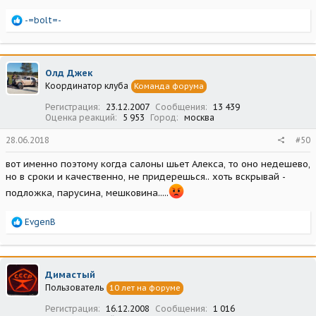
Р
-=bolt=-
е
а
к
ц
Олд Джек
и
Координатор клуба
Команда форума
и
:
Регистрация
23.12.2007
Сообщения
13 439
Оценка реакций
5 953
Город
москва
28.06.2018
#50
вот именно поэтому когда салоны шьет Алекса, то оно недешево,
но в сроки и качественно, не придерешься.. хоть вскрывай -
подложка, парусина, мешковина.....
Р
EvgenB
е
а
к
ц
Димастый
и
Пользователь
10 лет на форуме
и
:
Регистрация
16.12.2008
Сообщения
1 016