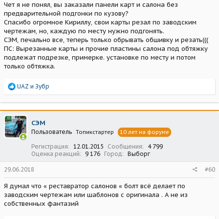
Чет я не понял, вы заказали панели карт и салона без
предварительной подгонки по кузову?
Спасибо огромное Кириллу, свои карты резал по заводским
чертежам, но, каждую по месту нужно подгонять.
СЭМ, печально все, теперь только обрывать обшивку и резать(((
ПС: Вырезанные карты и прочие пластины салона под обтяжку
подлежат подрезке, примерке. установке по месту и потом
только обтяжка.
Р
UAZ
и
Зубр
е
а
к
ц
СЭМ
и
Пользователь
Топикстартер
10 лет на форуме
и
:
Регистрация
12.01.2015
Сообщения
4 799
Оценка реакций
9 176
Город
Выборг
29.06.2018
#60
Я думал что « реставратор салонов « болт всё делает по
заводским чертежам или шаблонов с оригинала . А не из
собственных фантазий