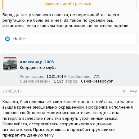
-пепельница в комплекте;
Нажмите, чтобы раскрыть...
-Ручка салазок, одну запескоструили (на Фото)
-Комплект салазок (простил эту позицию)
Боря, да нет у человека совести, не переживай ты за его
- вагон моих нервов;
репутацию, не было ее и нет. За такое по сусалам бы.
Обещания - найду - верну.
Извиняюсь, если слишком эмоционально, но за живое задело.
Надежды - честно нет.( последние обещания 22.06.18) На
предложение снять со своей машины и вернуть - тишина.
Человек в январе 2018 извинялся, готовы был все исправить - Вот
Р
-=bolt=-
результат. Мы пытались сохранить человеку репутацию, но....
е
Выводы делайте сами. # Денис Болт, пошив салонов , цех34#
а
к
ц
Александр_2003
и
Координатор клуба
и
:
Регистрация
10.01.2014
Сообщения
771
Оценка реакций
1 183
Город
Санкт-Петербург
28.06.2018
#49
Коллеги, был невольным свидетелем данного действа, ситуация
вышла крайне эмоциально окрашенной. Просрочка исполнения
заказов свойственна многим исполнителям, но здесь она
потеряла всяческие попытки вернуть утраченный смысл.
Пожалуйста, остерегайтесь сотрудничества с данным
исполнителем. Присоединяюсь к просьбам трудящихся
прикрепить данную тему