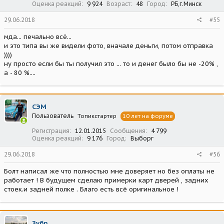
Оценка реакций
9 924
Возраст
48
Город
РБ,г.Минск
29.06.2018
#55
мда... печально всё...
и это типа вы же видели фото, вначале деньги, потом отправка
))))
ну просто если бы ты получил это ... то и денег было бы не -20% ,
а - 80 %....
СЭМ
Пользователь
Топикстартер
10 лет на форуме
Регистрация
12.01.2015
Сообщения
4 799
Оценка реакций
9 176
Город
Выборг
29.06.2018
#56
Болт написал же что полностью мне доверяет но без оплаты не
работает ! В будущем сделаю примерки карт дверей , задних
стоек.и задней полке . Благо есть всё оригинальное !
Зубр