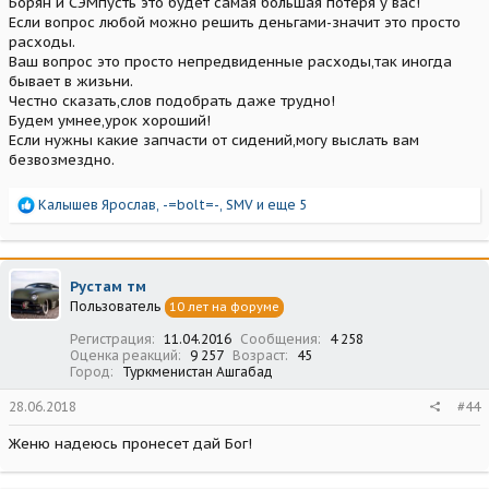
Борян и СЭМпусть это будет самая большая потеря у вас!
Если вопрос любой можно решить деньгами-значит это просто
расходы.
Ваш вопрос это просто непредвиденные расходы,так иногда
бывает в жизьни.
Честно сказать,слов подобрать даже трудно!
Будем умнее,урок хороший!
Если нужны какие запчасти от сидений,могу выслать вам
безвозмездно.
Р
Калышев Ярослав
,
-=bolt=-
,
SMV
и еще 5
е
а
к
ц
Рустам тм
и
Пользователь
10 лет на форуме
и
:
Регистрация
11.04.2016
Сообщения
4 258
Оценка реакций
9 257
Возраст
45
Город
Туркменистан Ашгабад
28.06.2018
#44
Женю надеюсь пронесет дай Бог!