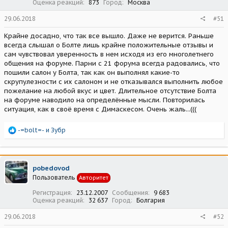
Оценка реакций
873
Город
Москва
29.06.2018
#51
Крайне досадно, что так все вышло. Даже не верится. Раньше
всегда слышал о Болте лишь крайне положительные отзывы и
сам чувствовал уверенность в нем исходя из его многолетнего
общения на форуме. Парни с 21 форума всегда радовались, что
пошили салон у Болта, так как он выполнял какие-то
скрупулезности с их салоном и не отказывался выполнить любое
пожелание на любой вкус и цвет. Длительное отсутствие Болта
на форуме наводило на определённые мысли. Повторилась
ситуация, как в своё время с Димаскесом. Очень жаль...(((
Р
-=bolt=-
и
Зубр
е
а
к
ц
pobedovod
и
Пользователь
Авторитет
и
:
Регистрация
23.12.2007
Сообщения
9 683
Оценка реакций
32 637
Город
Болгария
29.06.2018
#52