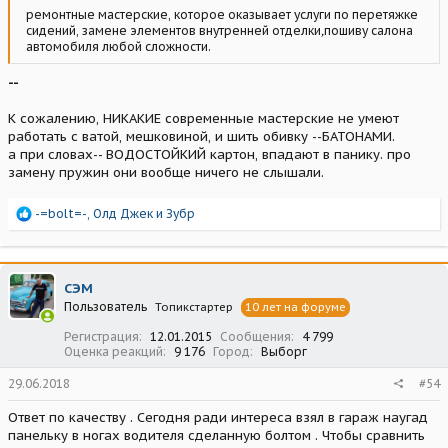
ремонтные мастерские, которое оказывает услуги по перетяжке
сидений, замене элементов внутренней отделки
,
пошиву салона
автомобиля любой сложности.
--
К сожалению, НИКАКИЕ современные мастерские не умеют
работать с ватой, мешковиной, и шить обивку --БАТОНАМИ.
а при словах-- ВОДОСТОЙКИЙ картон, впадают в панику. про
замену пружин они вообще ничего не слышали.
Р
-=bolt=-
,
Олд Джек
и
Зубр
е
а
к
ц
СЭМ
и
Пользователь
Топикстартер
10 лет на форуме
и
:
Регистрация
12.01.2015
Сообщения
4 799
Оценка реакций
9 176
Город
Выборг
29.06.2018
#54
Ответ по качеству . Сегодня ради интереса взял в гараж наугад
панельку в ногах водителя сделанную болтом . Чтобы сравнить