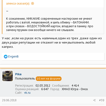
алекса сказал(а):
--
К сожалению, НИКАКИЕ современные мастерские не умеют
работать с ватой, мешковиной, и шить обивку --БАТОНАМИ.
а при словах-- ВОДОСТОЙКИЙ картон, впадают в панику. про
замену пружин они вообще ничего не слышали.
У нас ,если на руках есть наличные,один из трех ,даже один из
двух,ради репутации не откажет ни в чем,выполнить любой
каприз.
Р
EvgenB
е
а
к
ц
Pika
и
Пользователь
10 лет на форуме
и
:
Регистрация
02.03.2012
Сообщения
4 414
Оценка реакций
6 647
Город
ХМАО Югра - Омск
Сайт
vk.ru
29.06.2018
#59