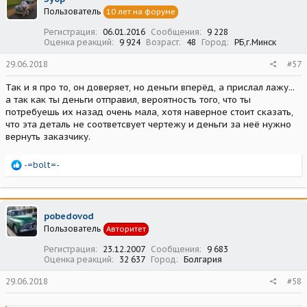
Пользователь
10 лет на форуме
Регистрация
06.01.2016
Сообщения
9 228
Оценка реакций
9 924
Возраст
48
Город
РБ,г.Минск
29.06.2018
#57
Так и я про то, он доверяет, но деньги вперёд, а прислал лажу...
а так как ты деньги отправил, вероятность того, что ты
потребуешь их назад очень мала, хотя наверное стоит сказать,
что эта деталь не соответсвует чертежу и деньги за неё нужно
вернуть заказчику.
Р
-=bolt=-
е
а
к
ц
pobedovod
и
Пользователь
Авторитет
и
:
Регистрация
23.12.2007
Сообщения
9 683
Оценка реакций
32 637
Город
Болгария
29.06.2018
#58