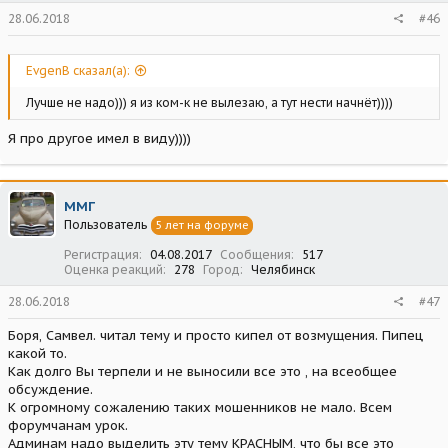
28.06.2018
#46
EvgenB сказал(а):
Лучше не надо))) я из ком-к не вылезаю, а тут нести начнёт))))
Я про другое имел в виду))))
ММГ
Пользователь
5 лет на форуме
Регистрация
04.08.2017
Сообщения
517
Оценка реакций
278
Город
Челябинск
28.06.2018
#47
Боря, Самвел. читал тему и просто кипел от возмущения. Пипец
какой то.
Как долго Вы терпели и не выносили все это , на всеобщее
обсуждение.
К огромному сожалению таких мошенников не мало. Всем
форумчанам урок.
Админам надо выделить эту тему КРАСНЫМ, что бы все это