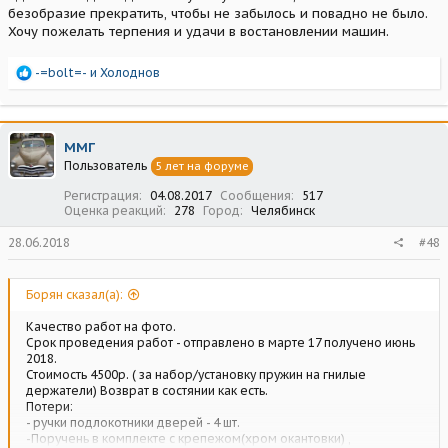
безобразие прекратить, чтобы не забылось и повадно не было.
Хочу пожелать терпения и удачи в востановлении машин.
Р
-=bolt=-
и
Холоднов
е
а
к
ц
ММГ
и
Пользователь
5 лет на форуме
и
:
Регистрация
04.08.2017
Сообщения
517
Оценка реакций
278
Город
Челябинск
28.06.2018
#48
Борян сказал(а):
Качество работ на фото.
Срок проведения работ - отправлено в марте 17 получено июнь
2018.
Стоимость 4500р. ( за набор/установку пружин на гнилые
держатели) Возврат в состянии как есть.
Потери:
- ручки подлокотники дверей - 4 шт.
-Поручень в комплекте с крепежом(хром окантовки) ,