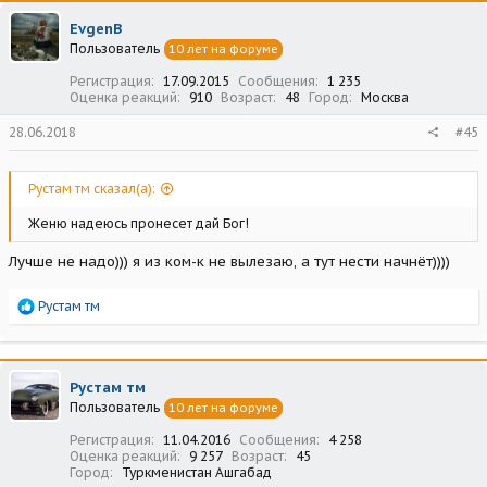
EvgenB
Пользователь
10 лет на форуме
Регистрация
17.09.2015
Сообщения
1 235
Оценка реакций
910
Возраст
48
Город
Москва
28.06.2018
#45
Рустам тм сказал(а):
Женю надеюсь пронесет дай Бог!
Лучше не надо))) я из ком-к не вылезаю, а тут нести начнёт))))
Р
Рустам тм
е
а
к
ц
Рустам тм
и
Пользователь
10 лет на форуме
и
:
Регистрация
11.04.2016
Сообщения
4 258
Оценка реакций
9 257
Возраст
45
Город
Туркменистан Ашгабад