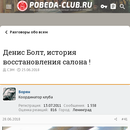
Разговоры обо всем
Денис Болт, история
восстановления салона !
А
Д
СЭМ
25.06.2018
в
а
т
т
о
а
р
н
Борян
т
а
Координатор клуба
е
ч
м
а
Регистрация
13.07.2011
Сообщения
1 558
ы
л
Оценка реакций
816
Город
Ленинград
а
28.06.2018
#41