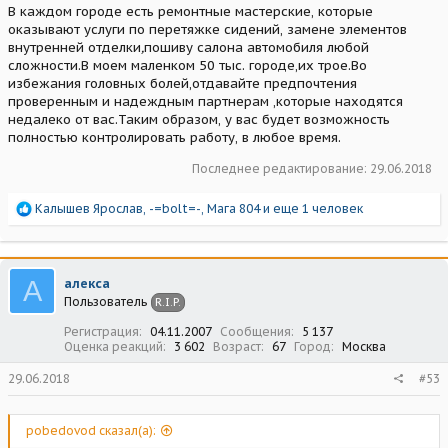
В каждом городе есть ремонтные мастерские, которые
оказывают услуги по перетяжке сидений, замене элементов
внутренней отделки
,
пошиву салона автомобиля любой
сложности.В моем маленком 50 тыс. городе,их трое.Во
избежания головных болей,отдавайте предпочтения
проверенным и надеждным партнерам ,которые находятся
недалеко от вас.Таким образом, у вас будет возможность
полностью контролировать работу, в любое время.
Последнее редактирование:
29.06.2018
Р
Калышев Ярослав
,
-=bolt=-
,
Мага 804
и еще 1 человек
е
а
к
ц
А
алекса
и
Пользователь
R.I.P.
и
:
Регистрация
04.11.2007
Сообщения
5 137
Оценка реакций
3 602
Возраст
67
Город
Москва
29.06.2018
#53
pobedovod сказал(а):