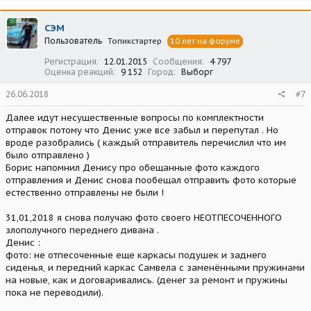
СЭМ
Пользователь
Топикстартер
10 лет на форуме
Регистрация
12.01.2015
Сообщения
4 797
Оценка реакций
9 152
Город
Выборг
26.06.2018
#7
Далее идут несущественные вопросы по комплектности
отправок потому что Денис уже все забыл и перепутал . Но
вроде разобрались ( каждый отправитель перечислил что им
было отправлено )
Борис напомнил Денису про обещанные фото каждого
отправления и Денис снова пообещал отправить фото которые
естественно отправлены не были !
31,01,2018 я снова получаю фото своего НЕОТПЕСОЧЕННОГО
злополучного переднего дивана .
Денис :
фото: не отпесоченные еще каркасы подушек и заднего
сиденья, и передний каркас Самвела с заменёнными пружинами
на новые, как и договаривались. (денег за ремонт и пружины
пока не переводили).