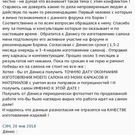
честно - не думал что возникнет такая тема с этим конфликтом !
Стараюсь не доверять какие-то дела непроверенным людям а
действую по чьим-то рекомендациям. Первый человек с которым
я лично познакомился с данного форума это Борян !
Соответственно и по всем вопросам обращался к нему. Спасибо
ему за помощь и консультации которые он оказывает и по
настоящее время . Обратится к Денису по изготовлению салона
меня подтолкнуло его активное участие на форуме и
рекомендации Боряна. Согласовал с Денисом сроки ( 1,5-2
месяца очередь и 3-4 недели изготовление салона) . Отправил
ему каркасы и комплектующие. Прошло около 5 месяцев а
результатов нет никаких. Пока по срокам я не горю и ремонт
победы из-за салона не стоит но все-же ;
Хотел - бы от Дениса получить ТОЧНУЮ ДАТУ ОКОНЧАНИЯ
ИЗГОТОВЛЕНИЯ МОЕГО САЛОНА ИЗ МОИХ КАРКАСОВ И
МАТЕРИАЛОВ с учетом всех поправок и погрешностей ! И
получить салон ИМЕННО К ЭТОЙ ДАТЕ !
Получать от Дениса периодически фотоотчет по проделанной
работе что-бы было наглядно видно что работа идет на самом
деле!
И надеюсь что данные разногласия не отразятся на КАЧЕСТВЕ
изготовления изделий !
СЭМ
,
28 янв 2018
Денис :