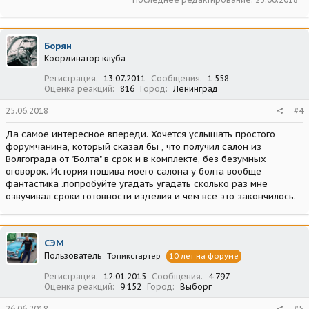
Борян
Координатор клуба
Регистрация
13.07.2011
Сообщения
1 558
Оценка реакций
816
Город
Ленинград
25.06.2018
#4
Да самое интересное впереди. Хочется услышать простого
форумчанина, который сказал бы , что получил салон из
Волгограда от "Болта" в срок и в комплекте, без безумных
оговорок. История пошива моего салона у болта вообще
фантастика .попробуйте угадать угадать сколько раз мне
озвучивал сроки готовности изделия и чем все это закончилось.
СЭМ
Пользователь
Топикстартер
10 лет на форуме
Регистрация
12.01.2015
Сообщения
4 797
Оценка реакций
9 152
Город
Выборг
26.06.2018
#5