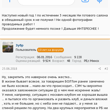
Наступил новый год ! по истечении 3 месяцев Ни готового салона
в обещанный срок я не получил ! Ни одной фотографии
проводимых работ !
Продолжение будет немного позже ! Дальше ИНТЕРЕСНЕЕ !
Зубр
Пользователь
10 лет на форуме
Регистрация
06.01.2016
Сообщения
9 228
Оценка реакций
9 924
Возраст
48
Город
РБ,г.Минск
25.06.2018
#2
Ну, закрепить это наверное очень жестко...
В жизни бывает всякое, за товарищем БОЛТом ранее замечено
не было косяков ... мало-ли что происходит... СЭМ ты вероятно
оказался заложником ситуации ((( о чем мне искренне жаль!
У меня, например, ситуация с москвич-клубом не хорошая вышла
... я пытался что-то организовать и развить клуб, и деньги вложил
, хоть и не большие, но с неба они не падают... а у меня за
спиной решили по-другому. На два крупных мероприятия в РБ ни