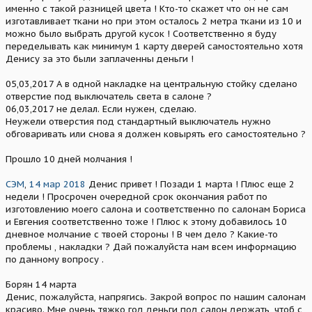
именно с такой разницей цвета ! Кто-то скажет что он не сам
изготавливает ткани но при этом осталось 2 метра ткани из 10 и
можно было выбрать другой кусок ! Соответственно я буду
переделывать как минимум 1 карту дверей самостоятельно хотя
Денису за это были заплаченны деньги !
05,03,2017 А в одной накладке на центральную стойку сделано
отверстие под выключатель света в салоне ?
06,03,2017 не делал. Если нужен, сделаю.
Неужели отверстия под стандартный выключатель нужно
обговаривать или снова я должен ковырять его самостоятельно ?
Прошло 10 дней молчания !
СЭМ
,
14 мар 2018
Денис привет ! Позади 1 марта ! Плюс еще 2
недели ! Просрочен очередной срок окончания работ по
изготовлению моего салона и соответственно по салонам Бориса
и Евгения соответственно тоже ! Плюс к этому добавилось 10
дневное молчание с твоей стороны ! В чем дело ? Какие-то
проблемы , накладки ? Дай пожалуйста нам всем информацию
по данному вопросу .
Борян 14 марта
Денис, пожалуйста, напрягись. Закрой вопрос по нашим салонам
красиво. Мне очень тяжко год деньги под салон держать, чтоб с