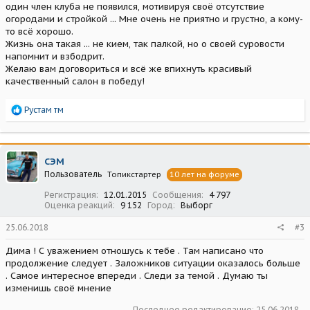
один член клуба не появился, мотивируя своё отсутствие
огородами и стройкой ... Мне очень не приятно и грустно, а кому-
то всё хорошо.
Жизнь она такая ... не кием, так палкой, но о своей суровости
напомнит и взбодрит.
Желаю вам договориться и всё же впихнуть красивый
качественный салон в победу!
Р
Рустам тм
е
а
к
ц
СЭМ
и
Пользователь
Топикстартер
10 лет на форуме
и
:
Регистрация
12.01.2015
Сообщения
4 797
Оценка реакций
9 152
Город
Выборг
25.06.2018
#3
Дима ! С уважением отношусь к тебе . Там написано что
продолжение следует . Заложников ситуации оказалось больше
. Самое интересное впереди . Следи за темой . Думаю ты
изменишь своё мнение
Последнее редактирование:
25.06.2018