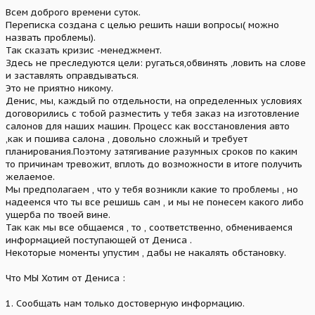
Всем доброго времени суток.
Переписка создана с целью решить наши вопросы( можно
назвать проблемы).
Так сказать кризис -менеджмент.
Здесь не преследуются цели: ругаться,обвинять ,ловить на слове
и заставлять оправдываться.
Это не приятно никому.
Денис, мы, каждый по отдельности, на определенных условиях
договорились с тобой разместить у тебя заказ на изготовление
салонов для наших машин. Процесс как восстановления авто
,как и пошива салона , довольно сложный и требует
планирования.Поэтому затягивание разумных сроков по каким
то причинам тревожит, вплоть до возможности в итоге получить
желаемое.
Мы предполагаем , что у тебя возникли какие то проблемы , но
надеемся что ты все решишь сам , и мы не понесем какого либо
ущерба по твоей вине.
Так как мы все общаемся , то , соответственно, обмениваемся
информацией поступающей от Дениса .
Некоторые моменты упустим , дабы не накалять обстановку.
Что МЫ Хотим от Дениса :
1. Сообщать нам только достоверную информацию.