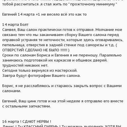
тобой рассчитаться .я стал жить по " прожточному минимуму "
Евгений 14 марта +1 не весело всё это как то
14 марта Болт
Самвел, Ваш салон практически готов к отправке. Молчание мое
связано тем что мы заканчиваем сборку Вашего салона перед
оправкой устраняя те неточности, которые здесь оговаривались,
пепельница, отверстия в задней стенке под саморезы и т.д. (
ОТВЕРСТИЙ СДЕЛАНО НЕ БЫЛО !!!!!! )
Сроки по салонам Бориса и Евгения я не переношу. Паралельно
занимаюсь подготовкой их каркасов и обшивок дверей.
трудностей никаких нет.
Сегодня только вернулся из мастерской.
Завтра будут фотографии Вашего салона.
Борис, я не расслабляюсь и стараюсь закрыть вопрос с Вашими
салонами.
Евгений, Ваш цинк готов и на этой неделе я отправлю его вместе
с остальными запчастями.
16 марта ! СДАЮТ НЕРВЫ !
Денис ! Ты КЛАССНЫЙ ПАРЕНЬ ! Ты можешь выполнить ХОТЯ БЫ