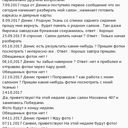
7.09.2017 года от Дениса поступило первое сообщение что он
сегодня начинает разбирать мой салон , начинает готовить
каркасы и дверные карты.
8.09.2017 Денис ! Родную Ткань со спинки заднего сидения
прошу мне вернуть . будет память о родном салоне . Там даже
бирочка заводская бумажная сохранилась. ответ : Хорошо
25.09.2017 Я спросил : Салон делать начал ? Ответ : Только начал
разбирать
05.10.2017 Денис есть результаты какие-нибудь ? Пришли фотки
посмотреть ! интересно-же . Ответ : Хорошо завтра пришлю.
Обещанных фоток нет !
08,10,2017 Денис ты забыл наверное ? Ответ: нет я приболел и
отправлю фотки через пару дней .
Обещанных фоток нет !
22.10.2017 Денис привет ! Поправился ? как работа с моим
салоном ? Пришли какие-нибудь фотки посмотреть с моей
тканью !
24.10.2017
Да, приветствую! На этой неделе сдаю салон Москвича 407 и
занимаюсь Победами.
Фото будут к концу недели.
Обещанных фоток нет !
04.11.2017 Денис привет ! Жду фото !
07.11.2017 Самвел, приветствую! На этой неделе будут фото!