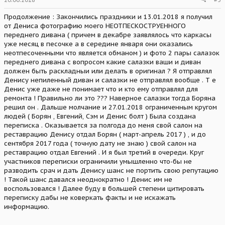
Продолжение : Закончились праздники и 13.01.2018 я получил
от Дениса фотографию моего НЕОТПЕСКОСТРУЕННОГО
переднего дивана ( причем в декабре заявлялось что каркасы
уже месяц в песочке а в середине января они оказались
неотпесоченными что является обманом ) и фото 2 пары салазок
переднего дивана с вопросом какие салазки ваши и диван
должен быть раскладныи или делать в оригинал ? Я отправлял
Денису непиленный диван и салазки не отправлял вообще . Т е
Денис уже даже не понимает что и кто ему отправлял для
ремонта ! Правильно ли это ??? Наверное салазки тогда Боряна
решил он . Дальше молчание и 27.01.2018 ограниченным кругом
людей ( Борян , Евгений, Сэм и Денис болт ) Была создана
переписка . Оказывается за полгода до меня свой салон на
реставрацию Денису отдал Борян ( март-апрель 2017 ) , и до
сентября 2017 года ( точную дату не знаю ) свой салон на
реставрацию отдал Евгений . И я был третий в очереди. Круг
участников переписки ограничили умышленно что-бы не
разводить срач и дать Денису шанс не портить свою репутацию
! Такой шанс давался неоднократно ! Денис им не
воспользовался ! Далее буду в большей степени цитировать
переписку дабы не коверкать факты и не искажать
информацию.