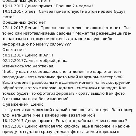
Обещанных фоток нет !
19.11.2017 Денис привет ! Прошло 2 недели !
19.11.2017 ответ : Самвел приветствую! на этой неделе будут
фото!
Обещанных фото нет
27.11.2017 Денис ! Прошла еще неделя ! никаких фото нет ! Ты
точно сам изготавливаешь салоны ? Может ты резмещаешь где-
то заказы и поэтому не можешь дать мне какую - либо
информацию по моему салону ???
Ответа нет !
30.11.2017 Денис !!! АУ !!!
02.12.2017Самвэл, добрый день.
Извиняюсь что неотвечал.
Чтобы у вас не создавалось впечатления что шарлотан или
посредник - вот несколько фото моей квартиры-мастерской.
Ваши сиденья разобраны и в данный момент на пескоструйной
обработке, вот уже вторую неделю - смежники подводят. Как
только будет что сфотографировать - сразу вышлю Вам фото.
В остальном пока без изменений.
С уважением, Денис.
з.ы. у меня сломался мой старый телефон, и я потерял Ваш номер
тлф. напишите мне в вайбер или вазап на мой
18.12.2017 Денис привет ! Есть фото работы с моим салоном ?
19,12,2017 Денис написал что каркасы еще в песочке и как они
приедут оттуда он сразу сделает фото . т.е мои каркасы в