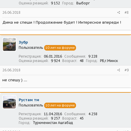
Оценка реакций
9 152
Город
Выборг
26.06.2018
#8
Дима не спеши ! Продолжение будет ! Интересное впереди !
Зубр
Пользователь
10 лет на форуме
Регистрация
06.01.2016
Сообщения
9 228
Оценка реакций
9 924
Возраст
48
Город
РБ,г.Минск
26.06.2018
#9
не спешу ) ....
Рустам тм
Пользователь
10 лет на форуме
Регистрация
11.04.2016
Сообщения
4 258
Оценка реакций
9 257
Возраст
45
Город
Туркменистан Ашгабад