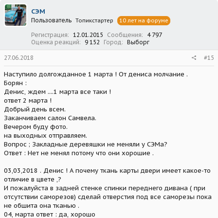
СЭМ
Пользователь
Топикстартер
10 лет на форуме
Регистрация
12.01.2015
Сообщения
4 797
Оценка реакций
9 152
Город
Выборг
27.06.2018
#15
Наступило долгожданное 1 марта ! От дениса молчание .
Борян :
Денис, ждем ....1 марта все таки !
ответ 2 марта !
Добрый день всем.
Заканчиваем салон Самвела.
Вечером буду фото.
на выходных отправляем.
Вопрос ; Закладные деревяшки не меняли у СЭМа?
Ответ : Нет не менял потому что они хорошие .
03,03,2018 . Денис ! А почему ткань карты двери имеет какое-то
отличие в цвете ,?
И пожалуйста в задней стенке спинки переднего дивана ( при
отсутствии саморезов) сделай отверстия под все саморезы пока
не обшита она тканью .
04, марта ответ : да, хорошо