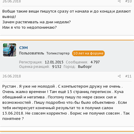
26.06.2018
#10
Вобще такие вещи пишутся сразу от начала и до конца,и делают
вывод!
Зачем растягивать на дни недели?
Или я что то недопонимаю?
СЭМ
Пользователь
Топикстартер
10 лет на форуме
Регистрация
12.01.2015
Сообщения
4 797
Оценка реакций
9 152
Город
Выборг
26.06.2018
#11
Рустам . Я уже не молодой . С компьютером дружу не очень .
Очень жалко времени ! Там ещё 15 страниц переписок . Куча
обещаний и негатива . Поэтому пишу по мере своих сил и
возможностей . Пишу подробно что.-бы было объективно . Если
тебя интересует конечный результат то я получил салон
13.06.2018. Не совсем корректно . Борис не получил совсем . Так
понятнее ?