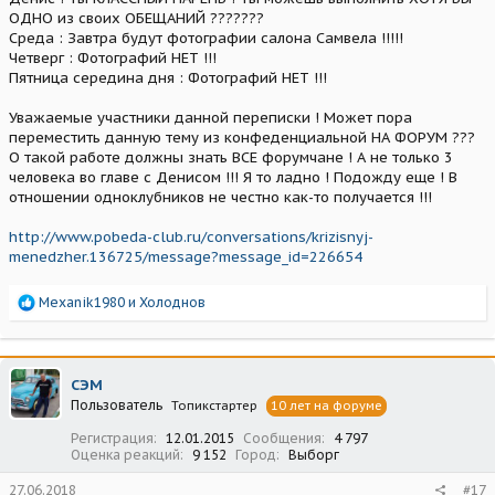
ОДНО из своих ОБЕЩАНИЙ ???????
Среда : Завтра будут фотографии салона Самвела !!!!!
Четверг : Фотографий НЕТ !!!
Пятница середина дня : Фотографий НЕТ !!!
Уважаемые участники данной переписки ! Может пора
переместить данную тему из конфеденциальной НА ФОРУМ ???
О такой работе должны знать ВСЕ форумчане ! А не только 3
человека во главе с Денисом !!! Я то ладно ! Подожду еще ! В
отношении одноклубников не честно как-то получается !!!
http://www.pobeda-club.ru/conversations/krizisnyj-
menedzher.136725/message?message_id=226654
Р
Mexanik1980
и
Холоднов
е
а
к
ц
СЭМ
и
Пользователь
Топикстартер
10 лет на форуме
и
:
Регистрация
12.01.2015
Сообщения
4 797
Оценка реакций
9 152
Город
Выборг
27.06.2018
#17