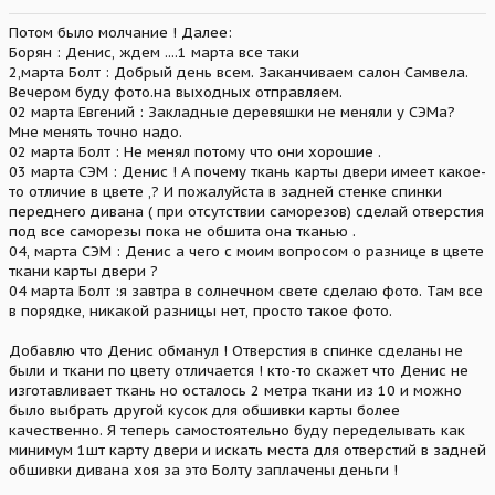
Потом было молчание ! Далее:
Борян : Денис, ждем ....1 марта все таки
2,марта Болт : Добрый день всем. Заканчиваем салон Самвела.
Вечером буду фото.на выходных отправляем.
02 марта Евгений : Закладные деревяшки не меняли у СЭМа?
Мне менять точно надо.
02 марта Болт : Не менял потому что они хорошие .
03 марта СЭМ : Денис ! А почему ткань карты двери имеет какое-
то отличие в цвете ,? И пожалуйста в задней стенке спинки
переднего дивана ( при отсутствии саморезов) сделай отверстия
под все саморезы пока не обшита она тканью .
04, марта СЭМ : Денис а чего с моим вопросом о разнице в цвете
ткани карты двери ?
04 марта Болт :я завтра в солнечном свете сделаю фото. Там все
в порядке, никакой разницы нет, просто такое фото.
Добавлю что Денис обманул ! Отверстия в спинке сделаны не
были и ткани по цвету отличается ! кто-то скажет что Денис не
изготавливает ткань но осталось 2 метра ткани из 10 и можно
было выбрать другой кусок для обшивки карты более
качественно. Я теперь самостоятельно буду переделывать как
минимум 1шт карту двери и искать места для отверстий в задней
обшивки дивана хоя за это Болту заплачены деньги !