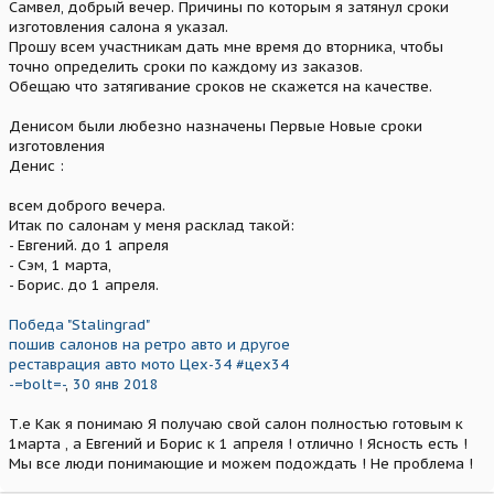
Самвел, добрый вечер. Причины по которым я затянул сроки
изготовления салона я указал.
Прошу всем участникам дать мне время до вторника, чтобы
точно определить сроки по каждому из заказов.
Обещаю что затягивание сроков не скажется на качестве.
Денисом были любезно назначены Первые Новые сроки
изготовления
Денис :
всем доброго вечера.
Итак по салонам у меня расклад такой:
- Евгений. до 1 апреля
- Сэм, 1 марта,
- Борис. до 1 апреля.
Победа "Stalingrad"
пошив салонов на ретро авто и другое
реставрация авто мото Цех-34 #цех34
-=bolt=-
,
30 янв 2018
Т.е Как я понимаю Я получаю свой салон полностью готовым к
1марта , а Евгений и Борис к 1 апреля ! отлично ! Ясность есть !
Мы все люди понимающие и можем подождать ! Не проблема !