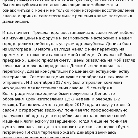
бы одноклубники восстанавливающие автомобили могли
ознакомиться с моей и не только моей историей восстановления
салона и принять самостоятельные решения как им поступать в
дальнейшем.
И так начнем : Пришла пора восстанавливать салон моей победы
и я изучив цены на форуме и возможности мастерских в нашем
городе решил прибегнуть к услугам одноклубника Дениса болт
из Волгограда . В марте 2017года начал с ним переписку на
предмет изготовления салона к моей победе . Сначала всё было
прекрасно , Денис прислал смету , цены оказались на мой взгляд
лояльные что очень порадовало. Денис быстро отвечал на
переписку , давал консультации по ценам,качеству,количеству
материалов . Советовал где их лучше приобрести и как лучше
отправить . И 3 сентября 2017 ему был отправлен комплект
исходников для восстановления салона . 5 сентября в
Волгограде мои исходники были получены и Денис это
обозначил. Срок изготовления 1,5-3 недели и очередь 1-2
месяца. Т.е понимая что в декабре 2017 года я получу готовый
салон я с гордостью вздохнул понимая что профессионально
разрулил ещё одно дело и приблизил восстановление своей
машины к логическому завершению. Тогда я еще не понимал
куда я вляпался , когда это закончится и сколько нервов будет
потрачено ! Я стал терпеливо ждать декабря занимаясь
параллельно другими вопросами.