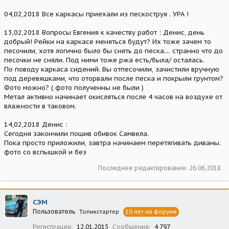
04,02,2018 Все каркасы приехали из пескоструя . УРА !
13,02,2018 Вопросы Евгения к качеству работ : Денис, день
добрый! Рейки на каркасе меняться будут? Их тоже зачем то
песочили, хотя логично было бы снять до песка.... странно что до
песочки не сняли. Под ними тоже ржа есть/была/ осталась.
По поводу каркаса сидений. Вы отпесочили, зачистили вручную
под деревяшками, что оторвали после песка и покрыли грунтом?
Фото можно? ( фото полученны не были )
Метал активно начинает окисляться после 4 часов на воздухе от
влажности в таковом.
14,02,2018 Денис :
Сегодня закончили пошив обивок Самвела.
Пока просто приложили, завтра начинаем перетягивать диваны.
фото со вспышкой и без
Последнее редактирование:
26.06.2018
СЭМ
Пользователь
Топикстартер
10 лет на форуме
Регистрация
12.01.2015
Сообщения
4 797