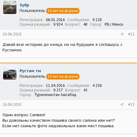
Зубр
Пользователь
10 лет на форуме
Регистрация
06.01.2016
Сообщения
9 228
Оценка реакций
9 924
Возраст
48
Город
РБ,г.Минск
26.06.2018
#12
Давай всю историю до конца, но на будущее я соглашусь с
Рустамом.
Рустам тм
Пользователь
10 лет на форуме
Регистрация
11.04.2016
Сообщения
4 258
Оценка реакций
9 257
Возраст
45
Город
Туркменистан Ашгабад
26.06.2018
#13
Один вопрос Самвел!
Вы довольны качеством пошива своего салона или нет?
Если нет скиньте фото недовольных вами мест пошива.