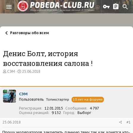
Разговоры обо всем
Денис Болт, история
восстановления салона !
А
Д
СЭМ
25.06.2018
в
а
т
т
о
а
р
н
СЭМ
т
а
Пользователь
е
ч
Топикстартер
10 лет на форуме
м
а
Регистрация
12.01.2015
Сообщения
4 797
ы
л
Оценка реакций
9 152
Город
Выборг
а
25.06.2018
#1
Прошу модераторов закрепить данную тему так как хочется что-