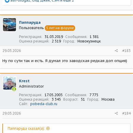
ash-oldgaz
,
Олд Джек
,
СЭМ
и еще 2
е
а
к
ц
Паппаруда
и
Пользователь
5 лет на форуме
и
:
Регистрация
31.03.2019
Сообщения
1 381
Оценка реакций
2 519
Город
Новокузнецк
29.03.2026
#183
Ну по сути так и есть. Я думал это заводская редкая доп опция)
Krest
Administrator
Регистрация
17.05.2005
Сообщения
7 775
Оценка реакций
3 345
Возраст
51
Город
Москва
Сайт
pobeda-club.ru
29.03.2026
#184
Паппаруда сказал(а):