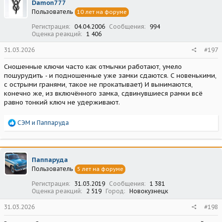
Damon777
и
Пользователь
10 лет на форуме
и
:
Регистрация
04.04.2006
Сообщения
994
Оценка реакций
1 406
31.03.2026
#197
Сношенные ключи часто как отмычки работают, умело
пошурудить - и подношенные уже замки сдаются. С новенькими,
с острыми гранями, такое не прокатывает) И вынимаются,
конечно же, из включённого замка, сдвинувшиеся рамки всё
равно тонкий ключ не удерживают.
Р
СЭМ
и
Паппаруда
е
а
к
ц
Паппаруда
и
Пользователь
5 лет на форуме
и
:
Регистрация
31.03.2019
Сообщения
1 381
Оценка реакций
2 519
Город
Новокузнецк
31.03.2026
#198