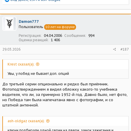
е
а
к
ц
Damon777
и
Пользователь
10 лет на форуме
и
:
Регистрация
04.04.2006
Сообщения
994
Оценка реакций
1 406
29.03.2026
#187
Krest сказал(а):
Увы, у побед не бывает доп. опций
До третьей серии опционально и редко был приёмник.
Фотоподтверждением я видел обложку какого-то учебника
водителя, что ли, за примерно 1952-й год. Давно было, нет фото,
но Победа там была напечатана явно с фотографии, и со
штатной антенной.
ash-oldgaz сказал(а):
ключи подбирали одной серии на двери, замок зажигания и