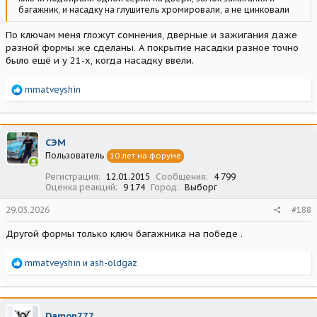
багажник, и насадку на глушитель хромировали, а не цинковали
По ключам меня гложут сомнения, дверные и зажигания даже
разной формы же сделаны. А покрытие насадки разное точно
было ещё и у 21-х, когда насадку ввели.
Р
mmatveyshin
е
а
к
ц
СЭМ
и
Пользователь
10 лет на форуме
и
:
Регистрация
12.01.2015
Сообщения
4 799
Оценка реакций
9 174
Город
Выборг
29.03.2026
#188
Другой формы только ключ багажника на победе .
Р
mmatveyshin
и
ash-oldgaz
е
а
к
ц
Damon777