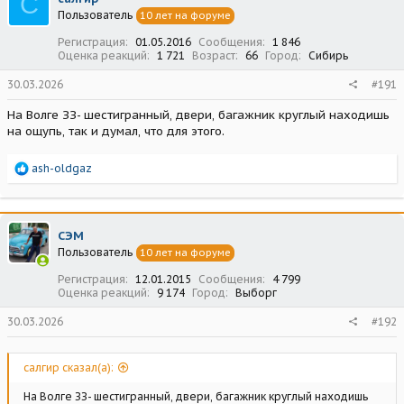
С
Пользователь
10 лет на форуме
Регистрация
01.05.2016
Сообщения
1 846
Оценка реакций
1 721
Возраст
66
Город
Сибирь
30.03.2026
#191
На Волге ЗЗ- шестигранный, двери, багажник круглый находишь
на ощупь, так и думал, что для этого.
Р
ash-oldgaz
е
а
к
ц
СЭМ
и
Пользователь
10 лет на форуме
и
:
Регистрация
12.01.2015
Сообщения
4 799
Оценка реакций
9 174
Город
Выборг
30.03.2026
#192
салгир сказал(а):
На Волге ЗЗ- шестигранный, двери, багажник круглый находишь