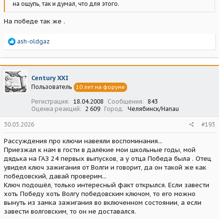
на ощупь, так и думал, что для этого.
На победе так же .
Р
ash-oldgaz
е
а
к
ц
Century XXI
и
Пользователь
10 лет на форуме
и
:
Регистрация
18.04.2008
Сообщения
843
Оценка реакций
2 609
Город
Челябинск/Hanau
30.03.2026
#193
Рассуждения про ключи навеяли воспоминания...
Приезжал к нам в гости в далёкие мои школьные годы, мой
дядька на ГАЗ 24 первых выпусков, а у отца Победа была . Отец
увидел ключ зажигания от Волги и говорит, да он такой же как
победовский, давай проверим...
Ключ подошёл, только интересный факт открылся. Если завести
хоть Победу хоть Волгу победовским ключом, то его можно
вынуть из замка зажигания во включенном состоянии, а если
завести волговским, то он не доставался.