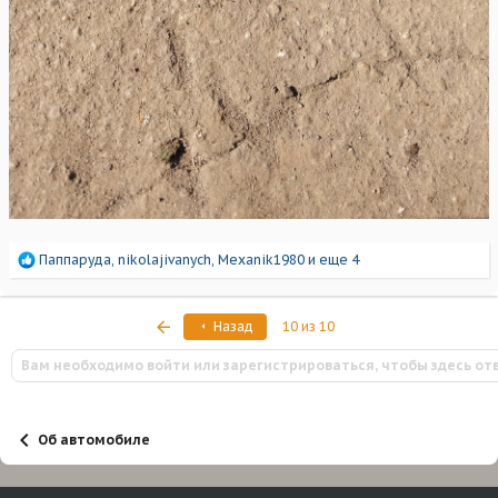
Р
Паппаруда
,
nikolajivanych
,
Mexanik1980
и еще 4
е
а
к
Первый
Назад
10 из 10
ц
и
Вам необходимо войти или зарегистрироваться, чтобы здесь от
и
:
Об автомобиле