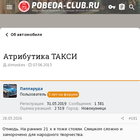
Об автомобиле
Атрибутика ТАКСИ
А
Д
dimaskes
07.06.2013
в
а
т
т
о
а
р
н
Паппаруда
т
а
Пользователь
е
ч
5 лет на форуме
м
а
Регистрация
31.03.2019
Сообщения
1 381
ы
л
Оценка реакций
2 519
Город
Новокузнецк
а
28.03.2026
#181
Отнюдь. На ранних 21 х я тоже стояли. Слишком сложно и
заморочено для народного творчества.