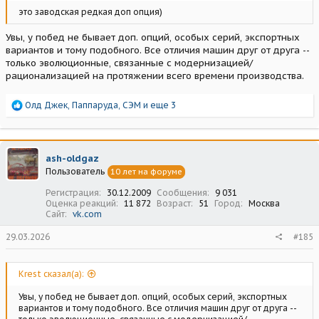
это заводская редкая доп опция)
Увы, у побед не бывает доп. опций, особых серий, экспортных
вариантов и тому подобного. Все отличия машин друг от друга --
только эволюционные, связанные с модернизацией/
рационализацией на протяжении всего времени производства.
Р
Олд Джек
,
Паппаруда
,
СЭМ
и еще 3
е
а
к
ц
ash-oldgaz
и
Пользователь
10 лет на форуме
и
:
Регистрация
30.12.2009
Сообщения
9 031
Оценка реакций
11 872
Возраст
51
Город
Москва
Сайт
vk.com
29.03.2026
#185
Krest сказал(а):
Увы, у побед не бывает доп. опций, особых серий, экспортных
вариантов и тому подобного. Все отличия машин друг от друга --