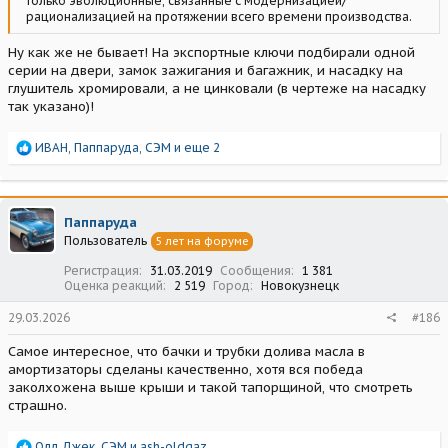
только эволюционные, связанные с модернизацией/
рационализацией на протяжении всего времени производства.
Ну как же не бывает! На экспортные ключи подбирали одной
серии на двери, замок зажигания и багажник, и насадку на
глушитель хромировали, а не цинковали (в чертеже на насадку
так указано)!
Р
ИВАН
,
Паппаруда
,
СЭМ
и еще 2
е
а
к
ц
Паппаруда
и
Пользователь
5 лет на форуме
и
:
Регистрация
31.03.2019
Сообщения
1 381
Оценка реакций
2 519
Город
Новокузнецк
29.03.2026
#186
Самое интересное, что бачки и трубки долива масла в
амортизаторы сделаны качественно, хотя вся победа
заколхожена выше крыши и такой тапорщиной, что смотреть
страшно.
Р
Олд Джек
,
СЭМ
и
ash-oldgaz