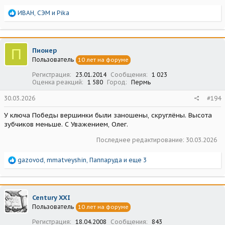
Р
ИВАН
,
СЭМ
и
Pika
е
а
к
ц
П
Пионер
и
Пользователь
10 лет на форуме
и
:
Регистрация
23.01.2014
Сообщения
1 023
Оценка реакций
1 580
Город
Пермь
30.03.2026
#194
У ключа Победы вершинки были заношены, скруглёны. Высота
зубчиков меньше. С Уважением, Олег.
Последнее редактирование:
30.03.2026
Р
gazovod
,
mmatveyshin
,
Паппаруда
и еще 3
е
а
к
ц
Century XXI
и
Пользователь
10 лет на форуме
и
:
Регистрация
18.04.2008
Сообщения
843