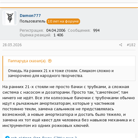
Damon777
Пользователь
10 лет на форуме
Регистрация
04.04.2006
Сообщения
994
Оценка реакций
1 406
28.03.2026
#182
Паппаруда сказал(а):
Отнюдь. На ранних 21 х я тоже стояли. Слишком сложно и
заморочено для народного творчества.
На ранних 21-х стояли не просто бачки с трубками, а сложная
система с насосом и дозаторами. Просто так, "самотёком", там
ничего не идёт. Все эти колхозные бачочки с трубочками обычно
идут к рычажным амортизаторам, которые у частников
постоянно текли, замена сальников не представлялась
возможной, а новые амортизатора и достать было тяжело, и
замена их тот ещё квест для человека без навыков механика и с
инструментом из одних рожковых ключей.
Р