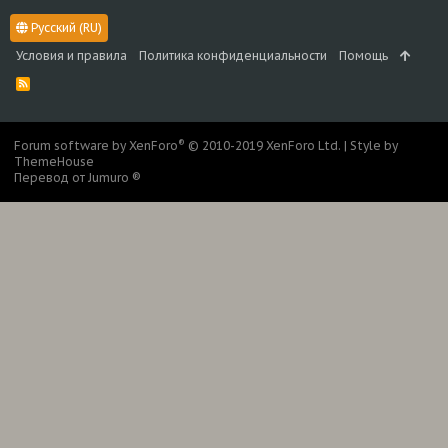
Русский (RU)
Условия и правила
Политика конфиденциальности
Помощь
R
S
S
®
Forum software by XenForo
© 2010-2019 XenForo Ltd.
|
Style by
ThemeHouse
Перевод от Jumuro ®