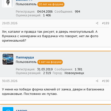
и
Пользователь
10 лет на форуме
и
:
Регистрация
04.04.2006
Сообщения
994
Оценка реакций
1 406
29.03.2026
#189
Хм, каталог и правда так рисует, в дверь многоугольный. А
бумажка с номерами из бардачка что говорит, нет ли фото
оригинальной?
Паппаруда
Пользователь
5 лет на форуме
Регистрация
31.03.2019
Сообщения
1 381
Оценка реакций
2 519
Город
Новокузнецк
30.03.2026
#190
У меня на победе форма ключей от замка, двери и багажника
одинаковые. Постоянно их путаю.
салгир