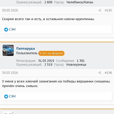
Оценка реакций
2 609
Город
Челябинск/Hanau
30.03.2026
#195
Скорее всего так и есть, в остальном ключи идентичны.
Р
СЭМ
е
а
к
ц
Паппаруда
и
Пользователь
5 лет на форуме
и
:
Регистрация
31.03.2019
Сообщения
1 381
Оценка реакций
2 519
Город
Новокузнецк
30.03.2026
#196
У меня у всех ключей зажигания на победы вершинки сношены,
причём очень сильно.
Р
СЭМ
е
а
к
ц