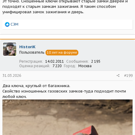
Эт точно. Сношенные ключи открывают старые замки дверей и
подходят к старым замкам зажигания. Я таким способом
унифицировал замок зажигания и дверь.
Р
СЭМ
е
а
к
ц
HistoriK
и
Пользователь
10 лет на форуме
и
:
Регистрация
14.02.2011
Сообщения
2 195
Оценка реакций
7 220
Город
Москва
31.03.2026
#199
Два ключа, круглый от багажника.
Свойство изношенных газовских замков-туда подходит почти
любой ключ.