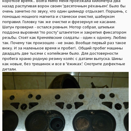
короткое время... Волга мимо меня проезжала километра два
назад распугивая ворон своим "десяточным рёханьем". Было бы
очень заметно по звуку, что один цилиндр отдыхает. Поршень, с
помощью мощного магнита и стамески очистил, шаберком
поправил. Головку так же очистил и фрезернул не касание.
Шатун проверил - остался ровным. Мотор собрал, шпильки
поддона выровнял "по росту" штангетом и закрепил фиксатором
резьбы. Стоят как Кремлёвские солдаты - один к одному. Люблю
так. Почему так произошло - не знаю. Вообще первый раз такое
вижу. И за маленькое время и пробег!.. Общий пробег машины
двадцать две тысячи с копейками было. Для достоверности
пробега храню родную резину колёс с датами выпуска. Шины
как новые, без трещинок и все в "ёжиках". Смотрите дефектные
детали.