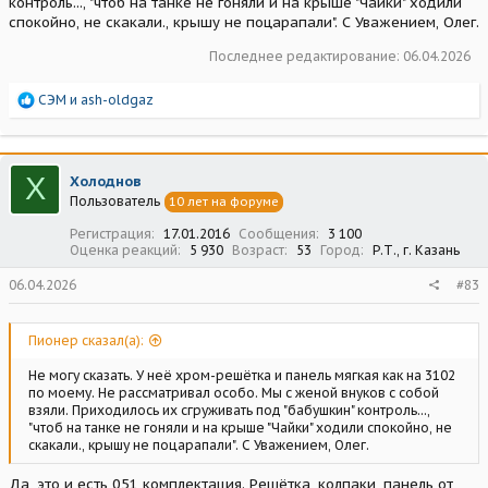
контроль..., "чтоб на танке не гоняли и на крыше "Чайки" ходили
спокойно, не скакали., крышу не поцарапали". С Уважением, Олег.
Последнее редактирование:
06.04.2026
Р
СЭМ
и
ash-oldgaz
е
а
к
ц
Х
Холоднов
и
Пользователь
10 лет на форуме
и
:
Регистрация
17.01.2016
Сообщения
3 100
Оценка реакций
5 930
Возраст
53
Город
Р.Т., г. Казань
06.04.2026
#83
Пионер сказал(а):
Не могу сказать. У неё хром-решётка и панель мягкая как на 3102
по моему. Не рассматривал особо. Мы с женой внуков с собой
взяли. Приходилось их сгруживать под "бабушкин" контроль...,
"чтоб на танке не гоняли и на крыше "Чайки" ходили спокойно, не
скакали., крышу не поцарапали". С Уважением, Олег.
Да, это и есть 051 комплектация. Решётка, колпаки, панель от