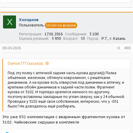
е
а
к
ц
Х
Холоднов
и
Пользователь
10 лет на форуме
и
:
Регистрация
17.01.2016
Сообщения
3 100
Оценка реакций
5 930
Возраст
53
Город
Р.Т., г. Казань
06.04.2026
#88
Damon777 сказал(а):
Под эту полку с аптечкой задняя часть кузова другая))) Полка
объёмная, железная, обтянута ковролином, с решётками
динамиков. А на кузове есть отверстия под динамики и аптечку, и
крепежи обойм динамиков и задней части полки. Фрагмент
кузова от 3102. И торпедо крепится немного по-другому,
поэтому вставлены закладные по углам сверху, как у 24 обычной.
Проводка у 3102 ещё своя собственная, интересно, что у -051
было? Не доводилось ещё разбирать.
Это уже 052 комплектация с вваренным фрагментом кузова от
3102. Чайковские сидушки в комплекте