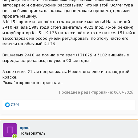
автосервис и однокурсник рассказывал, что на этой "Волге" туда
нельзя было приехать - кавказцы не давали прохода, просили
продать машину.
А К-151 вроде и так шёл на гражданские машины! На папиной
2410 начала 1988 года стоит двигатель 4021 (под 76-ой бензин)
и карбюратор К-151. К-126 на такси шёл, и то не на все. 151-ый в
таксопарках не особо умели регулировать, по этому часто его
меняли на обычный К-126.
Вишнёвых 2410 не помню в то время! 31029 и 3102 вишнёвые
изредка встречались, но уже в 90-ые годы!
А мне синяя 21-ая понравилась. Может она ещё и в заводской
краске.
"Эмка" откровенно страшная...
Последнее редактирование:
06.04.2026
Р
СЭМ
е
а
к
ц
П
прон
и
Пользователь
и