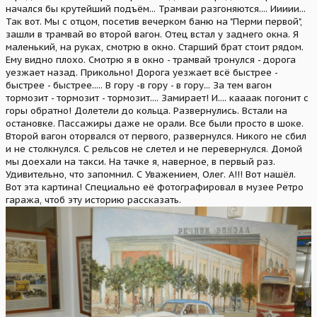
начался бы крутейший подъём... Трамваи разгоняются.... Иииии...
Так вот. Мы с отцом, посетив вечерком баню на "Перми первой",
зашли в трамвай во второй вагон. Отец встал у заднего окна. Я
маленький, на руках, смотрю в окно. Старший брат стоит рядом.
Ему видно плохо. Смотрю я в окно - трамвай тронулся - дорога
уезжает назад. Прикольно! Дорога уезжает всё быстрее -
быстрее - быстрее..... В гору -в гору - в гору... За тем вагон
тормозит - тормозит - тормозит.... Замирает! И.... каааак погонит с
горы обратно! Долетели до кольца. Развернулись. Встали на
остановке. Пассажиры даже не орали. Все были просто в шоке.
Второй вагон оторвался от первого, развернулся. Никого не сбил
и не столкнулся. С рельсов не слетел и не перевернулся. Домой
мы доехали на такси. На тачке я, наверное, в первый раз.
Удивительно, что запомнил. С Уважением, Олег. А!!! Вот нашёл.
Вот эта картина! Специально её фотографировал в музее Ретро
гаража, чтоб эту историю рассказать.