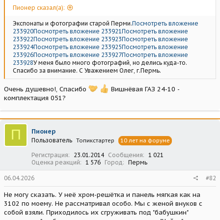
Пионер сказал(а):
Экспонаты и фотографии старой Перми.
Посмотреть вложение
233920
Посмотреть вложение 233921
Посмотреть вложение
233922
Посмотреть вложение 233923
Посмотреть вложение
233924
Посмотреть вложение 233925
Посмотреть вложение
233926
Посмотреть вложение 233927
Посмотреть вложение
233928
У меня было много фотографий, но делись куда-то.
Спасибо за внимание. С Уважением Олег, г.Пермь.
Очень душевно!, Спасибо
Вишнёвая ГАЗ 24-10 -
комплектация 051?
П
Пионер
Пользователь
Топикстартер
10 лет на форуме
Регистрация
23.01.2014
Сообщения
1 021
Оценка реакций
1 576
Город
Пермь
06.04.2026
#82
Не могу сказать. У неё хром-решётка и панель мягкая как на
3102 по моему. Не рассматривал особо. Мы с женой внуков с
собой взяли. Приходилось их сгруживать под "бабушкин"