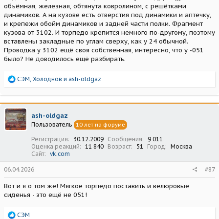
объёмная, железная, обтянута ковролином, с решётками
динамиков. А на кузове есть отверстия под динамики и аптечку,
и крепежи обойм динамиков и задней части полки. Фрагмент
кузова от 3102. И торпедо крепится немного по-другому, поэтому
вставлены закладные по углам сверху, как у 24 обычной.
Проводка у 3102 ещё своя собственная, интересно, что у -051
было? Не доводилось ещё разбирать.
Р
СЭМ
,
Холоднов
и
ash-oldgaz
е
а
к
ц
ash-oldgaz
и
Пользователь
10 лет на форуме
и
:
Регистрация
30.12.2009
Сообщения
9 011
Оценка реакций
11 840
Возраст
51
Город
Москва
Сайт
vk.com
06.04.2026
#87
Вот и я о том же! Мягкое торпедо поставить и велюровые
сиденья - это ещё не 051!
Р
СЭМ