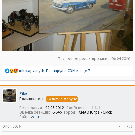
Последнее редактирование:
06.04.2026
Р
nikolajivanych
,
Паппаруда
,
СЭМ
и еще 7
е
а
к
ц
Pika
и
Пользователь
10 лет на форуме
и
:
Регистрация
02.03.2012
Сообщения
4 414
Оценка реакций
6 646
Город
ХМАО Югра - Омск
Сайт
vk.ru
07.04.2026
#93