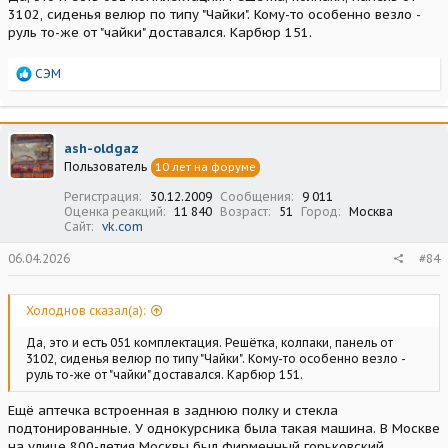
3102, сиденья велюр по типу "Чайки". Кому-то особенно везло -
руль то-же от "чайки" доставался. Карбюр 151.
Р
СЭМ
е
а
к
ц
ash-oldgaz
и
Пользователь
10 лет на форуме
и
:
Регистрация
30.12.2009
Сообщения
9 011
Оценка реакций
11 840
Возраст
51
Город
Москва
Сайт
vk.com
06.04.2026
#84
Холоднов сказал(а):
Да, это и есть 051 комплектация. Решётка, колпаки, панель от
3102, сиденья велюр по типу "Чайки". Кому-то особенно везло -
руль то-же от "чайки" доставался. Карбюр 151.
Ещё аптечка встроенная в заднюю полку и стекла
подтонированные. У однокурсника была такая машина. В Москве
на улице 800-летия Москвы был фирменный горьковский