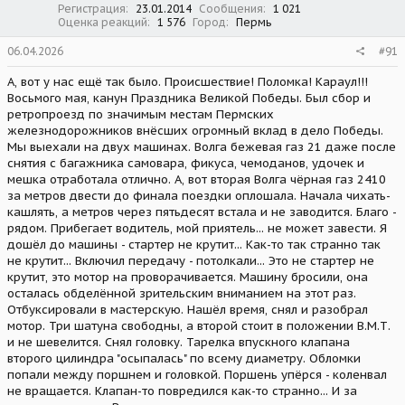
Регистрация
23.01.2014
Сообщения
1 021
Оценка реакций
1 576
Город
Пермь
06.04.2026
#91
А, вот у нас ещё так было. Происшествие! Поломка! Караул!!!
Восьмого мая, канун Праздника Великой Победы. Был сбор и
ретропроезд по значимым местам Пермских
железнодорожников внёсших огромный вклад в дело Победы.
Мы выехали на двух машинах. Волга бежевая газ 21 даже после
снятия с багажника самовара, фикуса, чемоданов, удочек и
мешка отработала отлично. А, вот вторая Волга чёрная газ 2410
за метров двести до финала поездки оплошала. Начала чихать-
кашлять, а метров через пятьдесят встала и не заводится. Благо -
рядом. Прибегает водитель, мой приятель... не может завести. Я
дошёл до машины - стартер не крутит... Как-то так странно так
не крутит... Включил передачу - потолкали... Это не стартер не
крутит, это мотор на проворачивается. Машину бросили, она
осталась обделённой зрительским вниманием на этот раз.
Отбуксировали в мастерскую. Нашёл время, снял и разобрал
мотор. Три шатуна свободны, а второй стоит в положении В.М.Т.
и не шевелится. Снял головку. Тарелка впускного клапана
второго цилиндра "осыпалась" по всему диаметру. Обломки
попали между поршнем и головкой. Поршень упёрся - коленвал
не вращается. Клапан-то повредился как-то странно... И за