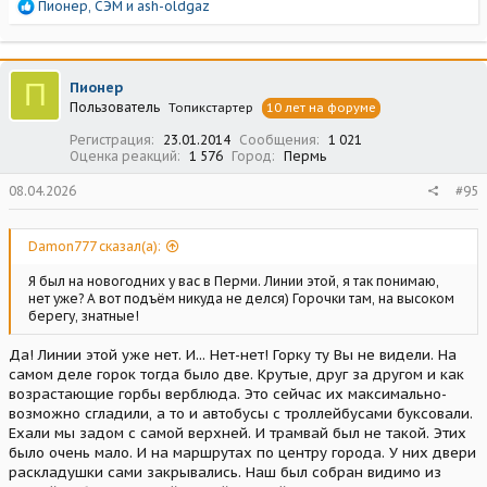
Р
Пионер
,
СЭМ
и
ash-oldgaz
е
а
к
ц
П
Пионер
и
Пользователь
Топикстартер
10 лет на форуме
и
:
Регистрация
23.01.2014
Сообщения
1 021
Оценка реакций
1 576
Город
Пермь
08.04.2026
#95
Damon777 сказал(а):
Я был на новогодних у вас в Перми. Линии этой, я так понимаю,
нет уже? А вот подъём никуда не делся) Горочки там, на высоком
берегу, знатные!
Да! Линии этой уже нет. И... Нет-нет! Горку ту Вы не видели. На
самом деле горок тогда было две. Крутые, друг за другом и как
возрастающие горбы верблюда. Это сейчас их максимально-
возможно сгладили, а то и автобусы с троллейбусами буксовали.
Ехали мы задом с самой верхней. И трамвай был не такой. Этих
было очень мало. И на маршрутах по центру города. У них двери
раскладушки сами закрывались. Наш был собран видимо из