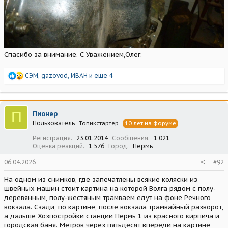
Спасибо за внимание. С Уважением,Олег.
Р
СЭМ
,
gazovod
,
ИВАН
и еще 4
е
а
к
ц
П
Пионер
и
Пользователь
Топикстартер
10 лет на форуме
и
:
Регистрация
23.01.2014
Сообщения
1 021
Оценка реакций
1 576
Город
Пермь
06.04.2026
#92
На одном из снимков, где запечатлены всякие коляски из
швейных машин стоит картина на которой Волга рядом с полу-
деревянным, полу-жестяным трамваем едут на фоне Речного
вокзала. Сзади, по картине, после вокзала трамвайный разворот,
а дальше Хозпостройки станции Пермь 1 из красного кирпича и
городская баня. Метров через пятьдесят впереди на картине