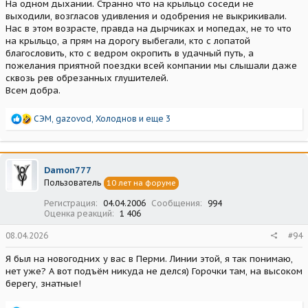
На одном дыхании. Странно что на крыльцо соседи не
выходили, возгласов удивления и одобрения не выкрикивали.
Нас в этом возрасте, правда на дырчиках и мопедах, не то что
на крыльцо, а прям на дорогу выбегали, кто с лопатой
благословить, кто с ведром окропить в удачный путь, а
пожелания приятной поездки всей компании мы слышали даже
сквозь рев обрезанных глушителей.
Всем добра.
Р
СЭМ
,
gazovod
,
Холоднов
и еще 3
е
а
к
ц
Damon777
и
Пользователь
10 лет на форуме
и
:
Регистрация
04.04.2006
Сообщения
994
Оценка реакций
1 406
08.04.2026
#94
Я был на новогодних у вас в Перми. Линии этой, я так понимаю,
нет уже? А вот подъём никуда не делся) Горочки там, на высоком
берегу, знатные!