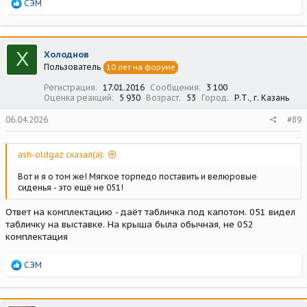
Р
СЭМ
е
а
к
ц
Х
Холоднов
и
Пользователь
10 лет на форуме
и
:
Регистрация
17.01.2016
Сообщения
3 100
Оценка реакций
5 930
Возраст
53
Город
Р.Т., г. Казань
06.04.2026
#89
ash-oldgaz сказал(а):
Вот и я о том же! Мягкое торпедо поставить и велюровые
сиденья - это ещё не 051!
Ответ на комплектацию - даёт табличка под капотом. 051 видел
табличку на выставке. На крыша была обычная, не 052
комплектация
Р
СЭМ
е
а
к