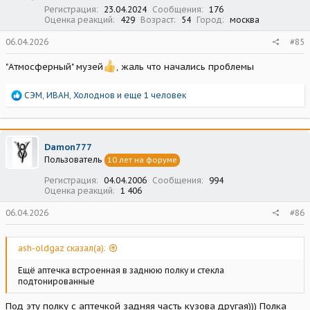
:
Регистрация
23.04.2024
Сообщения
176
Оценка реакций
429
Возраст
54
Город
москва
06.04.2026
#85
"Атмосферный" музей
, жаль что начались проблемы
Р
СЭМ
,
ИВАН
,
Холоднов
и еще 1 человек
е
а
к
ц
Damon777
и
Пользователь
10 лет на форуме
и
:
Регистрация
04.04.2006
Сообщения
994
Оценка реакций
1 406
06.04.2026
#86
ash-oldgaz сказал(а):
Ещё аптечка встроенная в заднюю полку и стекла
подтонированные
Под эту полку с аптечкой задняя часть кузова другая))) Полка