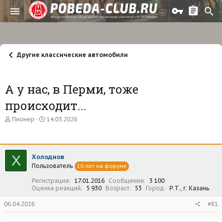
Другие классические автомобили
А у нас, в Перми, тоже
происходит...
А
Д
Пионер
14.03.2026
в
а
т
т
о
а
р
н
Х
Холоднов
т
а
Пользователь
е
ч
10 лет на форуме
м
а
Регистрация
17.01.2016
Сообщения
3 100
ы
л
Оценка реакций
5 930
Возраст
53
Город
Р.Т., г. Казань
а
06.04.2026
#81