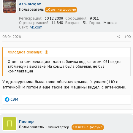
ц
ash-oldgaz
и
Пользователь
10 лет на форуме
и
:
Регистрация
30.12.2009
Сообщения
9 011
Оценка реакций
11 840
Возраст
51
Город
Москва
Сайт
vk.com
06.04.2026
#90
Холоднов сказал(а):
Ответ на комплектацию - даёт табличка под капотом. 051 видел
табличку на выставке. На крыша была обычная, не 052
комплектация
У однокурсника была тоже обычная крыша, "с ушами", НО с
аптечкой! И потом я ещё такие же машины видел, с аптечками.
Р
СЭМ
е
а
к
ц
П
Пионер
и
Пользователь
Топикстартер
10 лет на форуме
и
: