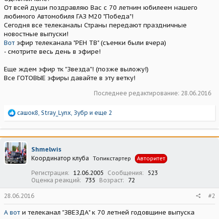
От всей души поздравляю Вас с 70 летним юбилеем нашего
любимого Автомобиля ГАЗ М20 "Победа"!
Сегодня все телеканалы Страны передают праздничные
новостные выпуски!
Вот
эфир телеканала "РЕН ТВ" (съемки были вчера)
- смотрите весь день в эфире!
Еще ждем эфир тк "Звезда"! (позже выложу!)
Все ГОТОВЫЕ эфиры давайте в эту ветку!
Последнее редактирование:
28.06.2016
Р
сашок8
,
Stray_Lynx
,
Зубр
и еще 2
е
а
к
ц
Shmelwis
и
Координатор клуба
Топикстартер
Авторитет
и
:
Регистрация
12.06.2005
Сообщения
523
Оценка реакций
735
Возраст
72
28.06.2016
#2
А вот
и телеканал "ЗВЕЗДА" к 70 летней годовщине выпуска