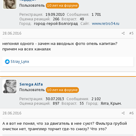
и
Пользователь
10 лет на форуме
и
:
Регистрация
19.09.2010
Сообщения
1 701
Оценка реакций
266
Возраст
49
Город
город-герой Волгоград
Сайт
www.retro34.ru
28.06.2016
#5
непонял одного - зачем на вводных фото опель капитан?
причем на всех каналах
Р
Stray_Lynx
е
а
к
ц
Serega Alfa
и
Пользователь
10 лет на форуме
и
:
Регистрация
30.07.2013
Сообщения
2 102
Оценка реакций
897
Возраст
55
Город
Ялта, Крым.
28.06.2016
#6
А я вот не понял, что за двигатель в нее суют? Фильтра грубой
очистки нет, трамплер торчит где-то снизу? Что это?