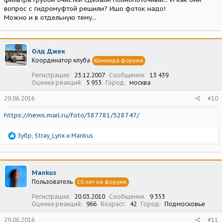
вопрос с гидромуфтой решили? Ишо фоток надо!
Можно и в отдельную тему...
Олд Джек
Координатор клуба
Команда форума
Регистрация
23.12.2007
Сообщения
13 439
Оценка реакций
5 953
Город
москва
29.06.2016
#10
https://news.mail.ru/foto/387781/528747/
Р
Зубр
,
Stray_Lynx
и
Mankus
е
а
к
ц
Mankus
и
Пользователь
10 лет на форуме
и
:
Регистрация
20.03.2010
Сообщения
9 353
Оценка реакций
966
Возраст
42
Город
Подмосковье
29.06.2016
#11