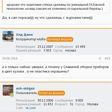
здорово что окантовки стёкол сделаны по уникальной ГАЗовской
технологии, на вид совсем не отличимо от карельской берёзы )
Да, я сам поржал))) ну что сделаешь с журналистами)))
Олд Джек
Координатор клуба
Команда форума
Регистрация
23.12.2007
Сообщения
13 439
Оценка реакций
5 953
Город
москва
29.06.2016
#19
а я только сейчас увидел, а почему у Славиной ободки приборов
в цвет кузова , а не пластика окрашены?
ash-oldgaz
Пользователь
10 лет на форуме
Регистрация
30.12.2009
Сообщения
9 005
Оценка реакций
11 832
Возраст
51
Город
Москва
Сайт
vk.com