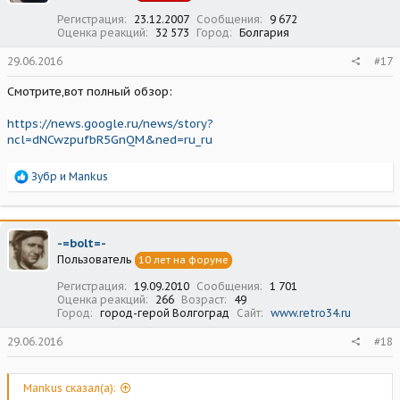
Регистрация
23.12.2007
Сообщения
9 672
Оценка реакций
32 573
Город
Болгария
29.06.2016
#17
Смотрите,вот полный обзор:
https://news.google.ru/news/story?
ncl=dNCwzpufbR5GnQM&ned=ru_ru
Р
Зубр
и
Mankus
е
а
к
ц
-=bolt=-
и
Пользователь
10 лет на форуме
и
:
Регистрация
19.09.2010
Сообщения
1 701
Оценка реакций
266
Возраст
49
Город
город-герой Волгоград
Сайт
www.retro34.ru
29.06.2016
#18
Mankus сказал(а):