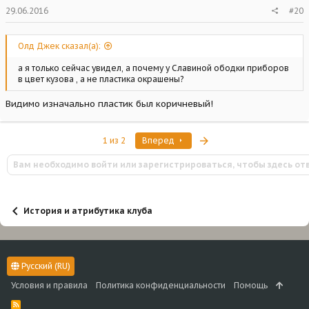
29.06.2016
#20
Олд Джек сказал(а):
а я только сейчас увидел, а почему у Славиной ободки приборов
в цвет кузова , а не пластика окрашены?
Видимо изначально пластик был коричневый!
Последняя
1 из 2
Вперед
Вам необходимо войти или зарегистрироваться, чтобы здесь от
История и атрибутика клуба
Русский (RU)
Условия и правила
Политика конфиденциальности
Помощь
R