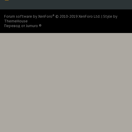
S
S
®
Forum software by XenForo
© 2010-2019 XenForo Ltd.
|
Style by
ThemeHouse
Перевод от Jumuro ®