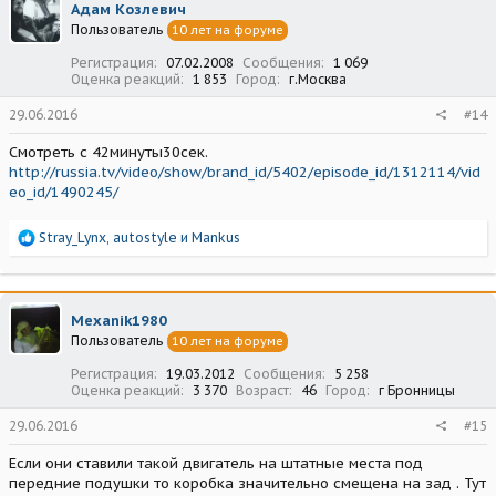
Адам Козлевич
Пользователь
10 лет на форуме
Регистрация
07.02.2008
Сообщения
1 069
Оценка реакций
1 853
Город
г.Москва
29.06.2016
#14
Смотреть с 42минуты30сек.
http://russia.tv/video/show/brand_id/5402/episode_id/1312114/vid
eo_id/1490245/
Р
Stray_Lynx
,
autostyle
и
Mankus
е
а
к
ц
Mexanik1980
и
Пользователь
10 лет на форуме
и
:
Регистрация
19.03.2012
Сообщения
5 258
Оценка реакций
3 370
Возраст
46
Город
г Бронницы
29.06.2016
#15
Если они ставили такой двигатель на штатные места под
передние подушки то коробка значительно смещена на зад . Тут