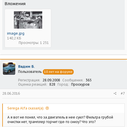
Вложения
image.jpg
140,2 КБ
Просмотры: 1 251
Вадим Б.
Пользователь
10 лет на форуме
Регистрация
28.09.2008
Сообщения
365
Оценка реакций
828
Город
Проскуров
28.06.2016
#7
Serega Alfa сказал(а):
А я вот не понял, что за двигатель в нее суют? Фильтра грубой
очистки нет, трамплер торчит где-то снизу? Что это?