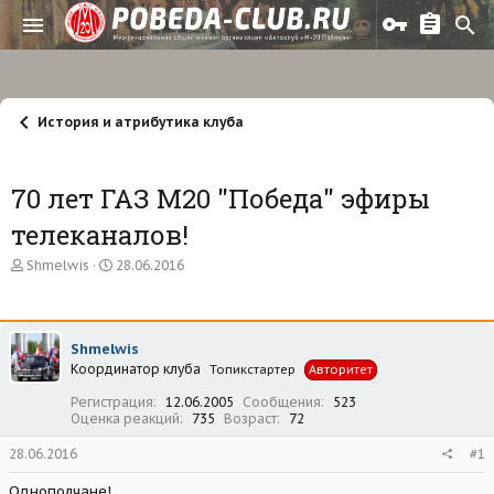
История и атрибутика клуба
70 лет ГАЗ М20 "Победа" эфиры
телеканалов!
А
Д
Shmelwis
28.06.2016
в
а
т
т
о
а
р
н
Shmelwis
т
а
Координатор клуба
е
ч
Топикстартер
Авторитет
м
а
Регистрация
12.06.2005
Сообщения
523
ы
л
Оценка реакций
735
Возраст
72
а
28.06.2016
#1
Однополчане!