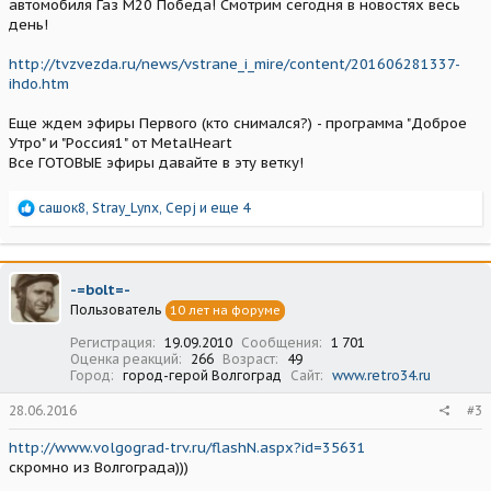
автомобиля Газ М20 Победа! Смотрим сегодня в новостях весь
день!
http://tvzvezda.ru/news/vstrane_i_mire/content/201606281337-
ihdo.htm
Еще ждем эфиры Первого (кто снимался?) - программа "Доброе
Утро" и "Россия1" от MetalHeart
Все ГОТОВЫЕ эфиры давайте в эту ветку!
Р
сашок8
,
Stray_Lynx
,
Серj
и еще 4
е
а
к
ц
-=bolt=-
и
Пользователь
10 лет на форуме
и
:
Регистрация
19.09.2010
Сообщения
1 701
Оценка реакций
266
Возраст
49
Город
город-герой Волгоград
Сайт
www.retro34.ru
28.06.2016
#3
http://www.volgograd-trv.ru/flashN.aspx?id=35631
скромно из Волгограда)))