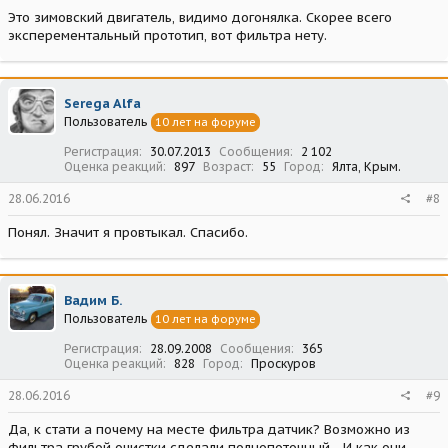
Это зимовский двигатель, видимо догонялка. Скорее всего
эксперементальный прототип, вот фильтра нету.
Serega Alfa
Пользователь
10 лет на форуме
Регистрация
30.07.2013
Сообщения
2 102
Оценка реакций
897
Возраст
55
Город
Ялта, Крым.
28.06.2016
#8
Понял. Значит я провтыкал. Спасибо.
Вадим Б.
Пользователь
10 лет на форуме
Регистрация
28.09.2008
Сообщения
365
Оценка реакций
828
Город
Проскуров
28.06.2016
#9
Да, к стати а почему на месте фильтра датчик? Возможно из
фильтра грубой очистки сделали полнопоточный... И как они