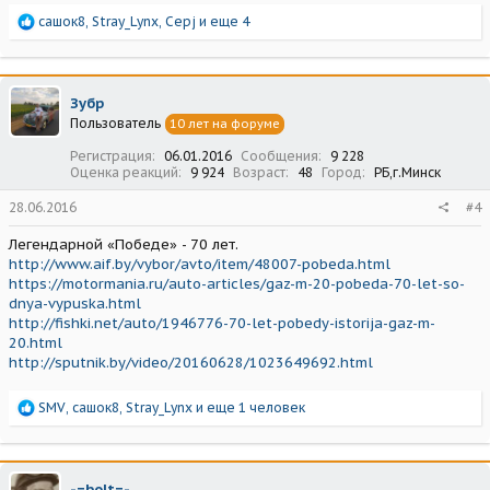
Р
сашок8
,
Stray_Lynx
,
Серj
и еще 4
е
а
к
ц
Зубр
и
Пользователь
10 лет на форуме
и
:
Регистрация
06.01.2016
Сообщения
9 228
Оценка реакций
9 924
Возраст
48
Город
РБ,г.Минск
28.06.2016
#4
Легендарной «Победе» - 70 лет.
http://www.aif.by/vybor/avto/item/48007-pobeda.html
https://motormania.ru/auto-articles/gaz-m-20-pobeda-70-let-so-
dnya-vypuska.html
http://fishki.net/auto/1946776-70-let-pobedy-istorija-gaz-m-
20.html
http://sputnik.by/video/20160628/1023649692.html
Р
SMV
,
сашок8
,
Stray_Lynx
и еще 1 человек
е
а
к
ц
-=bolt=-