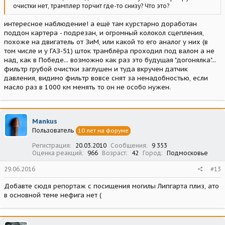
очистки нет, трамплер торчит где-то снизу? Что это?
интересное наблюдение! а ещё там курстарно доработан
поддон картера - подрезан, и огромный колокол сцепления,
похоже на двигатель от ЗиМ, или какой то его аналог у них (в
том числе и у ГАЗ-51) шток трамблёра проходил под валом а не
над, как в Победе... возможно как раз это будущая "догонялка"...
фильтр грубой очистки заглушен и туда вкручен датчик
давления, видимо фильтр вовсе снят за ненадобностью, если
масло раз в 1000 км менять то он не особо нужен.
Mankus
Пользователь
10 лет на форуме
Регистрация
20.03.2010
Сообщения
9 353
Оценка реакций
966
Возраст
42
Город
Подмосковье
29.06.2016
#13
Добавте сюдя репортаж с посищения могилы Липгарта плиз, ато
в основной теме нефига нет (