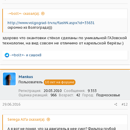
-=bolt=- сказал(а):
http://www.volgograd-trv.ru/flashN.aspx?id=35631
скромно из Волгограда)))
здорово что окантовки стёкол сделаны по уникальной ГАЗовской
технологии, на вид совсем не отличимо от карельской берёзы )
Р
-=bolt=-
и
сашок8
е
а
к
ц
Mankus
и
Пользователь
10 лет на форуме
и
:
Регистрация
20.03.2010
Сообщения
9 353
Оценка реакций
966
Возраст
42
Город
Подмосковье
29.06.2016
#12
Serega Alfa сказал(а):
А я вот не понял, что за двигатель в нее суют? Фильтра грубой