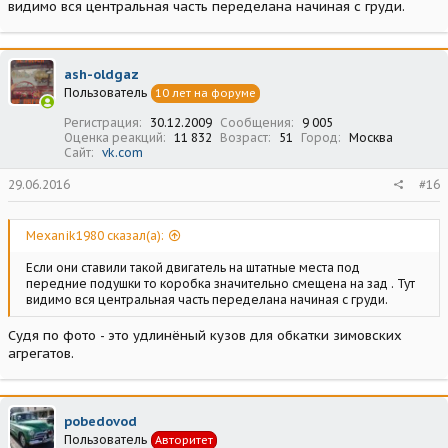
видимо вся центральная часть переделана начиная с груди.
ash-oldgaz
Пользователь
10 лет на форуме
Регистрация
30.12.2009
Сообщения
9 005
Оценка реакций
11 832
Возраст
51
Город
Москва
Сайт
vk.com
29.06.2016
#16
Mexanik1980 сказал(а):
Если они ставили такой двигатель на штатные места под
передние подушки то коробка значительно смещена на зад . Тут
видимо вся центральная часть переделана начиная с груди.
Судя по фото - это удлинёный кузов для обкатки зимовских
агрегатов.
pobedovod
Пользователь
Авторитет