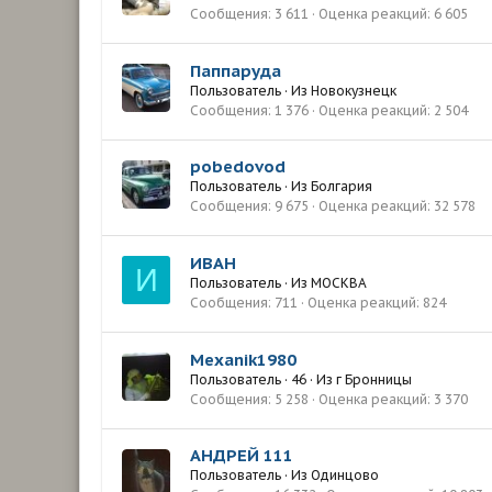
Сообщения
3 611
Оценка реакций
6 605
Паппаруда
Пользователь
·
Из
Новокузнецк
Сообщения
1 376
Оценка реакций
2 504
pobedovod
Пользователь
·
Из
Болгария
Сообщения
9 675
Оценка реакций
32 578
ИВАН
И
Пользователь
·
Из
МОСКВА
Сообщения
711
Оценка реакций
824
Mexanik1980
Пользователь
·
46
·
Из
г Бронницы
Сообщения
5 258
Оценка реакций
3 370
АНДРЕЙ 111
Пользователь
·
Из
Одинцово