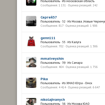
Пользователь
·
Из
московская область
Сообщения
1 151
Оценка реакций
242
Сергей37
Пользователь
·
52
·
Из
Москва ,Новые Черему
Сообщения
817
Оценка реакций
1 906
genn111
Пользователь
·
55
·
Из
Калуга
Сообщения
702
Оценка реакций
1 386
mmatveyshin
Пользователь
·
39
·
Из
Самара
Сообщения
464
Оценка реакций
1 756
Pika
Пользователь
·
Из
ХМАО Югра - Омск
Сообщения
4 414
Оценка реакций
6 647
nikolajivanych
Пользователь
·
56
·
Из
Москва ЮАО