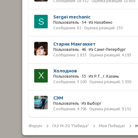
Сообщения
16 332
Оценка реакций
10 803
Sergei mechanic
S
Пользователь
·
54
·
Из
Нахабино
Сообщения
82
Оценка реакций
255
Старик Макгаккет
Пользователь
·
46
·
Из
Санкт-Петербург
Сообщения
1 835
Оценка реакций
4 193
Холоднов
Х
Пользователь
·
53
·
Из
Р.Т., г. Казань
Сообщения
3 100
Оценка реакций
5 930
СЭМ
Пользователь
·
Из
Выборг
Сообщения
4 796
Оценка реакций
9 151
Форум
ГАЗ М-20 "Победа"
Моя Победа!
М