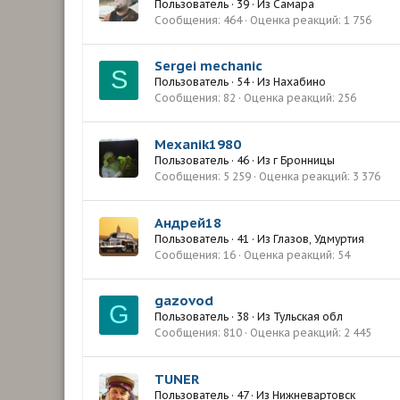
Пользователь
·
39
·
Из
Самара
Сообщения
464
Оценка реакций
1 756
Sergei mechanic
S
Пользователь
·
54
·
Из
Нахабино
Сообщения
82
Оценка реакций
256
Mexanik1980
Пользователь
·
46
·
Из
г Бронницы
Сообщения
5 259
Оценка реакций
3 376
Андрей18
Пользователь
·
41
·
Из
Глазов, Удмуртия
Сообщения
16
Оценка реакций
54
gazovod
G
Пользователь
·
38
·
Из
Тульская обл
Сообщения
810
Оценка реакций
2 445
TUNER
Пользователь
·
47
·
Из
Нижневартовск