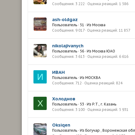
Сообщения
3 222
Оценка реакций
1 586
ash-oldgaz
Пользователь
·
51
·
Из
Москва
Сообщения
9 017
Оценка реакций
11 857
nikolajivanych
Пользователь
·
56
·
Из
Москва ЮАО
Сообщения
3 613
Оценка реакций
6 616
ИВАН
И
Пользователь
·
Из
МОСКВА
Сообщения
712
Оценка реакций
824
Холоднов
Х
Пользователь
·
53
·
Из
Р.Т., г. Казань
Сообщения
3 100
Оценка реакций
5 931
Oksiqen
Пользователь
·
Из
Богучар , Воронежская обл