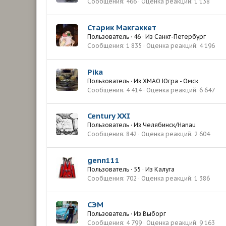
Сообщения
466
Оценка реакций
1 138
Старик Макгаккет
Пользователь
·
46
·
Из
Санкт-Петербург
Сообщения
1 835
Оценка реакций
4 196
Pika
Пользователь
·
Из
ХМАО Югра - Омск
Сообщения
4 414
Оценка реакций
6 647
Century XXI
Пользователь
·
Из
Челябинск/Hanau
Сообщения
842
Оценка реакций
2 604
genn111
Пользователь
·
55
·
Из
Калуга
Сообщения
702
Оценка реакций
1 386
СЭМ
Пользователь
·
Из
Выборг
Сообщения
4 799
Оценка реакций
9 163