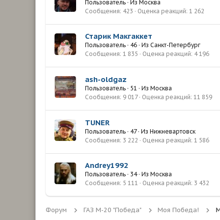
Пользователь
·
Из
Москва
Сообщения
423
Оценка реакций
1 262
Старик Макгаккет
Пользователь
·
46
·
Из
Санкт-Петербург
Сообщения
1 835
Оценка реакций
4 196
ash-oldgaz
Пользователь
·
51
·
Из
Москва
Сообщения
9 017
Оценка реакций
11 859
TUNER
Пользователь
·
47
·
Из
Нижневартовск
Сообщения
3 222
Оценка реакций
1 586
Andrey1992
Пользователь
·
34
·
Из
Москва
Сообщения
5 111
Оценка реакций
3 432
Форум
ГАЗ М-20 "Победа"
Моя Победа!
М