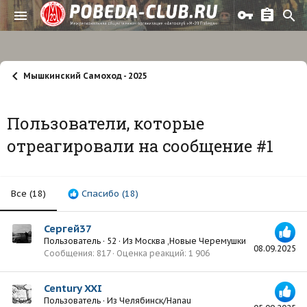
Мышкинский Самоход - 2025
Пользователи, которые
отреагировали на сообщение #1
Все
(18)
Спасибо
(18)
Сергей37
Пользователь
·
52
·
Из
Москва ,Новые Черемушки
08.09.2025
Сообщения
817
Оценка реакций
1 906
Century XXI
Пользователь
·
Из
Челябинск/Hanau