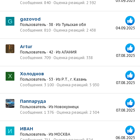
05.09.2025
Сообщения
840
Оценка реакций
2 592
gazovod
G
Пользователь
·
38
·
Из
Тульская обл
04.09.2025
Сообщения
810
Оценка реакций
2 438
Artur
Пользователь
·
42
·
Из
АЛАНИЯ
07.08.2025
Сообщения
709
Оценка реакций
338
Холоднов
Х
Пользователь
·
53
·
Из
Р.Т., г. Казань
07.08.2025
Сообщения
3 100
Оценка реакций
5 930
Паппаруда
Пользователь
·
Из
Новокузнецк
07.08.2025
Сообщения
1 376
Оценка реакций
2 504
ИВАН
И
Пользователь
·
Из
МОСКВА
06.08.2025
Сообщения
711
Оценка реакций
824