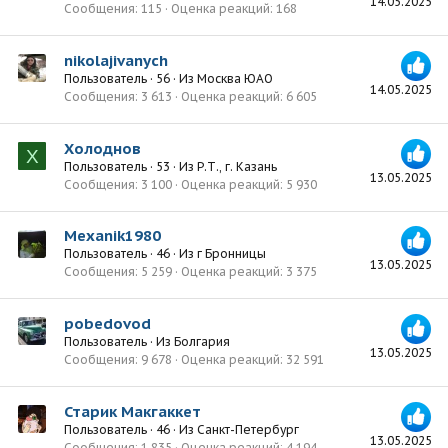
14.05.2025
Сообщения
115
Оценка реакций
168
nikolajivanych
Пользователь
·
56
·
Из
Москва ЮАО
14.05.2025
Сообщения
3 613
Оценка реакций
6 605
Холоднов
Х
Пользователь
·
53
·
Из
Р.Т., г. Казань
13.05.2025
Сообщения
3 100
Оценка реакций
5 930
Mexanik1980
Пользователь
·
46
·
Из
г Бронницы
13.05.2025
Сообщения
5 259
Оценка реакций
3 375
pobedovod
Пользователь
·
Из
Болгария
13.05.2025
Сообщения
9 678
Оценка реакций
32 591
Старик Макгаккет
Пользователь
·
46
·
Из
Санкт-Петербург
13.05.2025
Сообщения
1 835
Оценка реакций
4 194