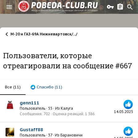
М-20 и ГАЗ-69А Нижневартовск/.../
Пользователи, которые
отреагировали на сообщение #667
Все
(11)
Спасибо
(11)
genn111
Пользователь
·
55
·
Из
Калуга
14.05.2025
Сообщения
702
Оценка реакций
1 386
Gustaff88
Пользователь
·
37
·
Из
Барановичи