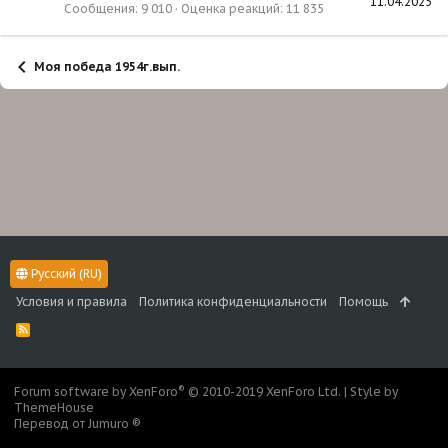
11.04.2025
Сообщения
9 010
Оценка реакций
11 835
Моя победа 1954г.вып.
Русский (RU)
Условия и правила
Политика конфиденциальности
Помощь
R
S
S
®
Forum software by XenForo
© 2010-2019 XenForo Ltd.
|
Style by
ThemeHouse
Перевод от Jumuro ®