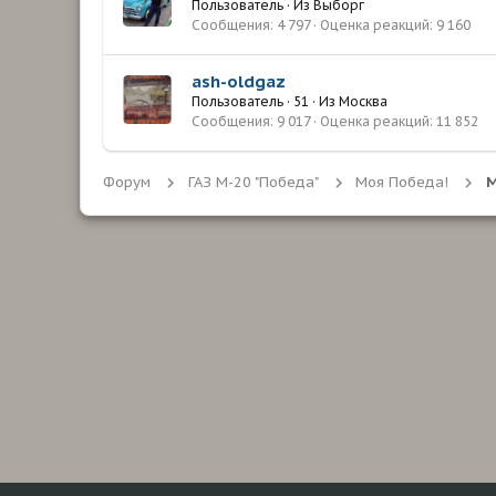
Пользователь
·
Из
Выборг
Сообщения
4 797
Оценка реакций
9 160
ash-oldgaz
Пользователь
·
51
·
Из
Москва
Сообщения
9 017
Оценка реакций
11 852
Форум
ГАЗ М-20 "Победа"
Моя Победа!
М