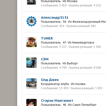
Пользователь
·
Из
Москва
Сообщения
3 419
Оценка реакций
4 210
Александр3151
Пользователь
·
36
·
Из
Железнодорожный Мос
Сообщения
424
Оценка реакций
881
TUNER
Пользователь
·
47
·
Из
Нижневартовск
Сообщения
3 222
Оценка реакций
1 586
СЭМ
Пользователь
·
Из
Выборг
Сообщения
4 799
Оценка реакций
9 166
Олд Джек
Координатор клуба
·
Из
москва
Сообщения
13 439
Оценка реакций
5 953
Старик Макгаккет
Пользователь
·
46
·
Из
Санкт-Петербург