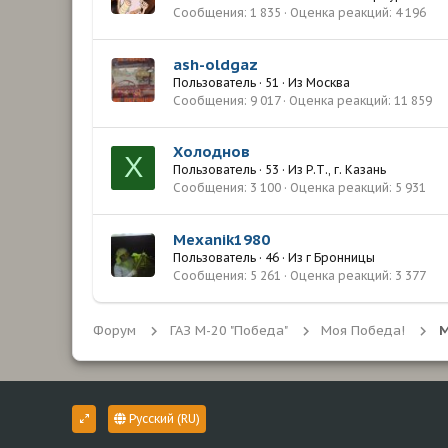
Сообщения
1 835
Оценка реакций
4 196
ash-oldgaz
Пользователь
·
51
·
Из
Москва
Сообщения
9 017
Оценка реакций
11 859
Холоднов
Х
Пользователь
·
53
·
Из
Р.Т., г. Казань
Сообщения
3 100
Оценка реакций
5 931
Mexanik1980
Пользователь
·
46
·
Из
г Бронницы
Сообщения
5 261
Оценка реакций
3 377
Форум
ГАЗ М-20 "Победа"
Моя Победа!
М
Русский (RU)