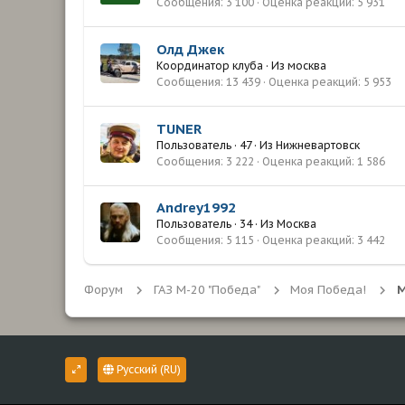
Сообщения
3 100
Оценка реакций
5 931
Олд Джек
Координатор клуба
·
Из
москва
Сообщения
13 439
Оценка реакций
5 953
TUNER
Пользователь
·
47
·
Из
Нижневартовск
Сообщения
3 222
Оценка реакций
1 586
Andrey1992
Пользователь
·
34
·
Из
Москва
Сообщения
5 115
Оценка реакций
3 442
Форум
ГАЗ М-20 "Победа"
Моя Победа!
М
Русский (RU)