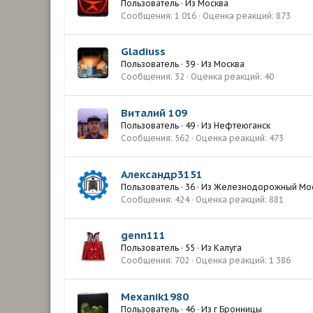
Пользователь
·
Из
Москва
Сообщения
1 016
Оценка реакций
873
Gladiuss
Пользователь
·
39
·
Из
Москва
Сообщения
32
Оценка реакций
40
Виталий 109
Пользователь
·
49
·
Из
Нефтеюганск
Сообщения
562
Оценка реакций
473
Александр3151
Пользователь
·
36
·
Из
Железнодорожный Мос
Сообщения
424
Оценка реакций
881
genn111
Пользователь
·
55
·
Из
Калуга
Сообщения
702
Оценка реакций
1 386
Mexanik1980
Пользователь
·
46
·
Из
г Бронницы