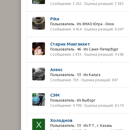
Сообщения
5 262
Оценка реакций
3 385
Pika
Пользователь
·
Из
ХМАО Югра - Омск
Сообщения
4 414
Оценка реакций
6 647
Старик Макгаккет
Пользователь
·
46
·
Из
Санкт-Петербург
Сообщения
1 835
Оценка реакций
4 196
Алекс
Пользователь
·
53
·
Из
Калуга
Сообщения
705
Оценка реакций
947
СЭМ
Пользователь
·
Из
Выборг
Сообщения
4 799
Оценка реакций
9 174
Холоднов
Х
Пользователь
·
53
·
Из
Р.Т., г. Казань