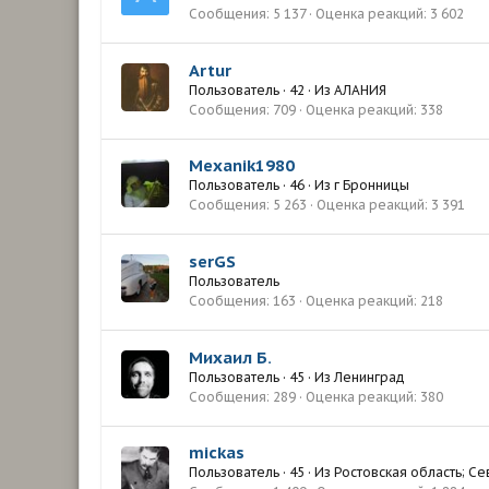
Сообщения
5 137
Оценка реакций
3 602
Artur
Пользователь
·
42
·
Из
АЛАНИЯ
Сообщения
709
Оценка реакций
338
Mexanik1980
Пользователь
·
46
·
Из
г Бронницы
Сообщения
5 263
Оценка реакций
3 391
serGS
Пользователь
Сообщения
163
Оценка реакций
218
Михаил Б.
Пользователь
·
45
·
Из
Ленинград
Сообщения
289
Оценка реакций
380
mickas
Пользователь
·
45
·
Из
Ростовская область; Се