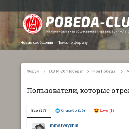
Новые сообщения
Поиск по форуму
Форум
ГАЗ М-20 "Победа"
Моя Победа!
М
Пользователи, которые отре
Все
(17)
Спасибо
(16)
Love
(1)
mmatveyshin