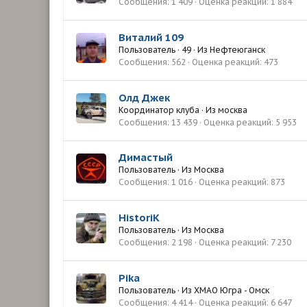
Сообщения
1 409
Оценка реакций
1 884
Виталий 109
Пользователь
·
49
·
Из
Нефтеюганск
Сообщения
562
Оценка реакций
473
Олд Джек
Координатор клуба
·
Из
москва
Сообщения
13 439
Оценка реакций
5 953
Димастый
Пользователь
·
Из
Москва
Сообщения
1 016
Оценка реакций
873
HistoriK
Пользователь
·
Из
Москва
Сообщения
2 198
Оценка реакций
7 230
Pika
Пользователь
·
Из
ХМАО Югра - Омск
Сообщения
4 414
Оценка реакций
6 647