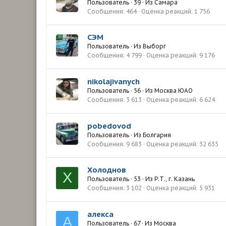
Пользователь
·
39
·
Из
Самара
Сообщения
464
Оценка реакций
1 756
СЭМ
Пользователь
·
Из
Выборг
Сообщения
4 799
Оценка реакций
9 176
nikolajivanych
Пользователь
·
56
·
Из
Москва ЮАО
Сообщения
3 613
Оценка реакций
6 624
pobedovod
Пользователь
·
Из
Болгария
Сообщения
9 683
Оценка реакций
32 635
Холоднов
Х
Пользователь
·
53
·
Из
Р.Т., г. Казань
Сообщения
3 102
Оценка реакций
5 931
алекса
А
Пользователь
·
67
·
Из
Москва