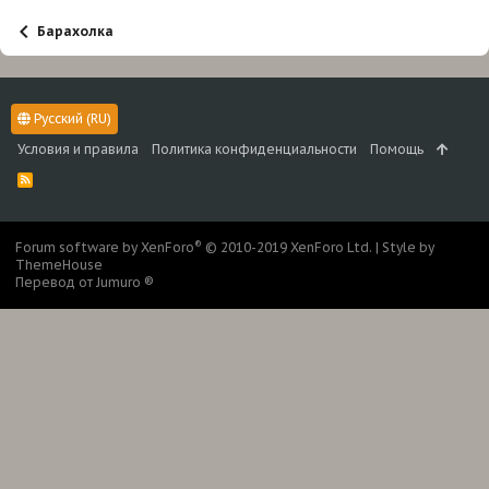
Барахолка
Русский (RU)
Условия и правила
Политика конфиденциальности
Помощь
R
S
S
®
Forum software by XenForo
© 2010-2019 XenForo Ltd.
|
Style by
ThemeHouse
Перевод от Jumuro ®