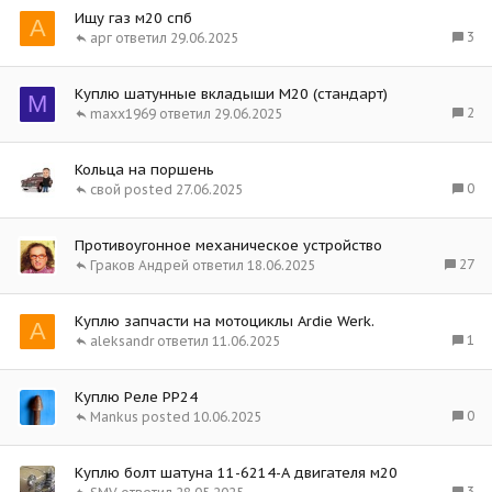
Ищу газ м20 спб
А
3
арг
29.06.2025
Куплю шатунные вкладыши М20 (стандарт)
M
2
maxx1969
29.06.2025
Кольца на поршень
0
свой
27.06.2025
Противоугонное механическое устройство
27
Граков Андрей
18.06.2025
Куплю запчасти на мотоциклы Ardie Werk.
A
1
aleksandr
11.06.2025
Куплю Реле РР24
0
Mankus
10.06.2025
Куплю болт шатуна 11-6214-А двигателя м20
3