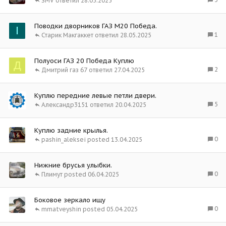
SMV
28.05.2025
Поводки дворников ГАЗ М20 Победа.
I
1
Старик Макгаккет
28.05.2025
Полуоси ГАЗ 20 Победа Куплю
Д
2
Дмитрий газ 67
27.04.2025
Куплю передние левые петли двери.
5
Александр3151
20.04.2025
Куплю задние крылья.
0
pashin_aleksei
13.04.2025
Нижние брусья улыбки.
0
Плимут
06.04.2025
Боковое зеркало ищу
0
mmatveyshin
05.04.2025