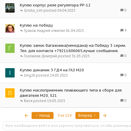
Куплю корпус реле регулятора РР-12
0
Grisha_zim
04.04.2025
Куплю на победу
4
Граков Андрей
01.04.2025
Куплю замок багажника(чемодана) на Победу 3 серии.
Г
Тел. для контакта +79211606065,лучше сообщения.
0
Головлев Дмитрий
31.03.2025
Куплю динамик 3 ГД4 на ГАЗ М20
I
0
Img26
24.03.2025
Куплю маслоприемник плавающего типа в сборе для
В
двигателя М20, S21
0
Веся
19.03.2025
Первый
Последняя
Назад
3 из 114
Вперед
Вам необходимо войти или зарегистрироваться, чтобы размеща