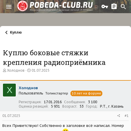
Куплю
Куплю боковые стяжки
крепления радиоприёмника
А
Д
Холоднов
01.07.2025
в
а
т
т
о
а
Х
Холоднов
р
н
Пользователь
т
а
Топикстартер
10 лет на форуме
е
ч
Регистрация
17.01.2016
Сообщения
3 100
м
а
Оценка реакций
5 931
Возраст
53
Город
Р.Т., г. Казань
ы
л
а
01.07.2025
#1
Всех Приветствую! Собственно в заголовке всё написал. Номер