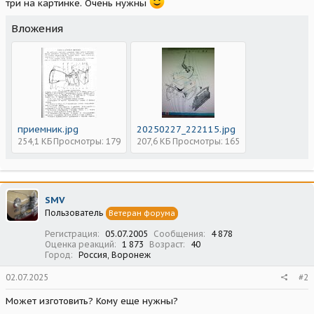
три на картинке. Очень нужны
Вложения
приемник.jpg
20250227_222115.jpg
254,1 КБ
Просмотры: 179
207,6 КБ
Просмотры: 165
SMV
Пользователь
Ветеран форума
Регистрация
05.07.2005
Сообщения
4 878
Оценка реакций
1 873
Возраст
40
Город
Россия, Воронеж
02.07.2025
#2
Может изготовить? Кому еще нужны?