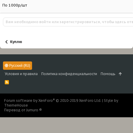
По 1000р/шт
Вам необходимо войти или зарегистрироваться, чтобы здесь от
Куплю
Русский (RU)
Условия и правила
Политика конфиденциальности
Помощь
R
S
S
®
Forum software by XenForo
© 2010-2019 XenForo Ltd.
|
Style by
ThemeHouse
Перевод от Jumuro ®