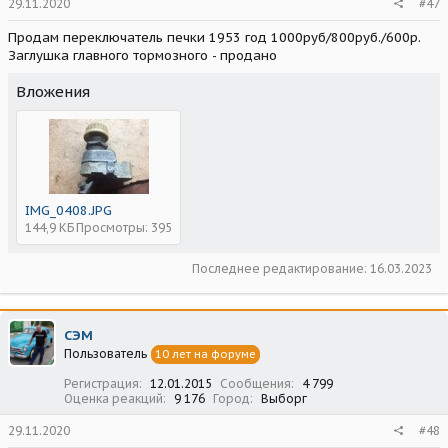
29.11.2020
#47
Продам переключатель печки 1953 год 1000руб/800руб./600р.
Заглушка главного тормозного - продано
Вложения
IMG_0408.JPG
144,9 КБ
Просмотры: 395
Последнее редактирование:
16.03.2023
СЭМ
Пользователь
10 лет на форуме
Регистрация
12.01.2015
Сообщения
4 799
Оценка реакций
9 176
Город
Выборг
29.11.2020
#48