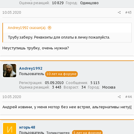
Оценка реакций
10 829
Город
Одинцово
10.03.2020
#43
Andrey1992 сказал(а):
Трубу заберу. Реквизиты для оплаты в личку пожалуйста.
Неуступишь трубку, очень нужна?
Andrey1992
Пользователь
10 лет на форуме
Регистрация
05.09.2010
Сообщения
5 115
Оценка реакций
3 443
Возраст
34
Город
Москва
10.03.2020
#44
Андрей извини, у меня мотор без нее встрял, альтернативы нету((
И
игорь48
Пользователь
Топикстартер
5 лет на форуме