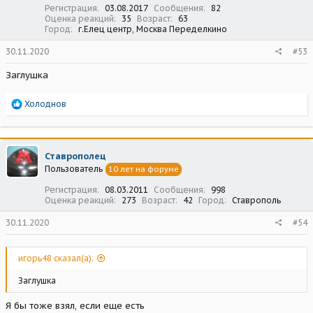
Регистрация
03.08.2017
Сообщения
82
Оценка реакций
35
Возраст
63
Город
г.Елец центр, Москва Переделкино
30.11.2020
#53
Заглушка
Р
Холоднов
е
а
к
ц
Ставрополец
и
Пользователь
10 лет на форуме
и
:
Регистрация
08.03.2011
Сообщения
998
Оценка реакций
273
Возраст
42
Город
Ставрополь
30.11.2020
#54
игорь48 сказал(а):
Заглушка
Я бы тоже взял, если еще есть