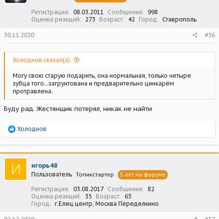
:
Регистрация
08.03.2011
Сообщения
998
Оценка реакций
273
Возраст
42
Город
Ставрополь
30.11.2020
#56
Холоднов сказал(а):
Могу свою старую подарить, она нормальная, только четыре
зубца того...загрунтована и предварительно цинкарём
протравлена.
Буду рад. Жестянщик потерял, никак не найти
Р
Холоднов
е
а
к
ц
И
игорь48
и
Пользователь
Топикстартер
5 лет на форуме
и
:
Регистрация
03.08.2017
Сообщения
82
Оценка реакций
35
Возраст
63
Город
г.Елец центр, Москва Переделкино