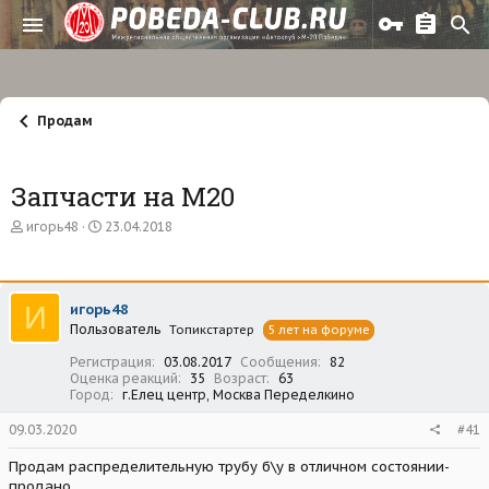
Продам
Запчасти на М20
А
Д
игорь48
23.04.2018
в
а
т
т
о
а
р
н
И
игорь48
т
а
Пользователь
е
ч
Топикстартер
5 лет на форуме
м
а
Регистрация
03.08.2017
Сообщения
82
ы
л
Оценка реакций
35
Возраст
63
а
Город
г.Елец центр, Москва Переделкино
09.03.2020
#41
Продам распределительную трубу б\у в отличном состоянии-
продано