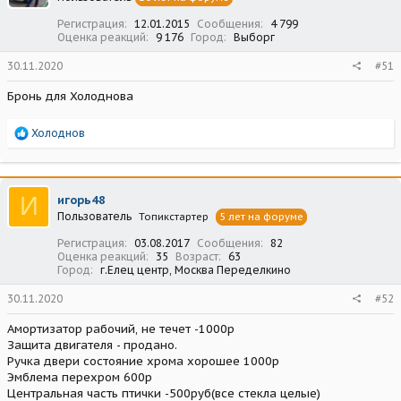
:
Регистрация
12.01.2015
Сообщения
4 799
Оценка реакций
9 176
Город
Выборг
30.11.2020
#51
Бронь для Холоднова
Р
Холоднов
е
а
к
ц
И
игорь48
и
Пользователь
Топикстартер
5 лет на форуме
и
:
Регистрация
03.08.2017
Сообщения
82
Оценка реакций
35
Возраст
63
Город
г.Елец центр, Москва Переделкино
30.11.2020
#52
Амортизатор рабочий, не течет -1000р
Защита двигателя - продано.
Ручка двери состояние хрома хорошее 1000р
Эмблема перехром 600р
Центральная часть птички -500руб(все стекла целые)