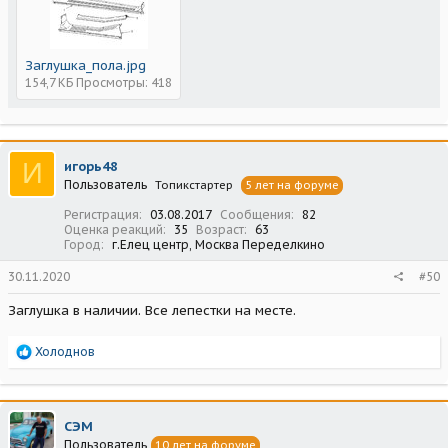
Заглушка_пола.jpg
154,7 КБ
Просмотры: 418
И
игорь48
Пользователь
Топикстартер
5 лет на форуме
Регистрация
03.08.2017
Сообщения
82
Оценка реакций
35
Возраст
63
Город
г.Елец центр, Москва Переделкино
30.11.2020
#50
Заглушка в наличии. Все лепестки на месте.
Р
Холоднов
е
а
к
ц
СЭМ
и
Пользователь
10 лет на форуме
и