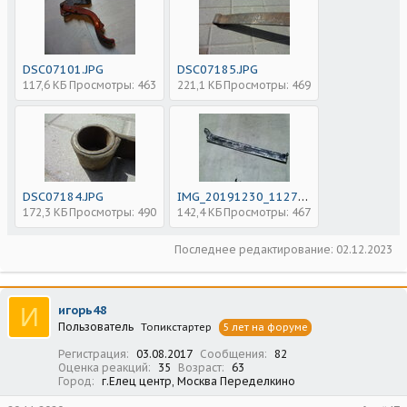
DSC07101.JPG
DSC07185.JPG
117,6 КБ
Просмотры: 463
221,1 КБ
Просмотры: 469
DSC07184.JPG
IMG_20191230_112756.jpg
172,3 КБ
Просмотры: 490
142,4 КБ
Просмотры: 467
Последнее редактирование:
02.12.2023
И
игорь48
Пользователь
Топикстартер
5 лет на форуме
Регистрация
03.08.2017
Сообщения
82
Оценка реакций
35
Возраст
63
Город
г.Елец центр, Москва Переделкино