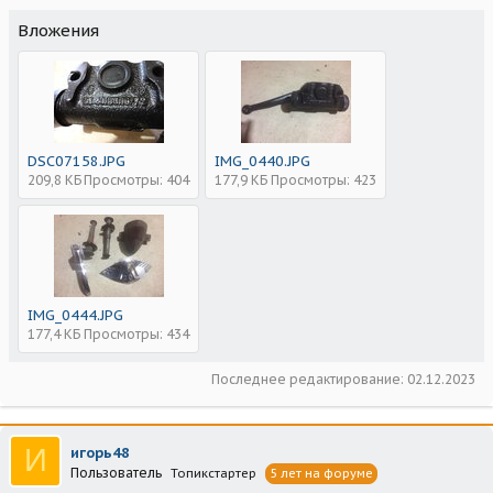
Вложения
DSC07158.JPG
IMG_0440.JPG
209,8 КБ
Просмотры: 404
177,9 КБ
Просмотры: 423
IMG_0444.JPG
177,4 КБ
Просмотры: 434
Последнее редактирование:
02.12.2023
И
игорь48
Пользователь
Топикстартер
5 лет на форуме