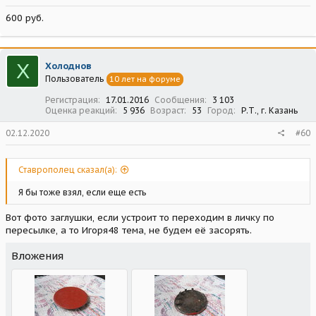
600 руб.
Х
Холоднов
Пользователь
10 лет на форуме
Регистрация
17.01.2016
Сообщения
3 103
Оценка реакций
5 936
Возраст
53
Город
Р.Т., г. Казань
02.12.2020
#60
Ставрополец сказал(а):
Я бы тоже взял, если еще есть
Вот фото заглушки, если устроит то переходим в личку по
пересылке, а то Игоря48 тема, не будем её засорять.
Вложения