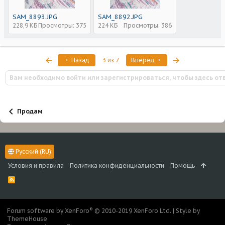
SAM_8893.JPG
SAM_8892.JPG
228,9 КБ
Просмотры: 375
224 КБ
Просмотры: 386
Первый
Последняя
Назад
3 из 7
Вперед
Вам необходимо войти или зарегистрироваться, чтобы здесь от
Продам
Русский (RU)
Условия и правила
Политика конфиденциальности
Помощь
R
S
S
®
Forum software by XenForo
© 2010-2019 XenForo Ltd.
|
Style by
ThemeHouse