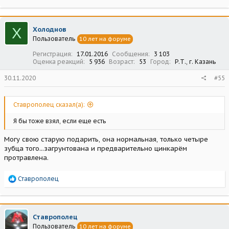
Х
Холоднов
Пользователь
10 лет на форуме
Регистрация
17.01.2016
Сообщения
3 103
Оценка реакций
5 936
Возраст
53
Город
Р.Т., г. Казань
30.11.2020
#55
Ставрополец сказал(а):
Я бы тоже взял, если еще есть
Могу свою старую подарить, она нормальная, только четыре
зубца того...загрунтована и предварительно цинкарём
протравлена.
Р
Ставрополец
е
а
к
ц
Ставрополец
и
Пользователь
10 лет на форуме
и