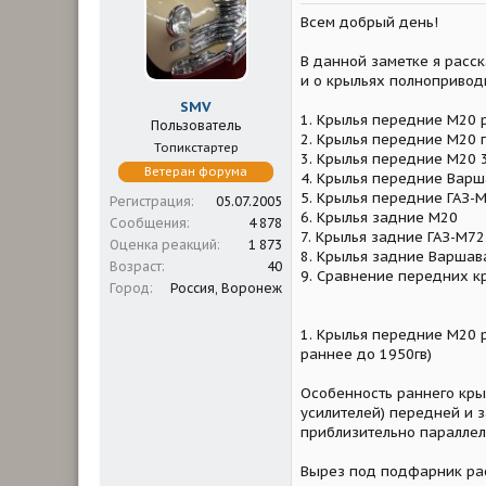
м
а
Всем добрый день!
ы
л
а
В данной заметке я расс
и о крыльях полнопривод
SMV
1. Крылья передние М20 р
Пользователь
2. Крылья передние М20 
Топикстартер
3. Крылья передние М20 3
Ветеран форума
4. Крылья передние Варш
5. Крылья передние ГАЗ-
Регистрация
05.07.2005
6. Крылья задние М20
Сообщения
4 878
7. Крылья задние ГАЗ-М72
Оценка реакций
1 873
8. Крылья задние Варшав
Возраст
40
9. Сравнение передних к
Город
Россия, Воронеж
1. Крылья передние М20 р
раннее до 1950гв)
Особенность раннего кры
усилителей) передней и 
приблизительно параллел
Вырез под подфарник рас