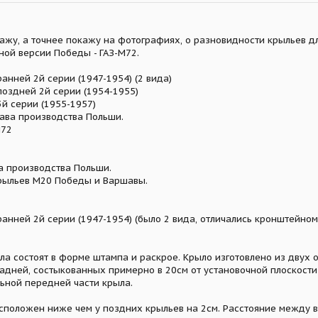
кажу, а точнее покажу на фотографиях, о разновидности крыльев д
ной версии Победы - ГАЗ-М72.
анней 2й серии (1947-1954) (2 вида)
поздней 2й серии (1954-1955)
й серии (1955-1957)
ава производства Польши.
М72
а производства Польши.
рыльев М20 Победы и Варшавы.
анней 2й серии (1947-1954) (было 2 вида, отличались кронштейном
ла состоят в форме штампа и раскрое. Крыло изготовлено из двух 
задней, состыкованных примерно в 20см от установочной плоскости
ьной передней части крыла.
положен ниже чем у поздних крыльев на 2см. Расстояние между в