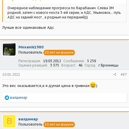
Очередное наблюдение прогресса по барабанам. Слева ЗМ
родной, затем с нового моста 3-ей серии, и АДС, Ульяновск... путь
АДС на задний мост , а родным на передний)))
Лучше все одинаковые Адс
Mexanik1980
Пользователь
10 лет на форуме
Регистрация
19.03.2012
Сообщения
5 259
Оценка реакций
3 375
Возраст
46
Город
г Бронницы
10.01.2021
#87
Это вес оказывается,а я думал цена в гривнах
)
Р
валдимар
е
а
к
ц
В
валдимар
и
Пользователь
10 лет на форуме
и