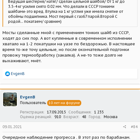
Ведущая шестерня/ натяг/ сделан цельной шайбой/ От 1 кг до
3.5-4 кг усилия снято 0.02 мм. Что делали в СССР тонкими
шайбами-это вред. Втулка на 1 кг устлия уже имела смятие от
обоймы подшипника. Мост первый с газ67 парой.Второй С
родой... покатаем/ сравним)
Мосты сделанные мной с применением тонких шайб из СССР,
ходят до сих пор. А вот купленные в современном исполнении
хватало на 1-2 покатушки на уазе по бездорожью. В настоящее
время то-же точу цельные, но после окончательной подгонки
провожу термообработку (закалка). А не-то тоже долго не
выхаживают, мнёт.
Р
EvgenB
е
а
к
ц
EvgenB
и
Пользователь
10 лет на форуме
и
:
Регистрация
17.09.2015
Сообщения
1 235
Оценка реакций
910
Возраст
48
Город
Москва
09.01.2021
#84
Очередное наблюдение прогресса . В этот раз по барабанам.