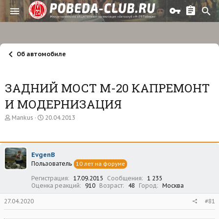
Об автомобиле
ЗАДНИЙ МОСТ М-20 КАПРЕМОНТ
И МОДЕРНИЗАЦИЯ
А
Д
Mankus
20.04.2013
в
а
т
т
о
а
р
н
EvgenB
т
а
Пользователь
е
ч
10 лет на форуме
м
а
Регистрация
17.09.2015
Сообщения
1 235
ы
л
Оценка реакций
910
Возраст
48
Город
Москва
а
27.04.2020
#81