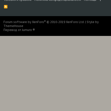
R
S
S
®
Forum software by XenForo
© 2010-2019 XenForo Ltd.
|
Style by
ThemeHouse
Перевод от Jumuro ®