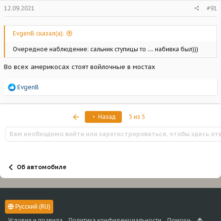
12.09.2021
#91
EvgenB сказал(а):
Очередное наблюдение: сальник ступицы то .... набивка был)))
Во всех америкосах стоят войлочные в мостах
Р
EvgenB
е
а
к
Первый
Назад
5 из 5
ц
и
Вам необходимо войти или зарегистрироваться, чтобы здесь от
и
:
Об автомобиле
Русский (RU)
Условия и правила
Политика конфиденциальности
Помощь