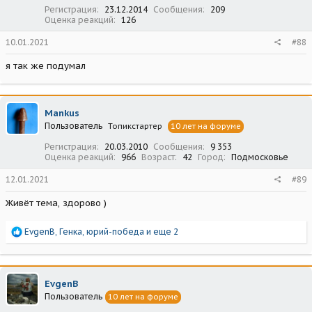
:
Регистрация
23.12.2014
Сообщения
209
Оценка реакций
126
10.01.2021
#88
я так же подумал
Mankus
Пользователь
Топикстартер
10 лет на форуме
Регистрация
20.03.2010
Сообщения
9 353
Оценка реакций
966
Возраст
42
Город
Подмосковье
12.01.2021
#89
Живёт тема, здорово )
Р
EvgenB
,
Генка
,
юрий-победа
и еще 2
е
а
к
ц
EvgenB
и
Пользователь
10 лет на форуме
и
: