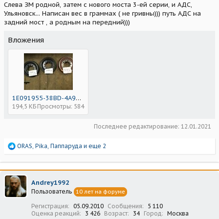
Слева ЗМ родной, затем с нового моста 3-ей серии, и АДС,
Ульяновск... Написан вес в граммах ( не гривны))) путь АДС на
задний мост , а родным на передний)))
Вложения
1E091955-38BD-4A9F-8142-AA15804188BF.jpeg
194,5 КБ
Просмотры: 584
Последнее редактирование:
12.01.2021
Р
ORAS
,
Pika
,
Паппаруда
и еще 2
е
а
к
ц
Andrey1992
и
Пользователь
10 лет на форуме
и
:
Регистрация
05.09.2010
Сообщения
5 110
Оценка реакций
3 426
Возраст
34
Город
Москва