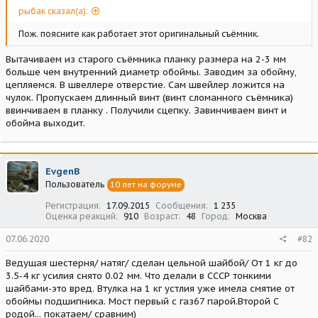
рыбак сказал(а):
Пож. поясните как работает этот оригинальный съёмник.
Вытачиваем из старого съёмника планку размера на 2-3 мм
больше чем внутренний диаметр обоймы. Заводим за обойму,
цепляемся. В швеллере отверстие. Сам швейлер ложится на
чулок. Пропускаем длинный винт (винт сломанного съёмника)
ввинчиваем в планку . Получили сцепку. Завинчиваем винт и
обойма выходит.
EvgenB
Пользователь
10 лет на форуме
Регистрация
17.09.2015
Сообщения
1 235
Оценка реакций
910
Возраст
48
Город
Москва
07.06.2020
#82
Ведущая шестерня/ натяг/ сделан цельной шайбой/ От 1 кг до
3.5-4 кг усилия снято 0.02 мм. Что делали в СССР тонкими
шайбами-это вред. Втулка на 1 кг устлия уже имела смятие от
обоймы подшипника. Мост первый с газ67 парой.Второй С
родой... покатаем/ сравним)