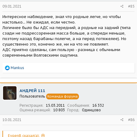
09.01.2021
#85
Интересное наблюдение, знал что родные легче, но чтобы
настолько... Не ожидал, если честно.
Логичнее было бы АДС на передний, а родные на задний (типа
сзади не подрессоренная масса больше, а спереди меньше,
поэтому назад барабаны полегче, а на перед потяжелее). Но
существенно это, конечно же, ни на что не повлияет.
АДС приятно сделаны, сам пользую - разница с обычными
современными Волговскими ощутима.
Р
Mankus
е
а
к
ц
АНДРЕЙ 111
и
Пользователь
Команда форума
и
:
Регистрация
15.03.2011
Сообщения
16 332
Оценка реакций
10 803
Город
Одинцово
10.01.2021
#86
EvgenB сказал(а):