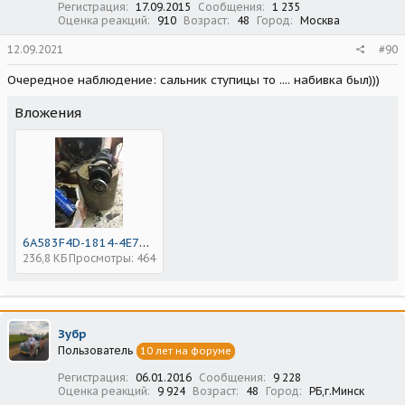
Регистрация
17.09.2015
Сообщения
1 235
Оценка реакций
910
Возраст
48
Город
Москва
12.09.2021
#90
Очередное наблюдение: сальник ступицы то .... набивка был)))
Вложения
6A583F4D-1814-4E75-9974-640D813ACB28.jpeg
236,8 КБ
Просмотры: 464
Зубр
Пользователь
10 лет на форуме
Регистрация
06.01.2016
Сообщения
9 228
Оценка реакций
9 924
Возраст
48
Город
РБ,г.Минск