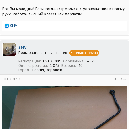
Вот Вы молодцы! Если когда встретимся, с удовольствием пожму
руку. Работа,- высший класс! Так держать!
Р
SMV
е
а
к
ц
SMV
и
Пользователь
Топикстартер
Ветеран форума
и
:
Регистрация
05.07.2005
Сообщения
4 878
Оценка реакций
1 873
Возраст
40
Город
Россия, Воронеж
08.03.2017
#42