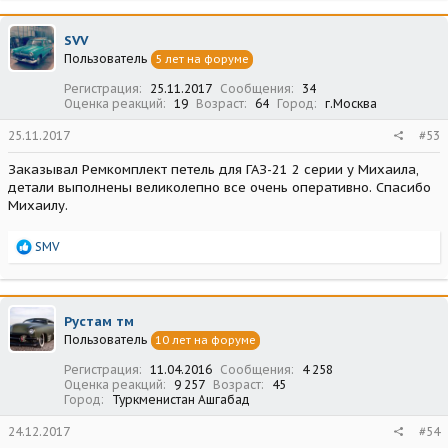
к
ц
SVV
и
Пользователь
5 лет на форуме
и
:
Регистрация
25.11.2017
Сообщения
34
Оценка реакций
19
Возраст
64
Город
г.Москва
25.11.2017
#53
Заказывал Ремкомплект петель для ГАЗ-21 2 серии у Михаила,
детали выполнены великолепно все очень оперативно. Спасибо
Михаилу.
Р
SMV
е
а
к
ц
Рустам тм
и
Пользователь
10 лет на форуме
и
:
Регистрация
11.04.2016
Сообщения
4 258
Оценка реакций
9 257
Возраст
45
Город
Туркменистан Ашгабад
24.12.2017
#54