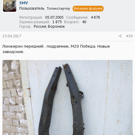
SMV
Пользователь
Топикстартер
Ветеран форума
Регистрация
05.07.2005
Сообщения
4 878
Оценка реакций
1 873
Возраст
40
Город
Россия, Воронеж
13.04.2017
#50
Лонжерон передний , подрамник, М20 Победа. Новые
заводские.