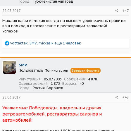
Город
Туркменистан Ашгабад
22.03.2017
#47
Михаил ваши изделия всегда на высшем уровне.очень нравится
ваш подход в изготовление и рестоврации запчастей!
Успехов
Р
vottaktak
,
SMV
,
mickas
и еще 1 человек
е
а
к
ц
SMV
и
Пользователь
Топикстартер
Ветеран форума
и
:
Регистрация
05.07.2005
Сообщения
4 878
Оценка реакций
1 873
Возраст
40
Город
Россия, Воронеж
28.03.2017
#48
Уважаемые Победоводы, владельцы других
ретроавтомобилей, реставраторы салонов и
автомобилей!
Карты салона изготовлены из 100% аутентичного картона.