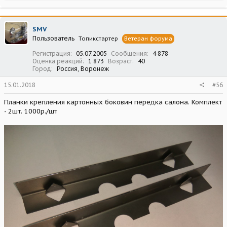
а
к
ц
SMV
и
Пользователь
Топикстартер
Ветеран форума
и
:
Регистрация
05.07.2005
Сообщения
4 878
Оценка реакций
1 873
Возраст
40
Город
Россия, Воронеж
15.01.2018
#56
Планки крепления картонных боковин передка салона. Комплект
- 2шт. 1000р./шт