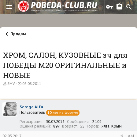
Продам
ХРОМ, САЛОН, КУЗОВНЫЕ зч для
ПОБЕДЫ М20 ОРИГИНАЛЬНЫЕ и
НОВЫЕ
А
Д
SMV
05.08.2011
в
а
т
т
о
а
р
н
Serega Alfa
т
а
Пользователь
е
ч
10 лет на форуме
м
а
Регистрация
30.07.2013
Сообщения
2 102
ы
л
Оценка реакций
897
Возраст
55
Город
Ялта, Крым.
а
02.03.2017
#41