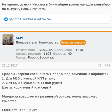
Не удивлюсь если Михаил в ближайшее время наладит конвейер
по выпуску новых газ М20.
Р
genn111
,
mickas
и
vottaktak
е
а
к
ц
SMV
и
Пользователь
Топикстартер
Ветеран форума
и
:
Регистрация
05.07.2005
Сообщения
4 878
Оценка реакций
1 873
Возраст
40
Город
Россия, Воронеж
25.12.2017
#55
Продам коврики салона М20 Победа, под оригинал, в вариантах:
1. Для М20 с кулисой КПП в полу
2. Для М20 с кулисой КПП под рулём
Цвета: коричневый или серый
Материал ковролин на резиновой основе, очень высокого
качества.
Стоимость 15500р./кт.