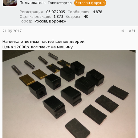
Пользователь
Топикстартер
Ветеран форума
и
:
Регистрация
05.07.2005
Сообщения
4 878
Оценка реакций
1 873
Возраст
40
Город
Россия, Воронеж
21.09.2017
#51
Начинка ответных частей шипов дверей.
Цена 12000р. комплект на машину.