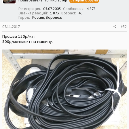
Пользователь
Топикстартер
Ветеран форума
Регистрация
05.07.2005
Сообщения
4 878
Оценка реакций
1 873
Возраст
40
Город
Россия, Воронеж
07.11.2017
#52
Прошва 120р/м.п.
800р/комплект на машину.