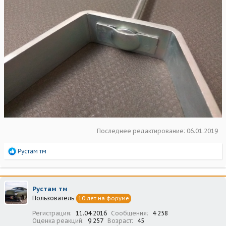
Последнее редактирование:
06.01.2019
Р
Рустам тм
е
а
к
ц
Рустам тм
и
Пользователь
10 лет на форуме
и
:
Регистрация
11.04.2016
Сообщения
4 258
Оценка реакций
9 257
Возраст
45