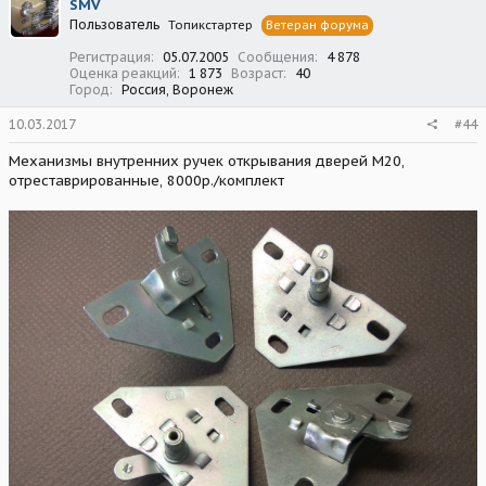
SMV
Пользователь
Топикстартер
Ветеран форума
Регистрация
05.07.2005
Сообщения
4 878
Оценка реакций
1 873
Возраст
40
Город
Россия, Воронеж
10.03.2017
#44
Механизмы внутренних ручек открывания дверей М20,
отреставрированные, 8000р./комплект