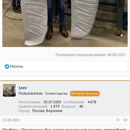
Последнее редактирование:
06.06.2025
Р
Михель
е
а
к
ц
SMV
и
Пользователь
Топикстартер
Ветеран форума
и
:
Регистрация
05.07.2005
Сообщения
4 878
Оценка реакций
1 873
Возраст
40
Город
Россия, Воронеж
15.08.2011
#2
Приборы, Приемники. Все самое лучшее для вашего автомобиля!