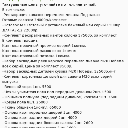
*актуальные цены уточняйте по тел. или e-mail
В том числе:
-Реставрация салазок переднего дивана Под заказ,
Готовые салазки 24000р/комплект
-Потолок М20 готовый к установке бежевый или серый 15000р.
Для ГАЗ-12 22000р.
-Комплект декоративных кантов салона 17500р. за комплект.
В комплект входит:
Кант окантовочный проемов дверей 1компл.
Кант окантовочный рамок окон 1компл.
Кант окантовочный потолка 1компл.
-Набор закладных реек каркаса переднего дивана М20 Победа
всех серий. Цена за комплект 8500р.
-Набор закладных деталей кузова М20 Победы. 12500р./к-т
-Комплект картонных деталей для салона М20 всех серий
выпуска.
- Вещевой ящик 1шт. 5500
- Чехлы усилителя пола под передним диваном 2шт. 1500
- Обшывка подиума (под задним диваном) кожзам 1шт. 3600
- Ковры пола 8шт. 25000
- Ткань обшивки 1компл. 65000
- Основа карт передних дверей 2шт. 4000
- Основа карт задних дверей 2шт. 4000
- Основа карт задних боковин салона 2шт. 2600
- Основа карт средних стоек 2шт. 2600