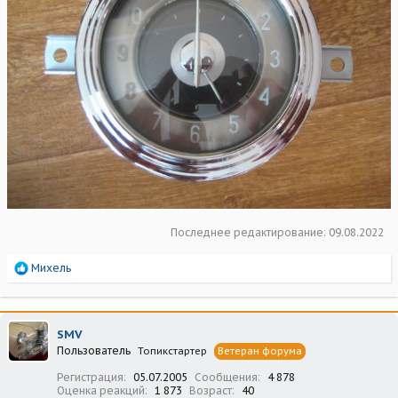
Последнее редактирование:
09.08.2022
Р
Михель
е
а
к
ц
SMV
и
Пользователь
Топикстартер
Ветеран форума
и
:
Регистрация
05.07.2005
Сообщения
4 878
Оценка реакций
1 873
Возраст
40