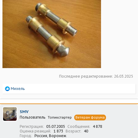
Последнее редактирование:
26.03.2025
Р
Михель
е
а
к
ц
SMV
и
Пользователь
Топикстартер
Ветеран форума
и
:
Регистрация
05.07.2005
Сообщения
4 878
Оценка реакций
1 873
Возраст
40
Город
Россия, Воронеж