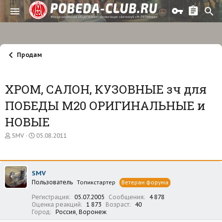
Продам
ХРОМ, САЛОН, КУЗОВНЫЕ зч для
ПОБЕДЫ М20 ОРИГИНАЛЬНЫЕ и
НОВЫЕ
А
Д
SMV
05.08.2011
в
а
т
т
о
а
р
н
SMV
т
а
Пользователь
е
ч
Топикстартер
Ветеран форума
м
а
Регистрация
05.07.2005
Сообщения
4 878
ы
л
Оценка реакций
1 873
Возраст
40
а
Город
Россия, Воронеж