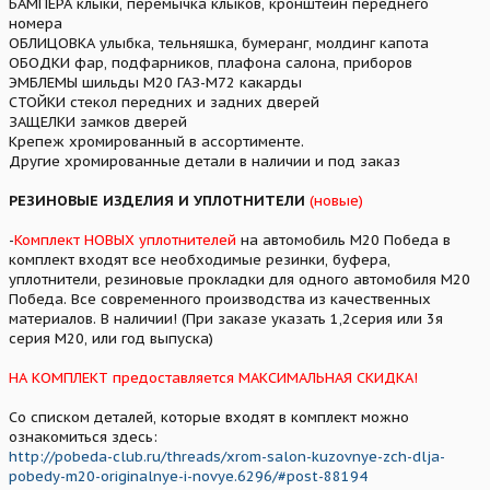
БАМПЕРА клыки, перемычка клыков, кронштейн переднего
номера
ОБЛИЦОВКА улыбка, тельняшка, бумеранг, молдинг капота
ОБОДКИ фар, подфарников, плафона салона, приборов
ЭМБЛЕМЫ шильды М20 ГАЗ-М72 какарды
СТОЙКИ стекол передних и задних дверей
ЗАЩЕЛКИ замков дверей
Крепеж хромированный в ассортименте.
Другие хромированные детали в наличии и под заказ
РЕЗИНОВЫЕ ИЗДЕЛИЯ И УПЛОТНИТЕЛИ
(новые)
-
Комплект НОВЫХ уплотнителей
на автомобиль М20 Победа в
комплект входят все необходимые резинки, буфера,
уплотнители, резиновые прокладки для одного автомобиля М20
Победа. Все современного производства из качественных
материалов. В наличии! (При заказе указать 1,2серия или 3я
серия М20, или год выпуска)
НА КОМПЛЕКТ предоставляется МАКСИМАЛЬНАЯ СКИДКА!
Со списком деталей, которые входят в комплект можно
ознакомиться здесь:
http://pobeda-club.ru/threads/xrom-salon-kuzovnye-zch-dlja-
pobedy-m20-originalnye-i-novye.6296/#post-88194