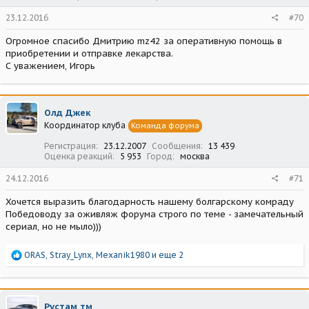
23.12.2016
#70
Огромное спасибо Дмитрию mz42 за оперативную помощь в
приобретении и отправке лекарства.
С уважением, Игорь
Олд Джек
Координатор клуба
Команда форума
Регистрация
23.12.2007
Сообщения
13 439
Оценка реакций
5 953
Город
москва
24.12.2016
#71
Хочется выразить благодарность нашему болгарскому комраду
Победоводу за оживляж форума строго по теме - замечательный
сериал, но не мыло)))
Р
ORAS
,
Stray_Lynx
,
Mexanik1980
и еще 2
е
а
к
ц
Рустам тм