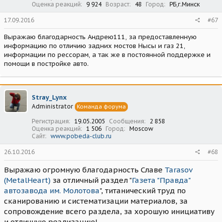
Оценка реакций
9 924
Возраст
48
Город
РБ,г.Минск
17.09.2016
#67
Выражаю благодарность Андрею111, за предоставленную
информацию по отличию задних мостов Нысы и газ 21,
информации по рессорам, а так же в постоянной поддержке и
помощи в постройке авто.
Stray_Lynx
Administrator
Команда форума
Регистрация
19.05.2005
Сообщения
2 858
Оценка реакций
1 506
Город
Moscow
Сайт
www.pobeda-club.ru
26.10.2016
#68
Выражаю огромную благодарность Славе
Tarasov
(MetalHeart)
за отличный раздел "
Газета "Правда"
автозавода им. Молотова
", титанический труд по
сканированию и систематизации материалов, за
сопровождение всего раздела, за хорошую инициативу
и отличную реализацию!