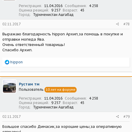
:
Регистрация
11.04.2016
Сообщения
4 258
Оценка реакций
9 257
Возраст
45
Город
Туркменистан Ашгабад
02.11.2017
#78
Выражаю благодарность hippon Архип,за помощь в покупке и
отправки мопеда Ява.
Очень ответственный товарищь!
Спасибо Архип.
Р
hippon
е
а
к
ц
Рустам тм
и
Пользователь
10 лет на форуме
и
:
Регистрация
11.04.2016
Сообщения
4 258
Оценка реакций
9 257
Возраст
45
Город
Туркменистан Ашгабад
02.11.2017
#79
Большое спасибо Димасик,за хорошие цены,за оперативную
отправку!