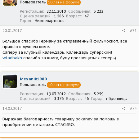
Пользователь
10 лет на форуме
и
:
Регистрация
22.11.2010
Сообщения
3 222
Оценка реакций
1 586
Возраст
47
Город
Нижневартовск
20.01.2017
#73
Большое спасибо Герману за отправленный фильмоскоп, все
пришло в лучшем виде.
Саперу за клубный календарь. Календарь суперский!
wladbakh
спасибо за книгу, буду просвещаться теперь)
Mexanik1980
Пользователь
10 лет на форуме
Регистрация
19.03.2012
Сообщения
5 259
Оценка реакций
3 376
Возраст
46
Город
г Бронницы
14.03.2017
#74
Выражаю благодарность товарищу bokanev за помощь в
приобритении деталюхи. СПАСИБО.