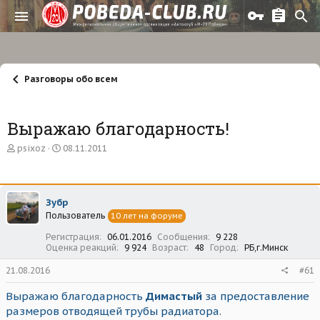
Разговоры обо всем
Выражаю благодарность!
А
Д
psixoz
08.11.2011
в
а
т
т
о
а
р
н
Зубр
т
а
Пользователь
е
ч
10 лет на форуме
м
а
Регистрация
06.01.2016
Сообщения
9 228
ы
л
Оценка реакций
9 924
Возраст
48
Город
РБ,г.Минск
а
21.08.2016
#61
Выражаю благодарность
Димастый
за предоставление
размеров отводящей трубы радиатора.