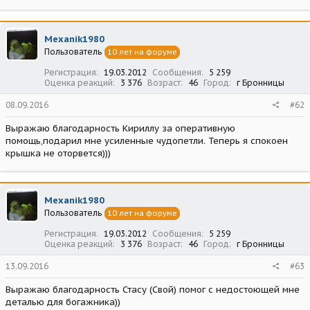
Mexanik1980
Пользователь
10 лет на форуме
Регистрация
19.03.2012
Сообщения
5 259
Оценка реакций
3 376
Возраст
46
Город
г Бронницы
08.09.2016
#62
Выражаю благодарность Кириллу за оперативную
помощь,подарил мне усиленные чудопетли. Теперь я спокоен
крышка не оторвется)))
Mexanik1980
Пользователь
10 лет на форуме
Регистрация
19.03.2012
Сообщения
5 259
Оценка реакций
3 376
Возраст
46
Город
г Бронницы
13.09.2016
#63
Выражаю благодарность Стасу (Свой) помог с недостоющей мне
деталью для богажника))