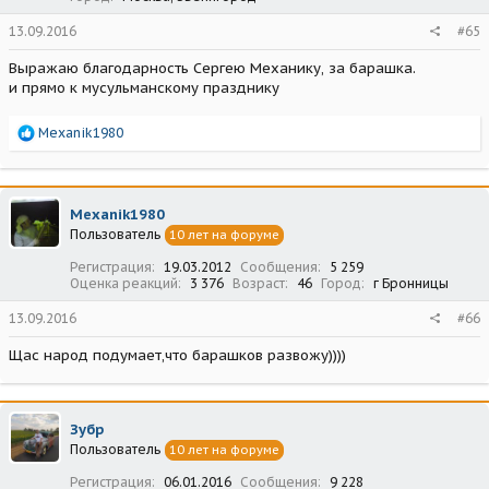
13.09.2016
#65
Выражаю благодарность Сергею Механику, за барашка.
и прямо к мусульманскому празднику
Р
Mexanik1980
е
а
к
ц
Mexanik1980
и
Пользователь
10 лет на форуме
и
:
Регистрация
19.03.2012
Сообщения
5 259
Оценка реакций
3 376
Возраст
46
Город
г Бронницы
13.09.2016
#66
Щас народ подумает,что барашков развожу))))
Зубр
Пользователь
10 лет на форуме
Регистрация
06.01.2016
Сообщения
9 228