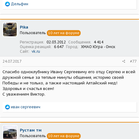
Р
Дельфин
е
а
к
ц
Pika
и
Пользователь
10 лет на форуме
и
:
Регистрация
02.03.2012
Сообщения
4 414
Оценка реакций
6 647
Город
ХМАО Югра - Омск
Сайт
vk.ru
24.07.2017
#77
Спасибо одноклубнику Ивану Сергеевичу его отцу Сергею и всей
дружной семье за теплые минуты общения, историю своей
Победы и не только, а также настоящий Алтайский мед!
Здоровья и счастья всем!
С уважением Виктор.
Р
иван сергеевич
е
а
к
ц
Рустам тм
и
Пользователь
10 лет на форуме
и