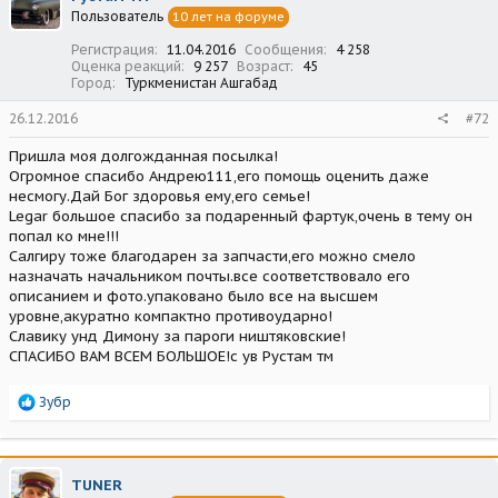
и
Пользователь
10 лет на форуме
и
:
Регистрация
11.04.2016
Сообщения
4 258
Оценка реакций
9 257
Возраст
45
Город
Туркменистан Ашгабад
26.12.2016
#72
Пришла моя долгожданная посылка!
Огромное спасибо Андрею111,его помощь оценить даже
несмогу.Дай Бог здоровья ему,его семье!
Legar большое спасибо за подаренный фартук,очень в тему он
попал ко мне!!!
Салгиру тоже благодарен за запчасти,его можно смело
назначать начальником почты.все соответствовало его
описанием и фото.упаковано было все на высшем
уровне,акуратно компактно противоударно!
Славику унд Димону за пароги ништяковские!
СПАСИБО ВАМ ВСЕМ БОЛЬШОЕ!с ув Рустам тм
Р
Зубр
е
а
к
ц
TUNER
и