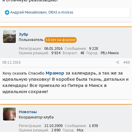
Р
Андрей Михайлович
,
ORAS
и
mickas
е
а
к
ц
Зубр
и
Пользователь
10 лет на форуме
и
:
Регистрация
06.01.2016
Сообщения
9 228
Оценка реакций
9 924
Возраст
48
Город
РБ,г.Минск
08.12.2016
#69
Мрамор
за календарь, а так же за
Хочу сказать Спасибо
идеальную упаковку! В коробке была ткань, детальки и
календарь! Все приехало из Питера в Минск в
идеальном сохране!
Новотны
Координатор клуба
Регистрация
22.10.2009
Сообщения
1 838
Оценка реакций
2 890
Город
Мск