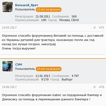
Большой_брат
Пользователь
10 лет на форуме
Регистрация
21.09.2011
Сообщения
569
Оценка реакций
100
Город
Москва, СВАО
24.03.2017
#75
Огромное спасибо форумчанину Виталий за помощь с доставкой
из Украины деталей для трактора, оказанную почти аж год
назад (но лучше поздно, никогда))
Очень тогда выручил!
СЭМ
Пользователь
10 лет на форуме
Регистрация
12.01.2015
Сообщения
4 797
Оценка реакций
9 159
Город
Выборг
24.06.2017
#76
Огромное спасибо форумчанам Gabel за подаренный бампер и
Димасику за помощь в перемещении данного бампера !