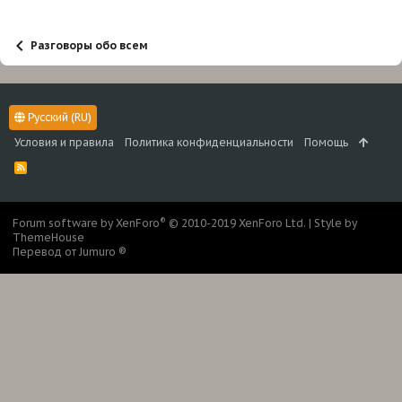
Разговоры обо всем
Русский (RU)
Условия и правила
Политика конфиденциальности
Помощь
R
S
S
®
Forum software by XenForo
© 2010-2019 XenForo Ltd.
|
Style by
ThemeHouse
Перевод от Jumuro ®