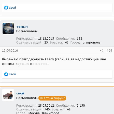
Р
свой
е
а
к
ц
темыч
и
Пользователь
и
:
Регистрация
18.12.2015
Сообщения
182
Оценка реакций
25
Возраст
42
Город
ставрополь
13.09.2016
#64
Выражаю благодарность Стасу (свой) за за недостающие мне
детали, хорошего качества.
Р
свой
е
а
к
ц
свой
и
Пользователь
10 лет на форуме
и
:
Регистрация
28.05.2012
Сообщения
3 150
Оценка реакций
746
Возраст
48
Город
Москва, Звенигород