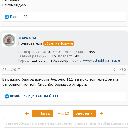
Рекомендую.
Р
Павел--82
е
а
к
ц
Мага 804
и
Пользователь
10 лет на форуме
и
:
Регистрация
01.07.2008
Сообщения
1 433
Оценка реакций
216
Возраст
40
Город
Дагестан-- г.Хасавюрт
Сайт
www.odnoklassniki.ru
02.11.2017
#80
Выражаю благодарность Андрею 111 за покупки телефона и
отправкой почтой. Спасибо большое Андрей.
Р
иваныч 32 рус
и
АНДРЕЙ 111
е
а
к
Первый
Последняя
Назад
4 из 10
Вперед
ц
и
Вам необходимо войти или зарегистрироваться, чтобы здесь от
и
: