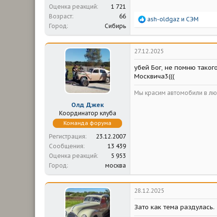
Оценка реакций
1 721
Возраст
66
Р
ash-oldgaz
и
СЭМ
Город
Сибирь
е
а
к
ц
27.12.2025
и
и
убей Бог, не помню таког
:
Москвича3(((
Мы красим автомобили в люб
Олд Джек
Координатор клуба
Команда форума
Регистрация
23.12.2007
Сообщения
13 439
Оценка реакций
5 953
Город
москва
28.12.2025
Зато как тема раздулась.