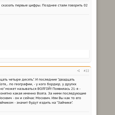
о сказать первые цифры. Позднее стали говорить 02
#22
адцать четыре десять". И последние "двадцать
отя,.. по географии, - у кого бордюр, у других
дно" может называться ВОЛГОЙ! Появилась 21-я -
 понятно какая именно Волга. За ними последующие
сквич - он и сейчас Москвич. Или Вы как то его
йчиком - значит будут ездить на "Зайчике".