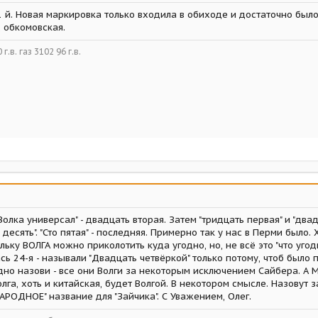
 й. Новая маркировка только входила в обиходе и достаточно был
, обкомовская.
г.в. газ 3102 96 г.в.
"Волка универсал" - двадцать вторая. Затем "тридцать первая" и "дв
десять". "Сто пятая" - последняя. Примерно так у нас в Перми было. Х
ьку ВОЛГА можно приколотить куда угодно, но, не всё это "что уго
сь 24-я - называли "Двадцать четвёркой" только потому, чтоб было
одно назови - все они Волги за некоторым исключением Сайбера. А Мо
га, хоть и китайская, будет Волгой. В некотором смысле. Назовут за
РОДНОЕ" название для "Зайчика". С Уважением, Олег.