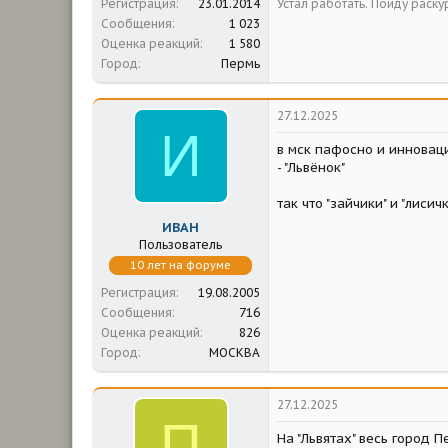
Устал работать. Пойду раску
Регистрация
23.01.2014
Сообщения
1 023
Оценка реакций
1 580
Город
Пермь
27.12.2025
И
в мск пафосно и инновац
- "Львёнок"
так что "зайчики" и "лиси
ИВАН
Пользователь
10 лет на форуме
Регистрация
19.08.2005
Сообщения
716
Оценка реакций
826
Город
МОСКВА
27.12.2025
П
На "Львятах" весь город Пе