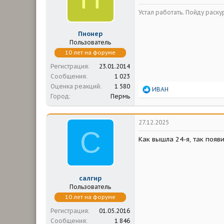
Устал работать. Пойду раску
Пионер
Пользователь
10 лет на форуме
Регистрация
23.01.2014
Сообщения
1 023
Оценка реакций
1 580
Р
ИВАН
Город
Пермь
е
а
к
ц
27.12.2025
и
С
и
Как вышла 24-я, так появ
:
салгир
Пользователь
10 лет на форуме
Регистрация
01.05.2016
Сообщения
1 846