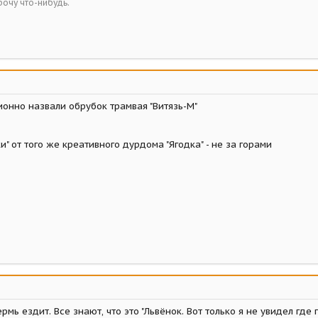
рочу что-нибудь.
ионно назвали обрубок трамвая "Витязь-М"
чки" от того же креативного дурдома "Ягодка" - не за горами
рмь ездит. Все знают, что это "Львёнок. Вот только я не увидел где п