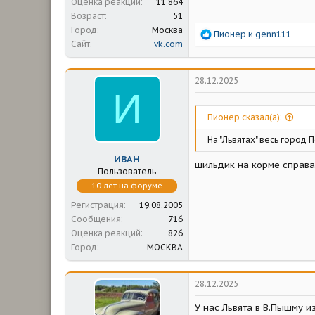
Оценка реакций
11 864
Возраст
51
Город
Москва
Р
Пионер
и
genn111
Сайт
vk.com
е
а
к
ц
28.12.2025
и
И
и
:
Пионер сказал(а):
На "Львятах" весь город П
ИВАН
шильдик на корме справа
Пользователь
10 лет на форуме
Регистрация
19.08.2005
Сообщения
716
Оценка реакций
826
Город
МОСКВА
28.12.2025
У нас Львята в В.Пышму и