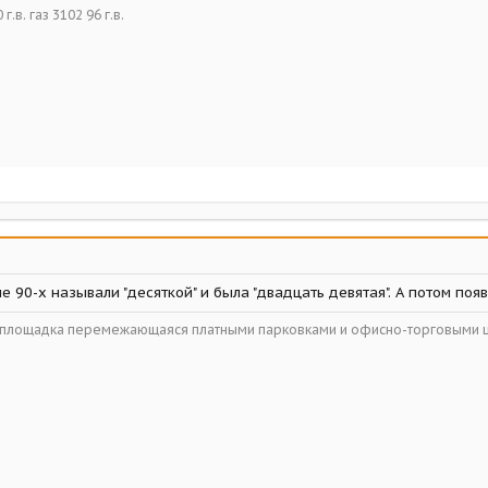
г.в. газ 3102 96 г.в.
е 90-х называли "десяткой" и была "двадцать девятая". А потом появи
ойплощадка перемежающаяся платными парковками и офисно-торговыми 