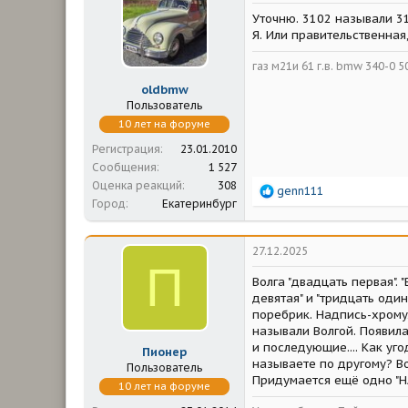
м
а
Уточню. 3102 называли 31
ы
л
а
Я. Или правительственная
газ м21и 61 г.в. bmw 340-0 50 
oldbmw
Пользователь
10 лет на форуме
Регистрация
23.01.2010
Сообщения
1 527
Оценка реакций
308
Р
genn111
Город
Екатеринбург
е
а
к
ц
27.12.2025
и
П
и
Волга "двадцать первая". 
:
девятая" и "тридцать один 
поребрик. Надпись-хромул
называли Волгой. Появила
и последующие.... Как уг
Пионер
называете по другому? Вол
Пользователь
Придумается ещё одно "НА
10 лет на форуме