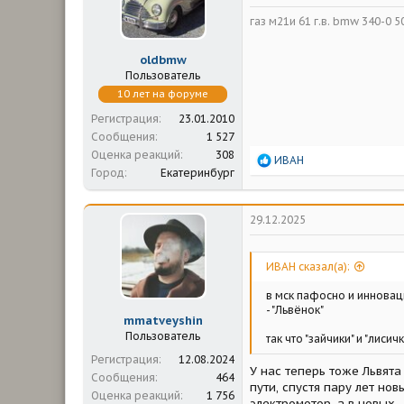
газ м21и 61 г.в. bmw 340-0 50 
oldbmw
Пользователь
10 лет на форуме
Регистрация
23.01.2010
Сообщения
1 527
Оценка реакций
308
Р
ИВАН
Город
Екатеринбург
е
а
к
ц
29.12.2025
и
и
:
ИВАН сказал(а):
в мск пафосно и инновац
- "Львёнок"
mmatveyshin
Пользователь
так что "зайчики" и "лиси
Регистрация
12.08.2024
У нас теперь тоже Львята
Сообщения
464
пути, спустя пару лет но
Оценка реакций
1 756
электромотор, а в новых 