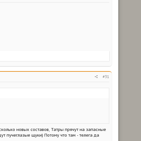
#31
есколько новых составов, Татры прячут на запасные
ут пучеглазые щуки) Потому что там - телега да