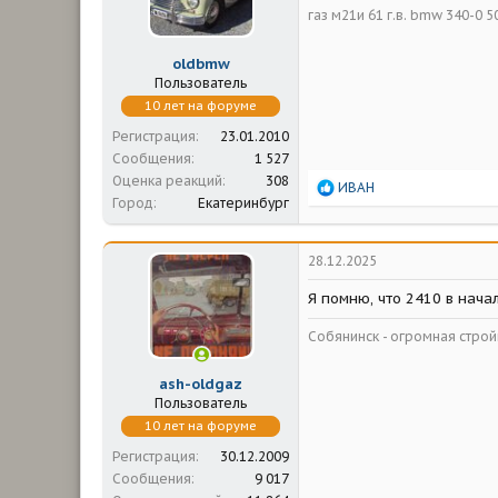
газ м21и 61 г.в. bmw 340-0 50 
oldbmw
Пользователь
10 лет на форуме
Регистрация
23.01.2010
Сообщения
1 527
Оценка реакций
308
Р
ИВАН
Город
Екатеринбург
е
а
к
ц
28.12.2025
и
и
Я помню, что 2410 в начал
:
Собянинск - огромная стр
ash-oldgaz
Пользователь
10 лет на форуме
Регистрация
30.12.2009
Сообщения
9 017