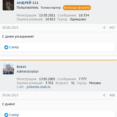
АНДРЕЙ 111
и
Пользователь
Топикстартер
Команда форума
и
:
Регистрация
15.03.2011
Сообщения
16 334
Оценка реакций
10 815
Город
Одинцово
30.06.2025
#67
С днем рождения!
Р
Сапёр
е
а
к
ц
Krest
и
Administrator
и
:
Регистрация
17.05.2005
Сообщения
7 777
Оценка реакций
3 351
Возраст
51
Город
Москва
Сайт
pobeda-club.ru
30.06.2025
#68
C днём!
Р
Сапёр