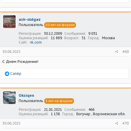
е
а
к
ц
ash-oldgaz
и
Пользователь
10 лет на форуме
и
:
Регистрация
30.12.2009
Сообщения
9 031
Оценка реакций
11 889
Возраст
51
Город
Москва
Сайт
vk.com
30.06.2025
#69
С Днем Рождения!
Р
Сапёр
е
а
к
ц
Oksiqen
и
Пользователь
5 лет на форуме
и
:
Регистрация
21.01.2021
Сообщения
466
Оценка реакций
1 138
Город
Богучар , Воронежская обл.
30.06.2025
#70