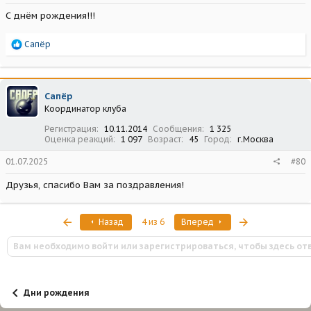
С днём рождения!!!
Р
Сапёр
е
а
к
ц
Сапёр
и
Координатор клуба
и
:
Регистрация
10.11.2014
Сообщения
1 325
Оценка реакций
1 097
Возраст
45
Город
г.Москва
01.07.2025
#80
Друзья, спасибо Вам за поздравления!
Первый
Последняя
Назад
4 из 6
Вперед
Вам необходимо войти или зарегистрироваться, чтобы здесь от
Дни рождения