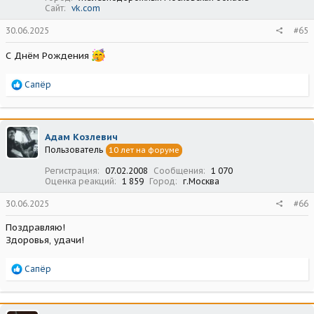
Сайт
vk.com
30.06.2025
#65
С Днём Рождения
Р
Сапёр
е
а
к
ц
Адам Козлевич
и
Пользователь
10 лет на форуме
и
:
Регистрация
07.02.2008
Сообщения
1 070
Оценка реакций
1 859
Город
г.Москва
30.06.2025
#66
Поздравляю!
Здоровья, удачи!
Р
Сапёр
е
а
к
ц