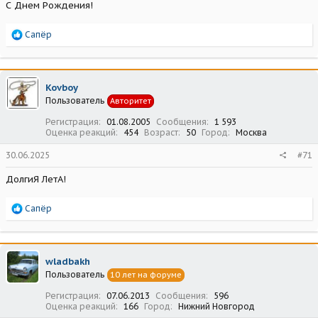
С Днем Рождения!
Р
Сапёр
е
а
к
ц
Kovboy
и
Пользователь
Авторитет
и
:
Регистрация
01.08.2005
Сообщения
1 593
Оценка реакций
454
Возраст
50
Город
Москва
30.06.2025
#71
ДолгиЯ ЛетА!
Р
Сапёр
е
а
к
ц
wladbakh
и
Пользователь
10 лет на форуме
и
:
Регистрация
07.06.2013
Сообщения
596
Оценка реакций
166
Город
Нижний Новгород