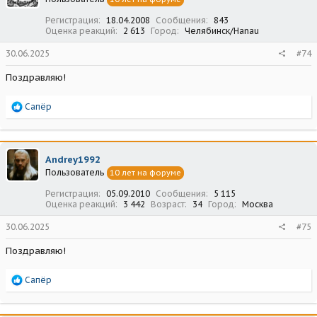
и
:
Регистрация
18.04.2008
Сообщения
843
Оценка реакций
2 613
Город
Челябинск/Hanau
30.06.2025
#74
Поздравляю!
Р
Сапёр
е
а
к
ц
Andrey1992
и
Пользователь
10 лет на форуме
и
:
Регистрация
05.09.2010
Сообщения
5 115
Оценка реакций
3 442
Возраст
34
Город
Москва
30.06.2025
#75
Поздравляю!
Р
Сапёр
е
а
к