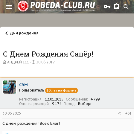
Дни рождения
С Днем Рождения Сапёр!
А
Д
АНДРЕЙ 111
30.06.2017
в
а
т
т
о
а
р
н
СЭМ
т
а
Пользователь
е
ч
10 лет на форуме
м
а
Регистрация
12.01.2015
Сообщения
4 799
ы
л
Оценка реакций
9 174
Город
Выборг
а
30.06.2025
#61
С днём рождения! Всех Благ!