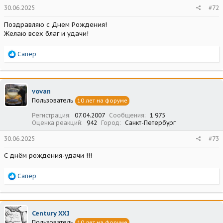
30.06.2025
#72
Поздравляю с Днем Рождения!
Желаю всех благ и удачи!
Р
Сапёр
е
а
к
ц
vovan
и
Пользователь
10 лет на форуме
и
:
Регистрация
07.04.2007
Сообщения
1 975
Оценка реакций
942
Город
Санкт-Петербург
30.06.2025
#73
С днём рождения-удачи !!!
Р
Сапёр
е
а
к
ц
Century XXI
и
Пользователь
10 лет на форуме