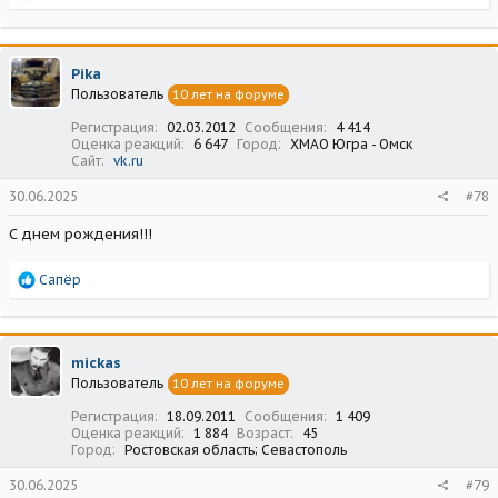
е
а
к
ц
Pika
и
Пользователь
10 лет на форуме
и
:
Регистрация
02.03.2012
Сообщения
4 414
Оценка реакций
6 647
Город
ХМАО Югра - Омск
Сайт
vk.ru
30.06.2025
#78
С днем рождения!!!
Р
Сапёр
е
а
к
ц
mickas
и
Пользователь
10 лет на форуме
и
:
Регистрация
18.09.2011
Сообщения
1 409
Оценка реакций
1 884
Возраст
45
Город
Ростовская область; Севастополь
30.06.2025
#79