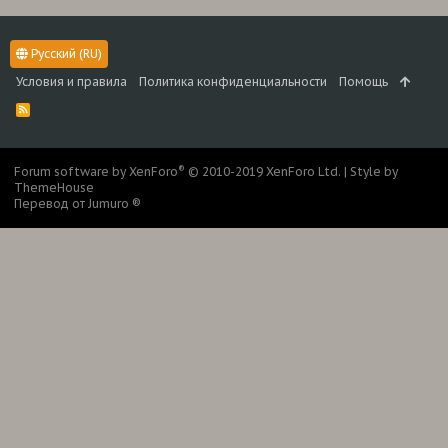
Русский (RU)
Условия и правила
Политика конфиденциальности
Помощь
R
S
S
®
Forum software by XenForo
© 2010-2019 XenForo Ltd.
|
Style by
ThemeHouse
Перевод от Jumuro ®