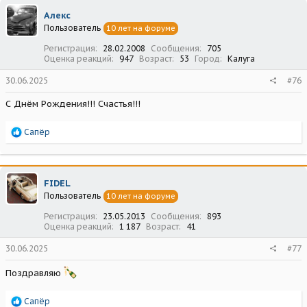
ц
Алекс
и
Пользователь
10 лет на форуме
и
:
Регистрация
28.02.2008
Сообщения
705
Оценка реакций
947
Возраст
53
Город
Калуга
30.06.2025
#76
С Днём Рождения!!! Счастья!!!
Р
Сапёр
е
а
к
ц
FIDEL
и
Пользователь
10 лет на форуме
и
:
Регистрация
23.05.2013
Сообщения
893
Оценка реакций
1 187
Возраст
41
30.06.2025
#77
Поздравляю
Р
Сапёр