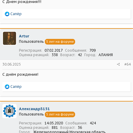
С Днем рождения!!!
Р
Сапёр
е
а
к
ц
Artur
и
Пользователь
5 лет на форуме
и
:
Регистрация
07.02.2017
Сообщения
709
Оценка реакций
338
Возраст
42
Город
АЛАНИЯ
30.06.2025
#64
С днём рождения!
Р
Сапёр
е
а
к
ц
Александр3151
и
Пользователь
5 лет на форуме
и
:
Регистрация
14.05.2020
Сообщения
424
Оценка реакций
881
Возраст
36
Город
Железнодорожный Московская область