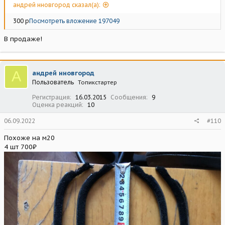
андрей нновгород сказал(а):
300 р
Посмотреть вложение 197049
В продаже!
А
андрей нновгород
Пользователь
Топикстартер
Регистрация
16.03.2015
Сообщения
9
Оценка реакций
10
06.09.2022
#110
Похоже на м20
4 шт 700₽