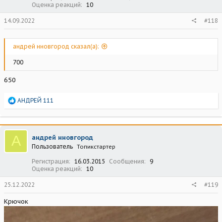
Оценка реакций
10
14.09.2022
#118
андрей нновгород сказал(а):
700
650
Р
АНДРЕЙ 111
е
а
к
ц
А
андрей нновгород
и
Пользователь
Топикстартер
и
:
Регистрация
16.03.2015
Сообщения
9
Оценка реакций
10
25.12.2022
#119
Крючок