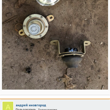
А
андрей нновгород
Пользователь
Топикстартер