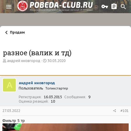
Продам
разное (валик и тд)
А
Д
андрей нновгород
30.03.2020
в
а
т
т
о
а
р
н
А
андрей нновгород
т
а
Пользователь
е
Топикстартер
ч
м
а
Регистрация
16.03.2015
Сообщения
9
ы
л
Оценка реакций
10
а
27.03.2022
#101
Фильтр 5 тр