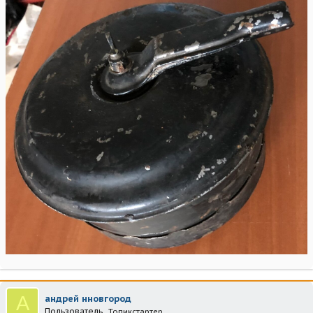
А
андрей нновгород
Пользователь
Топикстартер