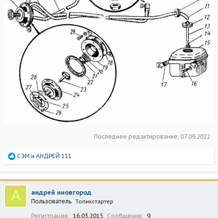
Последнее редактирование:
07.09.2022
Р
СЭМ
и
АНДРЕЙ 111
е
а
к
ц
А
андрей нновгород
и
Пользователь
Топикстартер
и
:
Регистрация
16.03.2015
Сообщения
9