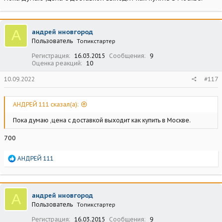
А
андрей нновгород
Пользователь
Топикстартер
Регистрация
16.03.2015
Сообщения
9
Оценка реакций
10
10.09.2022
#117
АНДРЕЙ 111 сказал(а):
Пока думаю ,цена с доставкой выходит как купить в Москве.
700
Р
АНДРЕЙ 111
е
а
к
ц
А
андрей нновгород
и
Пользователь
Топикстартер
и
:
Регистрация
16.03.2015
Сообщения
9