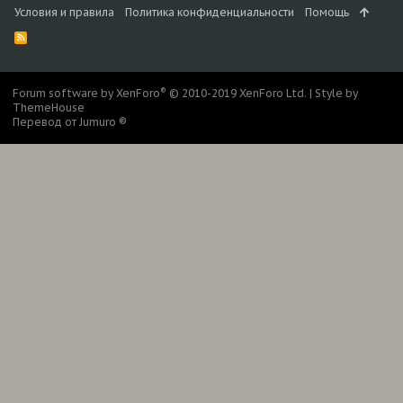
Условия и правила
Политика конфиденциальности
Помощь
R
S
S
®
Forum software by XenForo
© 2010-2019 XenForo Ltd.
|
Style by
ThemeHouse
Перевод от Jumuro ®