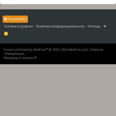
Русский (RU)
Условия и правила
Политика конфиденциальности
Помощь
R
S
S
®
Forum software by XenForo
© 2010-2019 XenForo Ltd.
|
Style by
ThemeHouse
Перевод от Jumuro ®