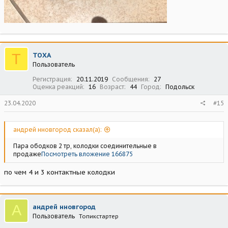
Т
ТОХА
Пользователь
Регистрация
20.11.2019
Сообщения
27
Оценка реакций
16
Возраст
44
Город
Подольск
23.04.2020
#15
андрей нновгород сказал(а):
Пара ободков 2 тр, колодки соединительные в
продаже
Посмотреть вложение 166875
по чем 4 и 3 контактные колодки
А
андрей нновгород
Пользователь
Топикстартер