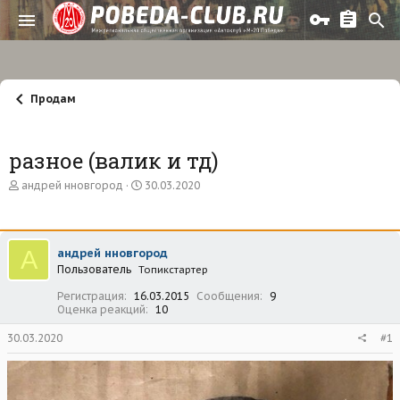
Продам
разное (валик и тд)
А
Д
андрей нновгород
30.03.2020
в
а
т
т
о
а
р
н
А
андрей нновгород
т
а
Пользователь
е
Топикстартер
ч
м
а
Регистрация
16.03.2015
Сообщения
9
ы
л
Оценка реакций
10
а
30.03.2020
#1