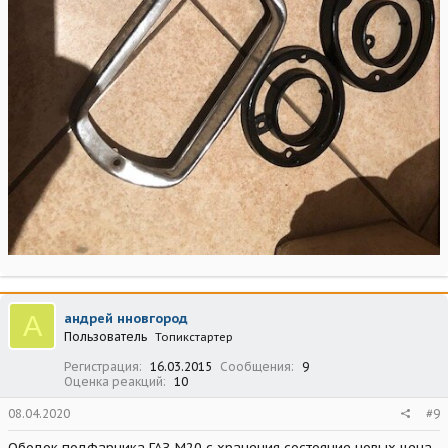
А
андрей нновгород
Пользователь
Топикстартер
Регистрация
16.03.2015
Сообщения
9
Оценка реакций
10
08.04.2020
#9
Ободок подфарника ГАЗ-М20 с хранения состояние новых цена