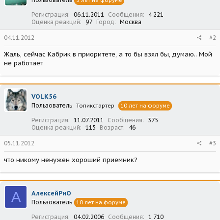
5 лет на форуме
Регистрация
06.11.2011
Сообщения
4 221
Оценка реакций
97
Город
Москва
04.11.2012
#2
Жаль, сейчас Кабрик в приоритете, а то бы взял бы, думаю.. Мой
не работает
VOLK56
Пользователь
Топикстартер
10 лет на форуме
Регистрация
11.07.2011
Сообщения
375
Оценка реакций
115
Возраст
46
05.11.2012
#3
что никому ненужен хороший приемник?
А
АлексейРиО
Пользователь
10 лет на форуме
Регистрация
04.02.2006
Сообщения
1 710