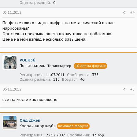
Оценка реакций
0
05.11.2012
#4
По фотке плохо видно, цифры на металлической шкале
нарисованы?
Орг стекла прикрывающего шкалу тоже не наблюдаю.
Цена на мой взгляд несколько завышена.
VOLK56
Пользователь
Топикстартер
10 лет на форуме
Регистрация
11.07.2011
Сообщения
375
Оценка реакций
115
Возраст
46
06.11.2012
#5
все на месте как положено
Олд Джек
Координатор клуба
Команда форума
Регистрация
23.12.2007
Сообщения
13 439