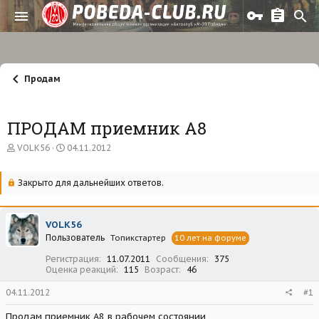
Продам
ПРОДАМ приемник А8
А
Д
VOLK56
04.11.2012
в
а
т
т
о
а
Закрыто для дальнейших ответов.
р
н
т
а
е
ч
VOLK56
м
а
Пользователь
ы
л
Топикстартер
10 лет на форуме
а
Регистрация
11.07.2011
Сообщения
375
Оценка реакций
115
Возраст
46
04.11.2012
#1
Продам приемник А8 в рабочем состоянии