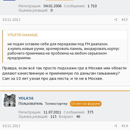
Регистрация
04.02.2006
Сообщения
1 710
Оценка реакций
0
10.11.2012
#13
VOLK56 сказал(а):
не подам оставлю себе для переделки под FM диапазон.
а купить новые ручки, хромировать панель, анодировать корпус
рабочего приемника не проблема на любом серьезном
предприятии.
Правда, если всё так просто подскажи где в Москве или области
делают качественную и приемлемую по деньгам гальванику?
Сам за 10 лет узнал про два места, и те не в Москве.
VOLK56
Пользователь
Топикстартер
10 лет на форуме
Регистрация
11.07.2011
Сообщения
375
Оценка реакций
115
Возраст
46
10.11.2012
#14