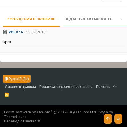
СООБЩЕНИЯ В ПРОФИЛЕ
НЕДАВНЯЯ АКТИВНОСТЬ
КО
VOLK56
11.08.2017
Орск
Русский (RU)
Условия и правила
Политика конфиденциальности
Помощь
R
S
S
®
Forum software by XenForo
© 2010-2019 XenForo Ltd.
|
Style by
ThemeHouse
Перевод от Jumuro ®
Верх
Низ