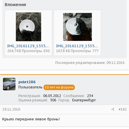
Вложения
IMG_20161129_153520.jpg
IMG_20161129_153555.jpg
264,7 КБ
Просмотры: 630
167,8 КБ
Просмотры: 777
Последнее редактирование:
09.12.2016
polet286
Пользователь
10 лет на форуме
Регистрация
06.05.2012
Сообщения
234
Оценка реакций
306
Город
Екатеринбург
29.11.2016
#162
Крыло переднее левое бронь!