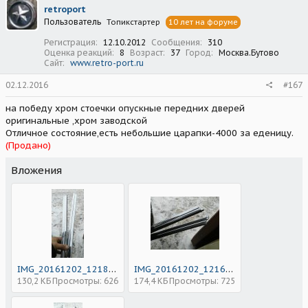
retroport
Пользователь
Топикстартер
10 лет на форуме
Регистрация
12.10.2012
Сообщения
310
Оценка реакций
8
Возраст
37
Город
Москва.Бутово
Сайт
www.retro-port.ru
02.12.2016
#167
на победу хром стоечки опускные передних дверей
оригинальные ,хром заводской
Отличное состояние,есть небольшие царапки-4000 за еденицу.
(Продано)
Вложения
IMG_20161202_121809.jpg
IMG_20161202_121621.jpg
130,2 КБ
Просмотры: 626
174,4 КБ
Просмотры: 725