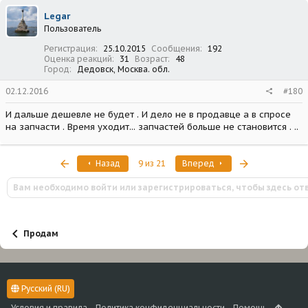
Legar
Пользователь
Регистрация
25.10.2015
Сообщения
192
Оценка реакций
31
Возраст
48
Город
Дедовск, Москва. обл.
02.12.2016
#180
И дальше дешевле не будет . И дело не в продавце а в спросе
на запчасти . Время уходит... запчастей больше не становится . ..
Первый
Последняя
Назад
9 из 21
Вперед
Вам необходимо войти или зарегистрироваться, чтобы здесь от
Продам
Русский (RU)
Условия и правила
Политика конфиденциальности
Помощь