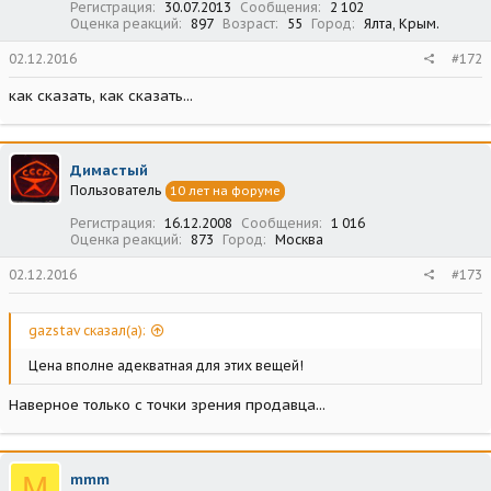
Регистрация
30.07.2013
Сообщения
2 102
Оценка реакций
897
Возраст
55
Город
Ялта, Крым.
02.12.2016
#172
как сказать, как сказать...
Димастый
Пользователь
10 лет на форуме
Регистрация
16.12.2008
Сообщения
1 016
Оценка реакций
873
Город
Москва
02.12.2016
#173
gazstav сказал(а):
Цена вполне адекватная для этих вещей!
Наверное только с точки зрения продавца...
M
mmm