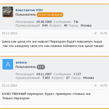
Константин VSH
Пользователь
10 лет на форуме
Регистрация
03.08.2009
Сообщения
741
Оценка реакций
844
Возраст
40
Город
Москва
02.12.2016
#178
Цена как цена,это же новые! Перехром будет максимум тыща
,так что каждому свое,это как планка лобового,тож цена такая!
А
алекса
Пользователь
R.I.P.
Регистрация
04.11.2007
Сообщения
5 137
Оценка реакций
3 602
Возраст
67
Город
Москва
02.12.2016
#179
КАЧЕСТВЕННЫЙ перехром, будет, примерно столько-же.
Только перехром