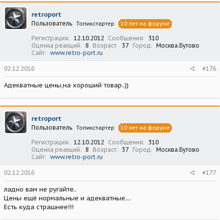
retroport
Пользователь
Топикстартер
10 лет на форуме
Регистрация
12.10.2012
Сообщения
310
Оценка реакций
8
Возраст
37
Город
Москва.Бутово
Сайт
www.retro-port.ru
02.12.2016
#176
Адекватные цены,на хороший товар..))
retroport
Пользователь
Топикстартер
10 лет на форуме
Регистрация
12.10.2012
Сообщения
310
Оценка реакций
8
Возраст
37
Город
Москва.Бутово
Сайт
www.retro-port.ru
02.12.2016
#177
ладно вам не ругайте..
Цены ещё нормальные и адекватные....
Есть куда страшнее!!!