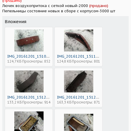
(
Продано
)
Лючек воздухопритока с сеткой новый-2000
(продано)
Пепельницы состояние новых в сборе с корпусом-3000 шт
Вложения
IMG_20161201_151058.jpg
IMG_20161201_151107.jpg
124,7 КБ
Просмотры: 852
124,8 КБ
Просмотры: 801
IMG_20161201_151224.jpg
IMG_20161201_151236.jpg
133,2 КБ
Просмотры: 914
163,3 КБ
Просмотры: 871