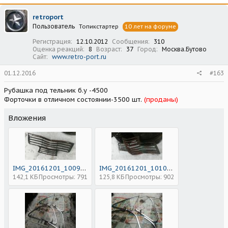
retroport
Пользователь
Топикстартер
10 лет на форуме
Регистрация
12.10.2012
Сообщения
310
Оценка реакций
8
Возраст
37
Город
Москва.Бутово
Сайт
www.retro-port.ru
01.12.2016
#163
Рубашка под тельник б.у -4500
Форточки в отличном состоянии-3500 шт.
(проданы)
Вложения
IMG_20161201_100914.jpg
IMG_20161201_101022.jpg
142,1 КБ
Просмотры: 791
125,8 КБ
Просмотры: 902