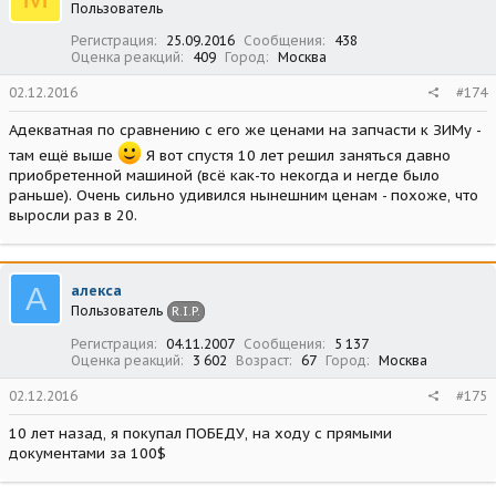
Пользователь
Регистрация
25.09.2016
Сообщения
438
Оценка реакций
409
Город
Москва
02.12.2016
#174
Адекватная по сравнению с его же ценами на запчасти к ЗИМу -
там ещё выше
Я вот спустя 10 лет решил заняться давно
приобретенной машиной (всё как-то некогда и негде было
раньше). Очень сильно удивился нынешним ценам - похоже, что
выросли раз в 20.
А
алекса
Пользователь
R.I.P.
Регистрация
04.11.2007
Сообщения
5 137
Оценка реакций
3 602
Возраст
67
Город
Москва
02.12.2016
#175
10 лет назад, я покупал ПОБЕДУ, на ходу с прямыми
документами за 100$