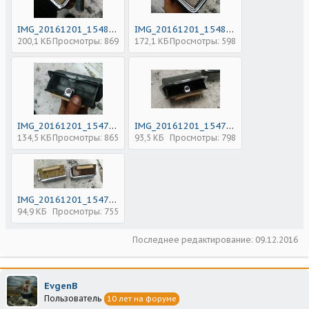
IMG_20161201_154837.jpg
IMG_20161201_154802.jpg
200,1 КБ
Просмотры: 869
172,1 КБ
Просмотры: 598
IMG_20161201_154739.jpg
IMG_20161201_154722.jpg
134,5 КБ
Просмотры: 865
93,5 КБ
Просмотры: 798
IMG_20161201_154700.jpg
94,9 КБ
Просмотры: 755
Последнее редактирование:
09.12.2016
EvgenB
Пользователь
10 лет на форуме