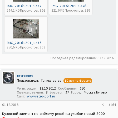
IMG_20161201_143703.jpg
IMG_20161201_143645.jpg
234,1 КБ
Просмотры: 861
221,9 КБ
Просмотры: 829
IMG_20161201_143622.jpg
250,6 КБ
Просмотры: 858
Последнее редактирование:
03.12.2016
retroport
Пользователь
Топикстартер
10 лет на форуме
Регистрация
12.10.2012
Сообщения
310
Оценка реакций
8
Возраст
37
Город
Москва.Бутово
Сайт
www.retro-port.ru
01.12.2016
#164
Кузовной элемент по эмблему решётки улыбки новый-2000.