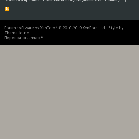
R
S
S
®
Forum software by XenForo
© 2010-2019 XenForo Ltd.
|
Style by
ThemeHouse
Перевод от Jumuro ®