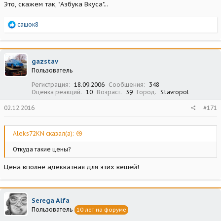
Это, скажем так, "Азбука Вкуса"...
Р
сашок8
е
а
к
ц
gazstav
и
Пользователь
и
:
Регистрация
18.09.2006
Сообщения
348
Оценка реакций
10
Возраст
39
Город
Stavropol
02.12.2016
#171
Aleks72KN сказал(а):
Откуда такие цены?
Цена вполне адекватная для этих вещей!
Serega Alfa
Пользователь
10 лет на форуме