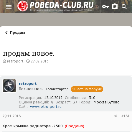
Продам
продам новое.
А
Д
retroport
27.02.2013
в
а
т
т
о
а
р
н
retroport
т
а
Пользователь
е
ч
Топикстартер
10 лет на форуме
м
а
Регистрация
12.10.2012
Сообщения
310
ы
л
Оценка реакций
8
Возраст
37
Город
Москва.Бутово
а
Сайт
www.retro-port.ru
29.11.2016
#161
Хром крышка радиатора -2500
. (Продано)