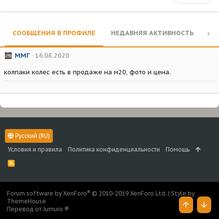
СООБЩЕНИЯ В ПРОФИЛЕ
НЕДАВНЯЯ АКТИВНОСТЬ
КО
ММГ
16.08.2020
колпаки колес есть в продаже на м20, фото и цена.
Русский (RU)
Условия и правила
Политика конфиденциальности
Помощь
R
S
S
®
Forum software by XenForo
© 2010-2019 XenForo Ltd.
|
Style by
ThemeHouse
Перевод от Jumuro ®
Верх
Низ