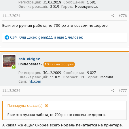
Регистрация
31.03.2019
Сообщения
1 381
Оценка реакций
2 519
Город
Новокузнецк
11.12.2024
#776
Если это ручная работа, то 700 рэ это совсем не дорого.
Р
СЭМ
,
Олд Джек
,
genn111
и еще 1 человек
е
а
к
ц
ash-oldgaz
и
Пользователь
10 лет на форуме
и
:
Регистрация
30.12.2009
Сообщения
9 027
Оценка реакций
11 871
Возраст
51
Город
Москва
Сайт
vk.com
11.12.2024
#777
Паппаруда сказал(а):
Если это ручная работа, то 700 рэ это совсем не дорого.
А какая же ещё? Скорее всего модель печатается на принтере,