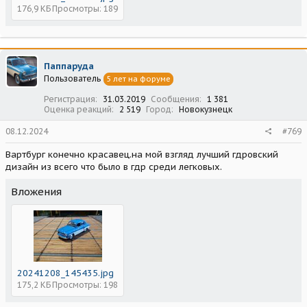
176,9 КБ
Просмотры: 189
Паппаруда
Пользователь
5 лет на форуме
Регистрация
31.03.2019
Сообщения
1 381
Оценка реакций
2 519
Город
Новокузнецк
08.12.2024
#769
Вартбург конечно красавец.на мой взгляд лучший гдровский
дизайн из всего что было в гдр среди легковых.
Вложения
20241208_145435.jpg
175,2 КБ
Просмотры: 198