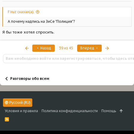
Firuz сказал(а):
А почему надпись на ЗиСе "Полиция"?
Я бы тоже хотел спросить.
Первый
Последняя
Назад
39 из 45
Вперед
Вам необходимо войти или зарегистрироваться, чтобы здесь от
Разговоры обо всем
Русский (RU)
Условия и правила
Политика конфиденциальности
Помощь
R
S
S