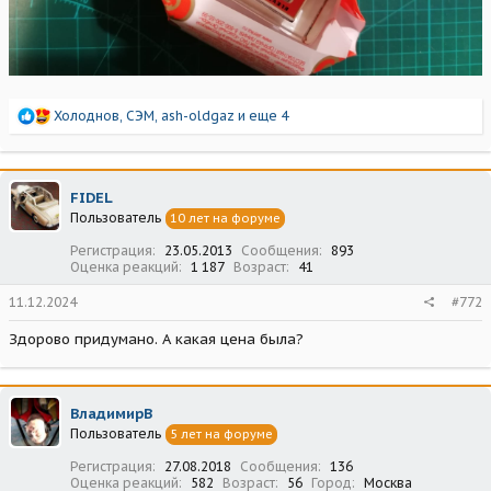
Р
Холоднов
,
СЭМ
,
ash-oldgaz
и еще 4
е
а
к
ц
FIDEL
и
Пользователь
10 лет на форуме
и
:
Регистрация
23.05.2013
Сообщения
893
Оценка реакций
1 187
Возраст
41
11.12.2024
#772
Здорово придумано. А какая цена была?
ВладимирВ
Пользователь
5 лет на форуме
Регистрация
27.08.2018
Сообщения
136
Оценка реакций
582
Возраст
56
Город
Москва