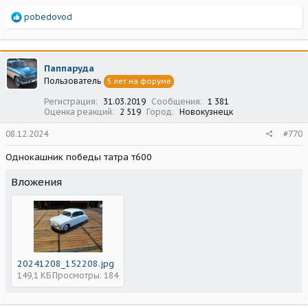
Р
pobedovod
е
а
к
ц
Паппаруда
и
Пользователь
5 лет на форуме
и
:
Регистрация
31.03.2019
Сообщения
1 381
Оценка реакций
2 519
Город
Новокузнецк
08.12.2024
#770
Однокашник победы татра т600
Вложения
20241208_152208.jpg
149,1 КБ
Просмотры: 184