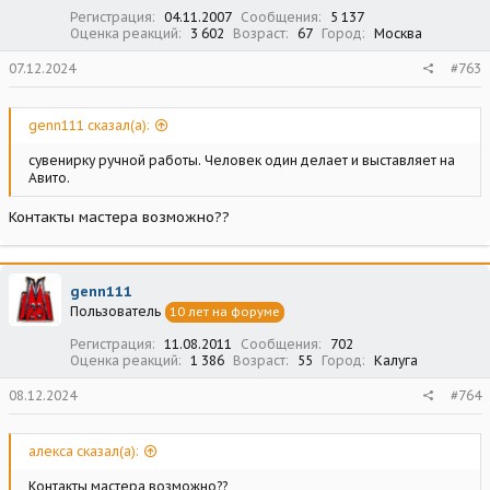
:
Регистрация
04.11.2007
Сообщения
5 137
Оценка реакций
3 602
Возраст
67
Город
Москва
07.12.2024
#763
genn111 сказал(а):
сувенирку ручной работы. Человек один делает и выставляет на
Авито.
Контакты мастера возможно??
genn111
Пользователь
10 лет на форуме
Регистрация
11.08.2011
Сообщения
702
Оценка реакций
1 386
Возраст
55
Город
Калуга
08.12.2024
#764
алекса сказал(а):
Контакты мастера возможно??