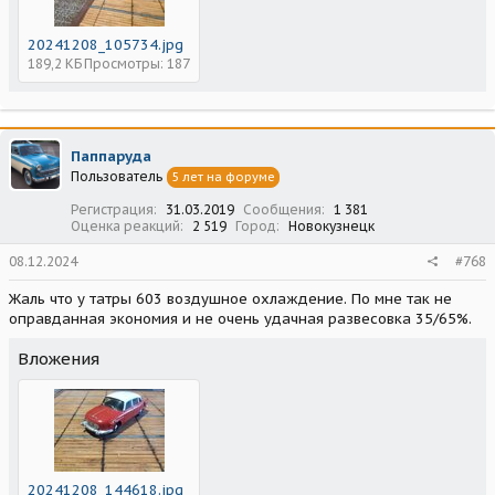
20241208_105734.jpg
189,2 КБ
Просмотры: 187
Паппаруда
Пользователь
5 лет на форуме
Регистрация
31.03.2019
Сообщения
1 381
Оценка реакций
2 519
Город
Новокузнецк
08.12.2024
#768
Жаль что у татры 603 воздушное охлаждение. По мне так не
оправданная экономия и не очень удачная развесовка 35/65%.
Вложения
20241208_144618.jpg