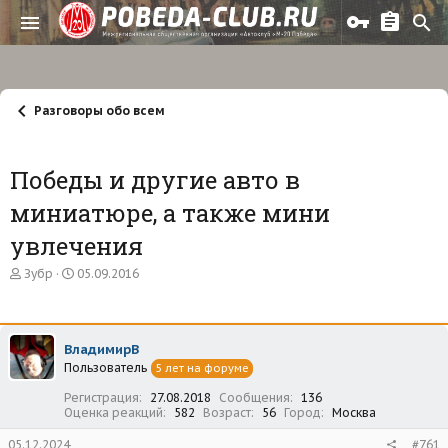
Разговоры обо всем
Победы и другие авто в
миниатюре, а также мини
увлечения
А
Д
Зубр
05.09.2016
в
а
т
т
о
а
р
н
ВладимирВ
т
а
Пользователь
е
ч
5 лет на форуме
м
а
Регистрация
27.08.2018
Сообщения
136
ы
л
Оценка реакций
582
Возраст
56
Город
Москва
а
05.12.2024
#761