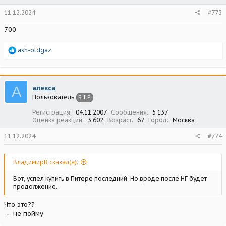
11.12.2024
#773
700
Р
ash-oldgaz
е
а
к
ц
А
алекса
и
Пользователь
R.I.P.
и
:
Регистрация
04.11.2007
Сообщения
5 137
Оценка реакций
3 602
Возраст
67
Город
Москва
11.12.2024
#774
ВладимирВ сказал(а):
Вот, успел купить в Питере последний. Но вроде после НГ будет
продолжение.
Что это??
--- не пойму