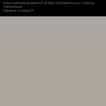
®
Forum software by XenForo
© 2010-2019 XenForo Ltd.
|
Style by
ThemeHouse
Перевод от Jumuro ®