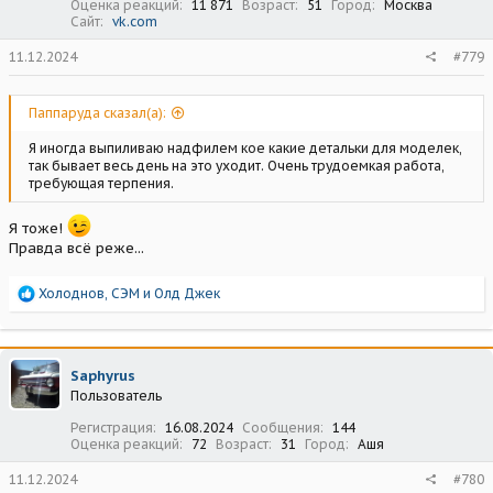
Оценка реакций
11 871
Возраст
51
Город
Москва
Сайт
vk.com
11.12.2024
#779
Паппаруда сказал(а):
Я иногда выпиливаю надфилем кое какие детальки для моделек,
так бывает весь день на это уходит. Очень трудоемкая работа,
требующая терпения.
Я тоже!
Правда всё реже...
Р
Холоднов
,
СЭМ
и
Олд Джек
е
а
к
ц
Saphyrus
и
Пользователь
и
:
Регистрация
16.08.2024
Сообщения
144
Оценка реакций
72
Возраст
31
Город
Ашя
11.12.2024
#780