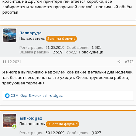
красится, на другом принтере печатается коробка, всё
собирается и заливается прозрачной смолой - приличный объём
работы!
Паппаруда
Пользователь
5 лет на форуме
Регистрация
31.03.2019
Сообщения
1 381
Оценка реакций
2 519
Город
Новокузнецк
11.12.2024
#778
Я иногда выпиливаю надфилем кое какие детальки для моделек,
так бывает весь день на это уходит. Очень трудоемкая работа,
требующая терпения.
Р
СЭМ
,
Олд Джек
и
ash-oldgaz
е
а
к
ц
ash-oldgaz
и
Пользователь
10 лет на форуме
и
:
Регистрация
30.12.2009
Сообщения
9 027