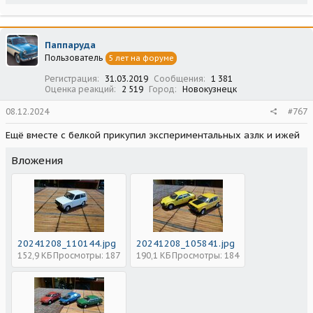
Паппаруда
Пользователь
5 лет на форуме
Регистрация
31.03.2019
Сообщения
1 381
Оценка реакций
2 519
Город
Новокузнецк
08.12.2024
#767
Ещё вместе с белкой прикупил экспериментальных азлк и ижей
Вложения
20241208_110144.jpg
20241208_105841.jpg
152,9 КБ
Просмотры: 187
190,1 КБ
Просмотры: 184