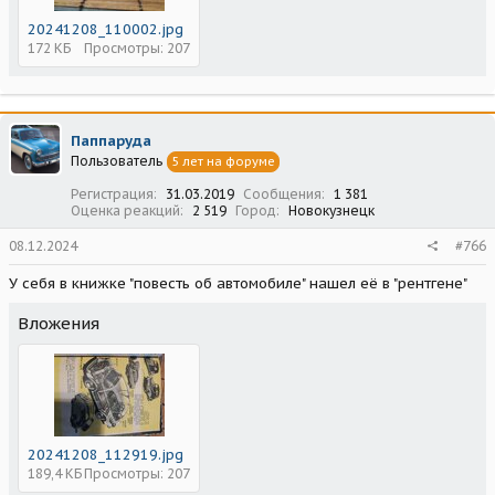
20241208_110002.jpg
172 КБ
Просмотры: 207
Паппаруда
Пользователь
5 лет на форуме
Регистрация
31.03.2019
Сообщения
1 381
Оценка реакций
2 519
Город
Новокузнецк
08.12.2024
#766
У себя в книжке "повесть об автомобиле" нашел её в "рентгене"
Вложения
20241208_112919.jpg
189,4 КБ
Просмотры: 207