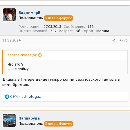
ВладимирВ
Пользователь
5 лет на форуме
Регистрация
27.08.2018
Сообщения
136
Оценка реакций
582
Возраст
56
Город
Москва
11.12.2024
#775
алекса сказал(а):
Что это??
--- не пойму
Дядька в Питере делает микро копии саратовского тантала в
виде брелков.
Р
СЭМ
и
ash-oldgaz
е
а
к
ц
Паппаруда
и
Пользователь
5 лет на форуме
и
: