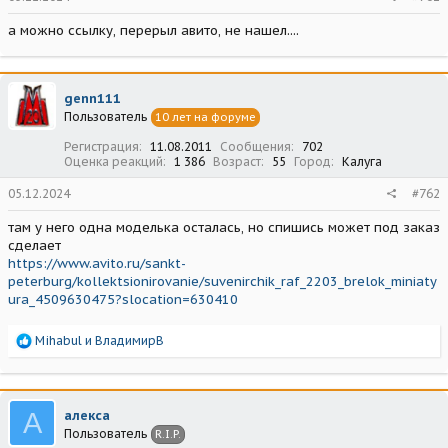
а можно ссылку, перерыл авито, не нашел....
genn111
Пользователь
10 лет на форуме
Регистрация
11.08.2011
Сообщения
702
Оценка реакций
1 386
Возраст
55
Город
Калуга
05.12.2024
#762
там у него одна моделька осталась, но спишись может под заказ
сделает
https://www.avito.ru/sankt-
peterburg/kollektsionirovanie/suvenirchik_raf_2203_brelok_miniaty
ura_4509630475?slocation=630410
Р
Mihabul
и
ВладимирВ
е
а
к
ц
А
алекса
и
Пользователь
R.I.P.
и