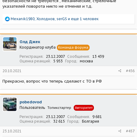
безопасности не требуются , механические, стрелочные
указателей поворота никто не отменял и т.д.
Р
Mexanik1980
,
Холоднов
,
serGS
и еще 1 человек
е
а
к
ц
Олд Джек
и
Координатор клуба
Команда форума
и
:
Регистрация
23.12.2007
Сообщения
13 439
Оценка реакций
5 953
Город
москва
20.10.2021
#456
Прекрасно, вопрос что теперь сделают с ТО в РФ
pobedovod
Пользователь
Топикстартер
Авторитет
Регистрация
23.12.2007
Сообщения
9 681
Оценка реакций
32 615
Город
Болгария
23.10.2021
#457