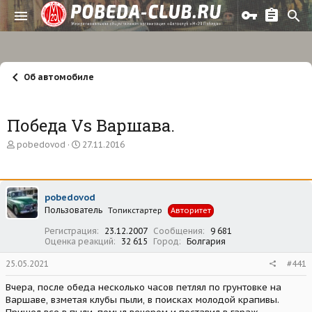
Об автомобиле
Победа Vs Варшава.
А
Д
pobedovod
27.11.2016
в
а
т
т
о
а
р
н
pobedovod
т
а
Пользователь
е
ч
Топикстартер
Авторитет
м
а
Регистрация
23.12.2007
Сообщения
9 681
ы
л
Оценка реакций
32 615
Город
Болгария
а
25.05.2021
#441
Вчера, после обеда несколько часов петлял по грунтовке на
Варшаве, взметая клубы пыли, в поисках молодой крапивы.