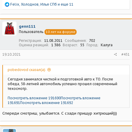
Р
Felix
,
Холоднов
,
Илья СПб
и еще 11
е
а
к
ц
genn111
и
Пользователь
10 лет на форуме
и
:
Регистрация
11.08.2011
Сообщения
702
Оценка реакций
1 386
Возраст
55
Город
Калуга
19.10.2021
#451
pobedovod сказал(а):
Сегодня занимался чисткой и подготовкой авто к ТО. После
обеда, 58-летней автомобиль успешно прошел современный
техосмотр.
Посмотреть вложение 191690
Посмотреть вложение
191691
Посмотреть вложение 191692
Спереди смотриш, улыбается. С сзади прищур хитрющий)))