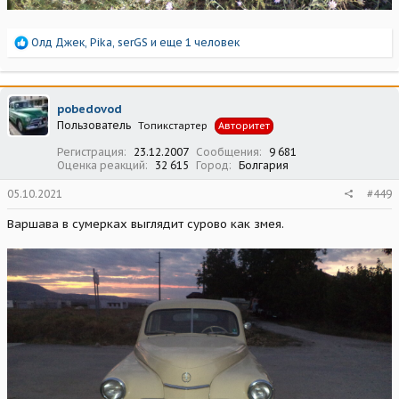
Р
Олд Джек
,
Pika
,
serGS
и еще 1 человек
е
а
к
ц
pobedovod
и
Пользователь
Топикстартер
Авторитет
и
:
Регистрация
23.12.2007
Сообщения
9 681
Оценка реакций
32 615
Город
Болгария
05.10.2021
#449
Варшава в сумерках выглядит сурово как змея.