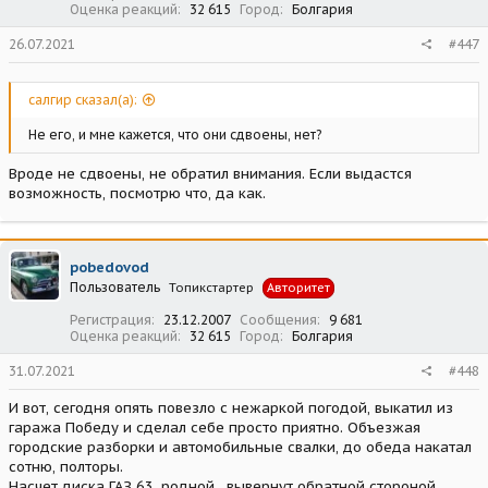
Оценка реакций
32 615
Город
Болгария
26.07.2021
#447
салгир сказал(а):
Не его, и мне кажется, что они сдвоены, нет?
Вроде не сдвоены, не обратил внимания. Если выдастся
возможность, посмотрю что, да как.
pobedovod
Пользователь
Топикстартер
Авторитет
Регистрация
23.12.2007
Сообщения
9 681
Оценка реакций
32 615
Город
Болгария
31.07.2021
#448
И вот, сегодня опять повезло с нежаркой погодой, выкатил из
гаража Победу и сделал себе просто приятно. Объезжая
городские разборки и автомобильные свалки, до обеда накатал
сотню, полторы.
Насчет диска ГАЗ 63, родной , вывернут обратной стороной