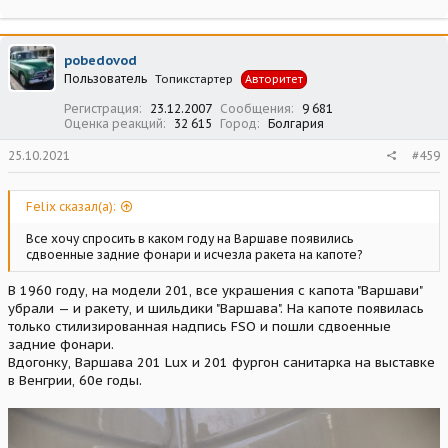
pobedovod
Пользователь
Топикстартер
Авторитет
Регистрация
23.12.2007
Сообщения
9 681
Оценка реакций
32 615
Город
Болгария
25.10.2021
#459
Felix сказал(а):
Все хочу спросить в каком году на Варшаве появились
сдвоенные задние фонари и исчезла ракета на капоте?
В 1960 году, на модели 201, все украшения с капота "Варшави"
убрали — и ракету, и шильдики "Варшава". На капоте появилась
только стилизированная надпись FSO и пошли сдвоенные
задние фонари.
Вдогонку, Варшава 201 Lux и 201 фургон санитарка на выставке
в Венгрии, 60е годы.