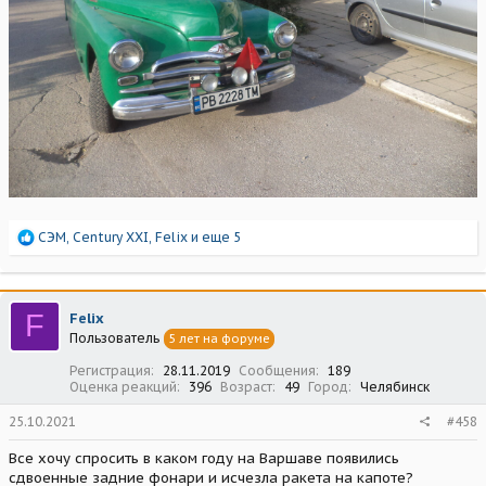
Р
СЭМ
,
Century XXI
,
Felix
и еще 5
е
а
к
ц
F
Felix
и
Пользователь
5 лет на форуме
и
:
Регистрация
28.11.2019
Сообщения
189
Оценка реакций
396
Возраст
49
Город
Челябинск
25.10.2021
#458
Все хочу спросить в каком году на Варшаве появились
сдвоенные задние фонари и исчезла ракета на капоте?