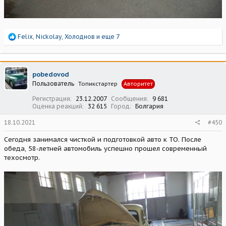
Р
Felix
,
Nickolay
,
Холоднов
и еще 7
е
а
к
ц
pobedovod
и
Пользователь
Топикстартер
Авторитет
и
:
Регистрация
23.12.2007
Сообщения
9 681
Оценка реакций
32 615
Город
Болгария
18.10.2021
#450
Сегодня занимался чисткой и подготовкой авто к ТО. После
обеда, 58-летней автомобиль успешно прошел современный
техосмотр.