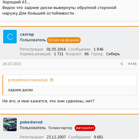
Хороший 63...
Видно что задние диски вывернуты обратной стороной
наружу.Для большей остойчивости.
С
салгир
Пользователь
10 лет на форуме
Регистрация
01.05.2016
Сообщения
1 846
Оценка реакций
1 721
Возраст
66
Город
Сибирь
26.07.2021
#446
pobedovod сказал(а):
задние диски
Не его, и мне кажется, что они сдвоены, нет?
pobedovod
Пользователь
Топикстартер
Авторитет
Регистрация
23.12.2007
Сообщения
9 681