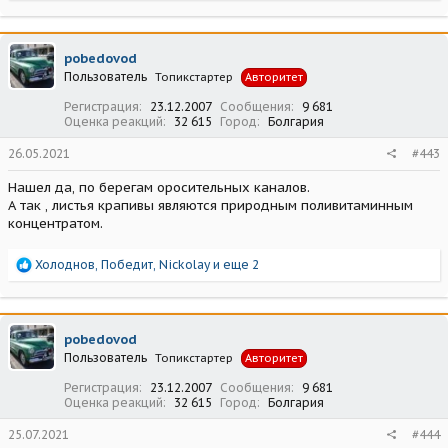
а
к
ц
pobedovod
и
Пользователь
Топикстартер
Авторитет
и
:
Регистрация
23.12.2007
Сообщения
9 681
Оценка реакций
32 615
Город
Болгария
26.05.2021
#443
Нашел да, по берегам оросительных каналов.
А так , листья крапивы являются природным поливитаминным
концентратом.
Р
Холоднов
,
Победит
,
Nickolay
и еще 2
е
а
к
ц
pobedovod
и
Пользователь
Топикстартер
Авторитет
и
:
Регистрация
23.12.2007
Сообщения
9 681
Оценка реакций
32 615
Город
Болгария
25.07.2021
#444