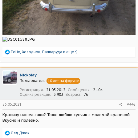
Р
Felix
,
Холоднов
,
Паппаруда
и еще 9
е
а
к
ц
Nickolay
и
Пользователь
10 лет на форуме
и
:
Регистрация
21.03.2012
Сообщения
2 104
Оценка реакций
3 903
Возраст
76
25.05.2021
#442
Крапиву нашел-таки? Тоже люблю супчик с молодой крапивой.
Вкусно и полезно.
Р
Олд Джек
е