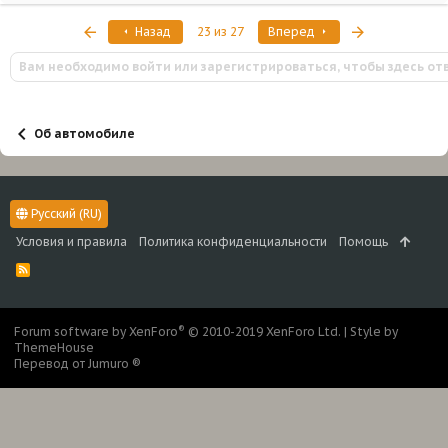
Первый
Последняя
Назад
23 из 27
Вперед
Вам необходимо войти или зарегистрироваться, чтобы здесь от
Об автомобиле
Русский (RU)
Условия и правила
Политика конфиденциальности
Помощь
R
S
S
®
Forum software by XenForo
© 2010-2019 XenForo Ltd.
|
Style by
ThemeHouse
Перевод от Jumuro ®