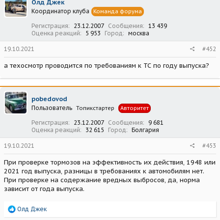
Олд Джек
Координатор клуба
Команда форума
Регистрация
23.12.2007
Сообщения
13 439
Оценка реакций
5 953
Город
москва
19.10.2021
#452
а техосмотр проводится по требованиям к ТС по году выпуска?
pobedovod
Пользователь
Топикстартер
Авторитет
Регистрация
23.12.2007
Сообщения
9 681
Оценка реакций
32 615
Город
Болгария
19.10.2021
#453
При проверке тормозов на эффективность их действия, 1948 или
2021 год выпуска, разницы в требованиях к автомобилям нет.
При проверке на содержание вредных выбросов, да, норма
зависит от года выпуска.
Р
Олд Джек
е