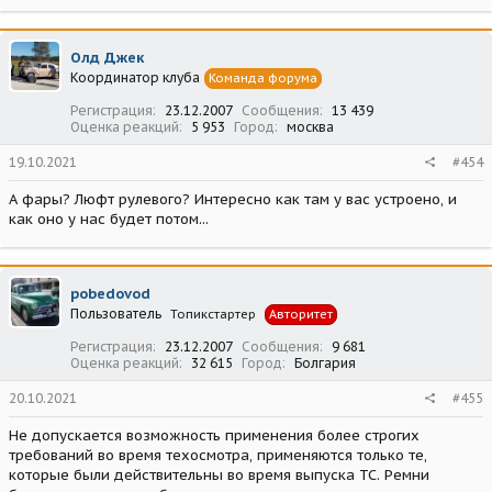
а
к
ц
Олд Джек
и
Координатор клуба
Команда форума
и
:
Регистрация
23.12.2007
Сообщения
13 439
Оценка реакций
5 953
Город
москва
19.10.2021
#454
А фары? Люфт рулевого? Интересно как там у вас устроено, и
как оно у нас будет потом...
pobedovod
Пользователь
Топикстартер
Авторитет
Регистрация
23.12.2007
Сообщения
9 681
Оценка реакций
32 615
Город
Болгария
20.10.2021
#455
Не допускается возможность применения более строгих
требований во время техосмотра, применяются только те,
которые были действительны во время выпуска ТС. Ремни