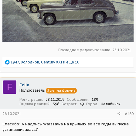
Последнее редактирование:
25.10.2021
Р
1947
,
Холоднов
,
Century XXI
и еще 10
е
а
к
ц
F
Felix
и
Пользователь
5 лет на форуме
и
:
Регистрация
28.11.2019
Сообщения
189
Оценка реакций
396
Возраст
49
Город
Челябинск
26.10.2021
#460
Спасибо! А надпись Warszawa на крыльях во все годы выпуска
устанавливалась?