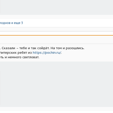
лоднов
и еще 3
 Сказали – тебе и так сойдёт. На том и разошлись.
 питерских ребят из
https://pochin.ru/
.
ть и немного светловат.