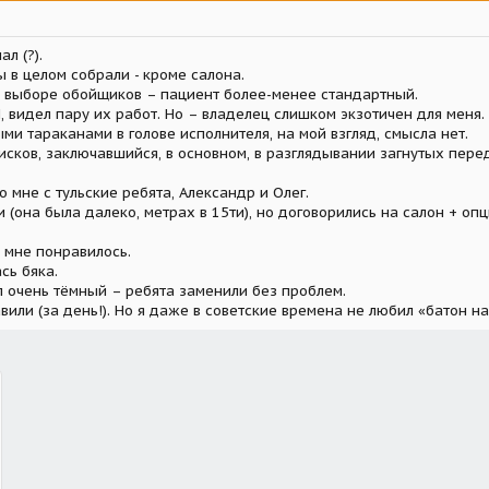
л (?).
 в целом собрали - кроме салона.
в выборе обойщиков – пациент более-менее стандартный.
 видел пару их работ. Но – владелец слишком экзотичен для меня.
ми тараканами в голове исполнителя, на мой взгляд, смысла нет.
сков, заключавшийся, в основном, в разглядывании загнутых перед
о мне с тульские ребята, Александр и Олег.
 (она была далеко, метрах в 15ти), но договорились на салон + опци
 мне понравилось.
сь бяка.
л очень тёмный – ребята заменили без проблем.
вили (за день!). Но я даже в советские времена не любил «батон нар