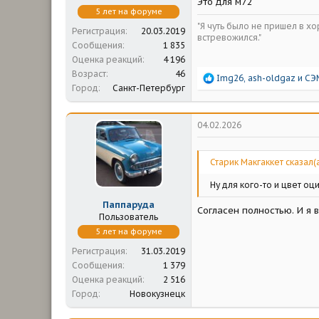
Это для м72
5 лет на форуме
"Я чуть было не пришел в х
Регистрация
20.03.2019
встревожился."
Сообщения
1 835
Оценка реакций
4 196
Возраст
46
Р
Img26
,
ash-oldgaz
и
СЭ
Город
Санкт-Петербург
е
а
к
ц
04.02.2026
и
и
:
Старик Макгаккет сказал(а
Ну для кого-то и цвет оц
Паппаруда
Согласен полностью. И я в
Пользователь
5 лет на форуме
Регистрация
31.03.2019
Сообщения
1 379
Оценка реакций
2 516
Город
Новокузнецк