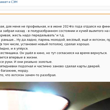
аккет
и
СЭМ
ая, для меня не профильная, и в июне 2024го года отдался на фини
а забрал назад - в полуразбранном состоянии и кучей вылитого на
 кривая, жесть надо переделывать" и т.д.
 раньше... Ну да ладно, парень молодой, весёлый, ещё и яхтсмэн, п
 (в том числе, установил новый потолок), сделал хорошо.
идно, и я упёрся.
естянщика. Он ушёл в кино, но тут согласился на время вернуться.
ается впервые в жизни.
се руки. И они реально золотые.
пятидневки подогнал и частично заново сделал карты дверей.
 багажник, морду.
 то, что яхтсмэн зачем-то разобрал.