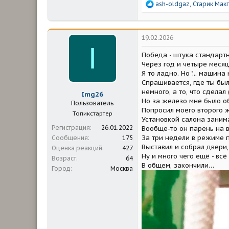
Р
ash-oldgaz
,
Старик Макг
е
а
к
ц
19.02.2026
и
I
и
Победа - штука стандартн
:
Через год и четыре месяц
Я то ладно. Но "... машина
Спрашивается, где ты был
немного, а то, что сделал
Img26
Но за железо мне было об
Пользователь
Попросил моего второго ж
Топикстартер
Установкой салона заним
Регистрация
26.01.2022
Вообще-то он парень на в
За три недели в режиме 
Сообщения
175
Выставил и собрал двери,
Оценка реакций
427
Ну и много чего ещё - всё
Возраст
64
В общем, закончили…
Город
Москва