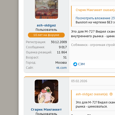
м
а
ы
л
а
Старик Макгаккет сказал(а
Посмотреть вложение 23
Выхлоп на чертеже БЕЗ з
ash-oldgaz
Пользователь
Это для М-72? Видел ска
10 лет на форуме
внутреннего рынка - цинк
Регистрация
30.12.2009
Собянинск - огромная стр
Сообщения
9 017
Оценка реакций
11 864
Возраст
51
Город
Москва
Р
СЭМ
Сайт
vk.com
е
а
к
ц
03.02.2026
и
и
:
ash-oldgaz сказал(а):
Это для М-72? Видел ска
рынка - цинковаться.
Старик Макгаккет
Пользователь