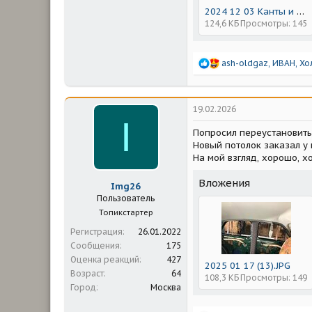
2024 12 03 Канты и потолок (6).JPG
124,6 КБ
Просмотры: 145
Р
ash-oldgaz
,
ИВАН
,
Хо
е
а
к
ц
19.02.2026
и
I
и
Попросил переустановить.
:
Новый потолок заказал у
На мой взгляд, хорошо, хо
Вложения
Img26
Пользователь
Топикстартер
Регистрация
26.01.2022
Сообщения
175
Оценка реакций
427
2025 01 17 (13).JPG
Возраст
64
108,3 КБ
Просмотры: 149
Город
Москва