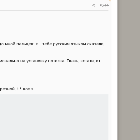
#344
о мной пальцев: «… тебе русским языком сказали,
онально на установку потолка. Ткань, кстати, от
езной, 13 коп.».