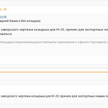
):
2138
адней банки и без козырька
н заводского чертежа козырька для М-20, причем для экспортных м
оваться.
ойплощадка перемежающаяся платными парковками и офисно-торговыми 
н заводского чертежа козырька для М-20, причем для экспортных машин 