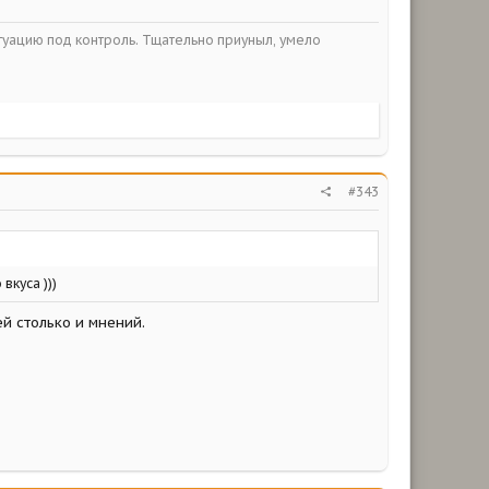
итуацию под контроль. Тщательно приуныл, умело
#343
вкуса )))
ей столько и мнений.