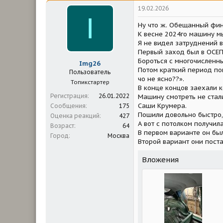
19.02.2026
I
Ну что ж. Обещанный фина
К весне 2024го машину мы
Я не видел затруднений 
Первый заход был в ОСЕП,
Бороться с многочисленны
Img26
Потом краткий период пои
Пользователь
чо не ясно??».
Топикстартер
В конце концов заехали к
Регистрация
26.01.2022
Машину смотреть не стали
Саши Крумера.
Сообщения
175
Пошили довольно быстро,
Оценка реакций
427
А вот с потолком получила
Возраст
64
В первом варианте он бы
Город
Москва
Второй вариант они поста
Вложения