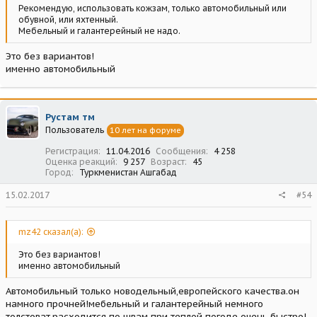
Рекомендую, использовать кожзам, только автомобильный или
обувной, или яхтенный.
Мебельный и галантерейный не надо.
Это без вариантов!
именно автомобильный
Рустам тм
Пользователь
10 лет на форуме
Регистрация
11.04.2016
Сообщения
4 258
Оценка реакций
9 257
Возраст
45
Город
Туркменистан Ашгабад
15.02.2017
#54
mz42 сказал(а):
Это без вариантов!
именно автомобильный
Автомобильный только новодельный,европейского качества.он
намного прочней!мебельный и галантерейный немного
толстоват,расходится по швам при теплой погоде очень быстро!