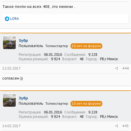
Такое почти на всех 408, это мелочи .
Р
LORA
е
а
к
ц
Зубр
и
Пользователь
Топикстартер
10 лет на форуме
и
:
Регистрация
06.01.2016
Сообщения
9 228
Оценка реакций
9 924
Возраст
48
Город
РБ,г.Минск
12.02.2017
#44
согласен ))
Зубр
Пользователь
Топикстартер
10 лет на форуме
Регистрация
06.01.2016
Сообщения
9 228
Оценка реакций
9 924
Возраст
48
Город
РБ,г.Минск
14.02.2017
#45