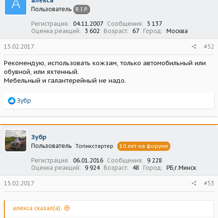
А
алекса
Пользователь
R.I.P.
Регистрация
04.11.2007
Сообщения
5 137
Оценка реакций
3 602
Возраст
67
Город
Москва
15.02.2017
#52
Рекомендую, использовать кожзам, только автомобильный или
обувной, или яхтенный.
Мебельный и галантерейный не надо.
Р
Зубр
е
а
к
ц
Зубр
и
Пользователь
Топикстартер
10 лет на форуме
и
:
Регистрация
06.01.2016
Сообщения
9 228
Оценка реакций
9 924
Возраст
48
Город
РБ,г.Минск
15.02.2017
#53
алекса сказал(а):