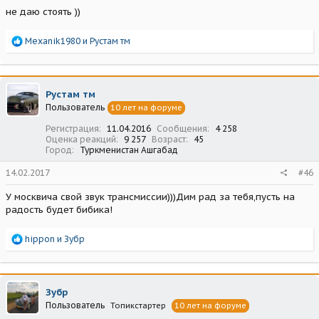
не даю стоять ))
Р
Mexanik1980
и
Рустам тм
е
а
к
ц
Рустам тм
и
Пользователь
10 лет на форуме
и
:
Регистрация
11.04.2016
Сообщения
4 258
Оценка реакций
9 257
Возраст
45
Город
Туркменистан Ашгабад
14.02.2017
#46
У москвича свой звук трансмиссии)))Дим рад за тебя,пусть на
радость будет бибика!
Р
hippon
и
Зубр
е
а
к
ц
Зубр
и
Пользователь
Топикстартер
10 лет на форуме
и
: