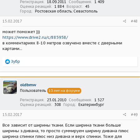
Регистрация
18.09.2011
Сообщения
1 409
Оценка реакций
1 884
Возраст
45
Город
Ростовская область; Севастополь
15.02.2017
#48
может поможет )))
https://www.drive2.ru/c/885958/
в комментариях 8-10 метров озвучено вместе с дверными
картами...
Р
Зубр
е
а
к
ц
oldbmw
и
Пользователь
10 лет на форуме
и
:
Регистрация
23.01.2010
Сообщения
1 527
Оценка реакций
308
Город
Екатеринбург
15.02.2017
#49
Все зависит от ширины ткани. Если ширина ткани больше
ширины з.дивана, то просто суммируем ширину дивана плюс
ширина спинки плюс низ дивана и верх спинки. Тоже для