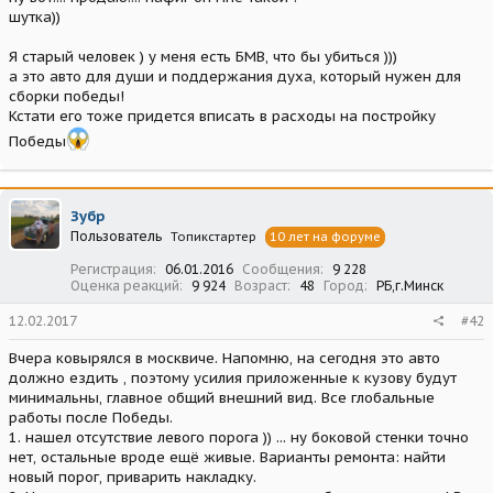
шутка))
Я старый человек ) у меня есть БМВ, что бы убиться )))
а это авто для души и поддержания духа, который нужен для
сборки победы!
Кстати его тоже придется вписать в расходы на постройку
Победы
Зубр
Пользователь
Топикстартер
10 лет на форуме
Регистрация
06.01.2016
Сообщения
9 228
Оценка реакций
9 924
Возраст
48
Город
РБ,г.Минск
12.02.2017
#42
Вчера ковырялся в москвиче. Напомню, на сегодня это авто
должно ездить , поэтому усилия приложенные к кузову будут
минимальны, главное общий внешний вид. Все глобальные
работы после Победы.
1. нашел отсутствие левого порога )) ... ну боковой стенки точно
нет, остальные вроде ещё живые. Варианты ремонта: найти
новый порог, приварить накладку.