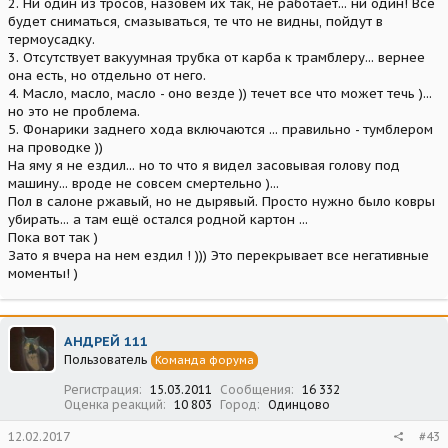
2. Ни один из тросов, назовем их так, не работает... ни один! Все
будет сниматься, смазываться, те что не видны, пойдут в
термоусадку.
3. Отсутствует вакуумная трубка от карба к трамблеру... вернее
она есть, но отдельно от него.
4. Масло, масло, масло - оно везде )) течет все что может течь )...
но это не проблема.
5. Фонарики заднего хода включаются ... правильно - тумблером
на проводке ))
На яму я не ездил... но то что я видел засовывая голову под
машину... вроде не совсем смертельно )...
Пол в салоне ржавый, но не дырявый. Просто нужно было ковры
убирать... а там ещё остался родной картон ...
Пока вот так )
Зато я вчера на нем ездил ! ))) Это перекрывает все негативные
моменты! )
АНДРЕЙ 111
Пользователь
Команда форума
Регистрация
15.03.2011
Сообщения
16 332
Оценка реакций
10 803
Город
Одинцово
12.02.2017
#43