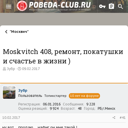
"Москвич"
Moskvitch 408, ремонт, покатушки
и счастье в жизни )
А
Д
Зубр
09.02.2017
в
а
т
т
о
а
р
н
Зубр
т
а
Пользователь
е
ч
Топикстартер
10 лет на форуме
м
а
Регистрация
06.01.2016
Сообщения
9 228
ы
л
Оценка реакций
9 924
Возраст
48
Город
РБ,г.Минск
а
10.02.2017
#41
ну вот.... продаю.... нафиг он мне такой !