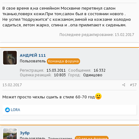
В свое время я,на семейном Москвиче перетянул салон
тканью,поверх кожи.При том,салон был в состоянии нового .
Не успел "подружится" с кожзамом,зимой на кожзаме холодно
садиться, летом жарко, спина и ..опа прилипают к сиденьям.
Последнее редактирование:
15.02.2017
АНДРЕЙ 111
Пользователь
Команда форума
Регистрация
15.03.2011
Сообщения
16 332
Оценка реакций
10 803
Город
Одинцово
15.02.2017
#57
Может просто чехлы сшить в стиле 60-70 год
Р
LORA
е
а
к
ц
Зубр
и
Пользователь
Топикстартер
10 лет на форуме