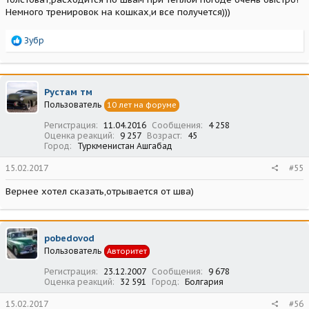
Немного тренировок на кошках,и все получется)))
Р
Зубр
е
а
к
ц
Рустам тм
и
Пользователь
10 лет на форуме
и
:
Регистрация
11.04.2016
Сообщения
4 258
Оценка реакций
9 257
Возраст
45
Город
Туркменистан Ашгабад
15.02.2017
#55
Вернее хотел сказать,отрывается от шва)
pobedovod
Пользователь
Авторитет
Регистрация
23.12.2007
Сообщения
9 678
Оценка реакций
32 591
Город
Болгария
15.02.2017
#56