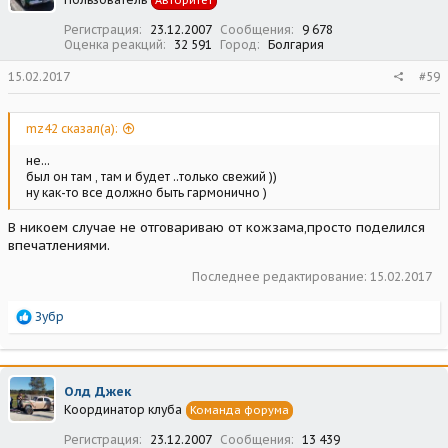
Регистрация
23.12.2007
Сообщения
9 678
Оценка реакций
32 591
Город
Болгария
15.02.2017
#59
mz42 сказал(а):
не...
был он там , там и будет ..только свежий ))
ну как-то все должно быть гармонично )
В никоем случае не отговариваю от кожзама,просто поделился
впечатлениями.
Последнее редактирование:
15.02.2017
Р
Зубр
е
а
к
ц
Олд Джек
и
Координатор клуба
Команда форума
и
:
Регистрация
23.12.2007
Сообщения
13 439