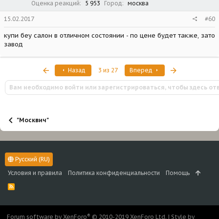
Оценка реакций
5 953
Город
москва
15.02.2017
#60
купи беу салон в отличном состоянии - по цене будет также, зато
завод
Первый
Последняя
Назад
3 из 27
Вперед
Вам необходимо войти или зарегистрироваться, чтобы здесь от
"Москвич"
Русский (RU)
Условия и правила
Политика конфиденциальности
Помощь
R
S
S
®
Forum software by XenForo
© 2010-2019 XenForo Ltd.
|
Style by