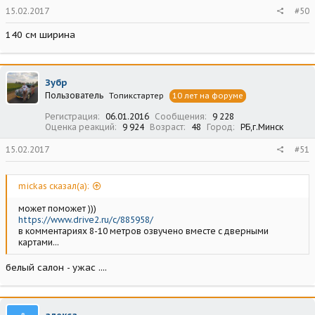
15.02.2017
#50
140 см ширина
Зубр
Пользователь
Топикстартер
10 лет на форуме
Регистрация
06.01.2016
Сообщения
9 228
Оценка реакций
9 924
Возраст
48
Город
РБ,г.Минск
15.02.2017
#51
mickas сказал(а):
может поможет )))
https://www.drive2.ru/c/885958/
в комментариях 8-10 метров озвучено вместе с дверными
картами...
белый салон - ужас ....