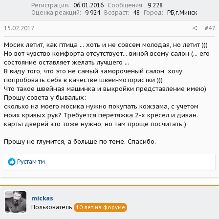
Регистрация
06.01.2016
Сообщения
9 228
Оценка реакций
9 924
Возраст
48
Город
РБ,г.Минск
15.02.2017
#47
Мосик летит, как птица ... хоть и не совсем молодая, но летит )))
Но вот чувство комфорта отсутствует... виной всему салон (... его
состояние оставляет желать лучшего ...
В виду того, что это не самый замороченый салон, хочу
попробовать себя в качестве швеи-мотористки )))
Что такое швейная машинка и выкройки представление имею)
Прошу совета у бывалых:
сколько на моего мосика нужно покупать кожзама, с учетом
моих кривых рук? Требуется перетяжка 2-х кресел и диван.
карты дверей это тоже нужно, но там проще посчитать )
Прошу не глумится, а больше по теме. Спасибо.
Р
Рустам тм
е
а
к
ц
mickas
и
Пользователь
10 лет на форуме
и
: