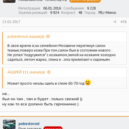
и
:
Регистрация
06.01.2016
Сообщения
9 228
Оценка реакций
9 924
Возраст
48
Город
РБ,г.Минск
15.02.2017
#58
pobedovod сказал(а):
В свое время я,на семейном Москвиче перетянул салон
тканью,поверх кожи.При том,салон был в состоянии нового .
Не успел "подружится" с козжамом,зимой на козжаме холодно
садиться, летом жарко, спина и ..опа прилипают к сиденьям.
АНДРЕЙ 111 сказал(а):
Может просто чехлы сшить в стиле 60-70 год
не...
был он там , там и будет ..только свежий ))
ну как-то все должно быть гармонично )
pobedovod
Пользователь
Авторитет