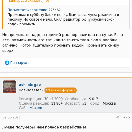
Паппаруда сказал(а):
Посмотреть вложение 225462
Промывал в субботу блок и печку. Вымылось чутка ржавчины и
песочку. Но совсем мало. Снял радиатор. Хочу каустической
содой промыть.
Не промывать надо, а горячий раствор залить и на сутки. Если
есть возможность его там как-то гонять туда-сюда, вообще
отлично. Потом тщательно промыть водой. Промывать снизу
вверх
Р
Паппаруда
е
а
к
ц
ash-oldgaz
и
Пользователь
10 лет на форуме
и
:
Регистрация
30.12.2009
Сообщения
9 017
Оценка реакций
11 864
Возраст
51
Город
Москва
Сайт
vk.com
02.06.2025
#76
Лучше полумеры, чем полное бездействие!