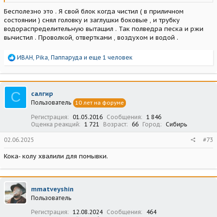
Бесполезно это . Я свой блок когда чистил ( в приличном
состоянии ) снял головку и заглушки боковые , и трубку
водораспределительную вытащил . Так полведра песка и ржи
вычистил . Проволкой, отвертками , воздухом и водой .
Р
ИВАН
,
Pika
,
Паппаруда
и еще 1 человек
е
а
к
ц
С
салгир
и
Пользователь
10 лет на форуме
и
:
Регистрация
01.05.2016
Сообщения
1 846
Оценка реакций
1 721
Возраст
66
Город
Сибирь
02.06.2025
#73
Кока- колу хвалили для помывки.
mmatveyshin
Пользователь
Регистрация
12.08.2024
Сообщения
464