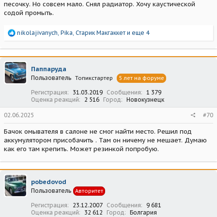
песочку. Но совсем мало. Снял радиатор. Хочу каустической
содой промыть.
Р
nikolajivanych
,
Pika
,
Старик Макгаккет
и еще 4
е
а
к
ц
Паппаруда
и
Пользователь
Топикстартер
5 лет на форуме
и
:
Регистрация
31.03.2019
Сообщения
1 379
Оценка реакций
2 516
Город
Новокузнецк
02.06.2025
#70
Бачок омывателя в салоне не смог найти место. Решил под
аккумулятором присобачить . Там он ничему не мешает. Думаю
как его там крепить. Может резинкой попробую.
pobedovod
Пользователь
Авторитет
Регистрация
23.12.2007
Сообщения
9 681
Оценка реакций
32 612
Город
Болгария