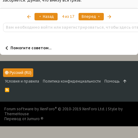
засоряется. Думал, что внизу вся грязь.
Первый
Последняя
Назад
4 из 17
Вперед
Вам необходимо войти или зарегистрироваться, чтобы здесь от
Помогите советом...
Русский (RU)
Условия и правила
Политика конфиденциальности
Помощь
R
S
S
®
Forum software by XenForo
© 2010-2019 XenForo Ltd.
|
Style by
ThemeHouse
Перевод от Jumuro ®