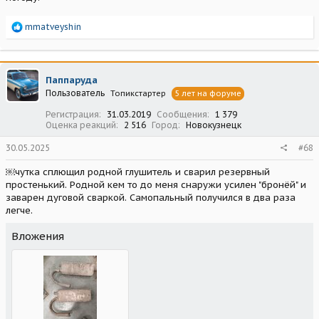
Р
mmatveyshin
е
а
к
ц
Паппаруда
и
Пользователь
Топикстартер
5 лет на форуме
и
:
Регистрация
31.03.2019
Сообщения
1 379
Оценка реакций
2 516
Город
Новокузнецк
30.05.2025
#68
￼чутка сплющил родной глушитель и сварил резервный
простенький. Родной кем то до меня снаружи усилен "бронëй" и
заварен дуговой сваркой. Самопальный получился в два раза
легче.
Вложения