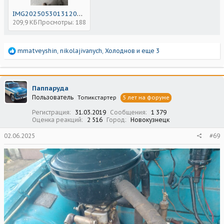
IMG20250530131208.jpg
209,9 КБ
Просмотры: 188
Р
mmatveyshin
,
nikolajivanych
,
Холоднов
и еще 3
е
а
к
ц
Паппаруда
и
Пользователь
Топикстартер
5 лет на форуме
и
:
Регистрация
31.03.2019
Сообщения
1 379
Оценка реакций
2 516
Город
Новокузнецк
02.06.2025
#69