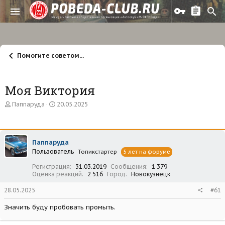
Помогите советом...
Моя Виктория
А
Д
Паппаруда
20.05.2025
в
а
т
т
о
а
р
н
Паппаруда
т
а
Пользователь
е
ч
Топикстартер
5 лет на форуме
м
а
Регистрация
31.03.2019
Сообщения
1 379
ы
л
Оценка реакций
2 516
Город
Новокузнецк
а
28.05.2025
#61
Значить буду пробовать промыть.