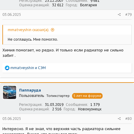
Регистрация
23.12.2007
Сообщения
9 681
Оценка реакций
32 612
Город
Болгария
03.06.2025
#79
mmatveyshin сказал(а):
Не соглашусь. Мне помогло.
Химия помогает, но редко. И только если радиатор не сильно
забит .
Р
mmatveyshin
и
СЭМ
е
а
к
ц
Паппаруда
и
Пользователь
Топикстартер
5 лет на форуме
и
:
Регистрация
31.03.2019
Сообщения
1 379
Оценка реакций
2 516
Город
Новокузнецк
03.06.2025
#80
Интересно. Я не знал, что верхняя часть радиатора сильнее