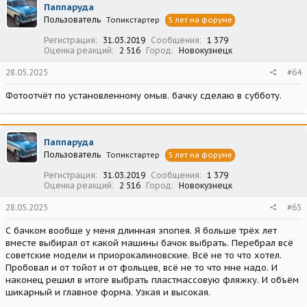
Паппаруда
Пользователь
Топикстартер
5 лет на форуме
Регистрация
31.03.2019
Сообщения
1 379
Оценка реакций
2 516
Город
Новокузнецк
28.05.2025
#64
Фотоотчёт по установленному омыв. бачку сделаю в субботу.
Паппаруда
Пользователь
Топикстартер
5 лет на форуме
Регистрация
31.03.2019
Сообщения
1 379
Оценка реакций
2 516
Город
Новокузнецк
28.05.2025
#65
С бачком вообще у меня длинная эпопея. Я больше трёх лет
вместе выбирал от какой машины бачок выбрать. Перебрал всё
советские модели и приорокалиновские. Всё не то что хотел.
Пробовал и от тойот и от фольцев, всё не то что мне надо. И
наконец решил в итоге выбрать пластмассовую фляжку. И объём
шикарный и главное форма. Узкая и высокая.