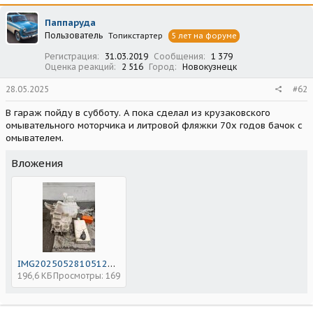
Паппаруда
Пользователь
Топикстартер
5 лет на форуме
Регистрация
31.03.2019
Сообщения
1 379
Оценка реакций
2 516
Город
Новокузнецк
28.05.2025
#62
В гараж пойду в субботу. А пока сделал из крузаковского
омывательного моторчика и литровой фляжки 70х годов бачок с
омывателем.
Вложения
IMG20250528105129.jpg
196,6 КБ
Просмотры: 169