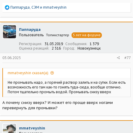
Р
Паппаруда
,
СЭМ
и
mmatveyshin
е
а
к
ц
Паппаруда
и
Пользователь
Топикстартер
5 лет на форуме
и
:
Регистрация
31.03.2019
Сообщения
1 379
Оценка реакций
2 516
Город
Новокузнецк
03.06.2025
#77
mmatveyshin сказал(а):
Не промывать надо, а горячий раствор залить и на сутки. Если есть
возможность его там как-то гонять туда-сюда, вообще отлично.
Потом тщательно промыть водой. Промывать снизу вверх
А почему снизу вверх? И может его проще вверх ногами
перевернуть для промывки?
mmatveyshin