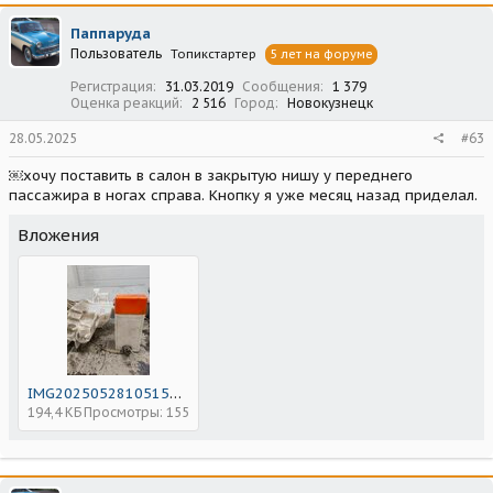
Паппаруда
Пользователь
Топикстартер
5 лет на форуме
Регистрация
31.03.2019
Сообщения
1 379
Оценка реакций
2 516
Город
Новокузнецк
28.05.2025
#63
￼хочу поставить в салон в закрытую нишу у переднего
пассажира в ногах справа. Кнопку я уже месяц назад приделал.
Вложения
IMG20250528105153.jpg
194,4 КБ
Просмотры: 155