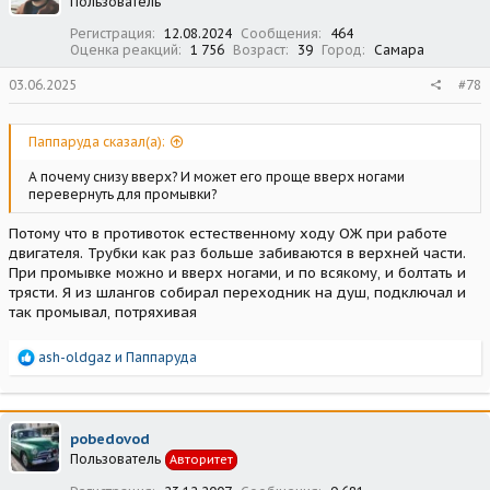
Пользователь
Регистрация
12.08.2024
Сообщения
464
Оценка реакций
1 756
Возраст
39
Город
Самара
03.06.2025
#78
Паппаруда сказал(а):
А почему снизу вверх? И может его проще вверх ногами
перевернуть для промывки?
Потому что в противоток естественному ходу ОЖ при работе
двигателя. Трубки как раз больше забиваются в верхней части.
При промывке можно и вверх ногами, и по всякому, и болтать и
трясти. Я из шлангов собирал переходник на душ, подключал и
так промывал, потряхивая
Р
ash-oldgaz
и
Паппаруда
е
а
к
ц
pobedovod
и
Пользователь
Авторитет
и
: