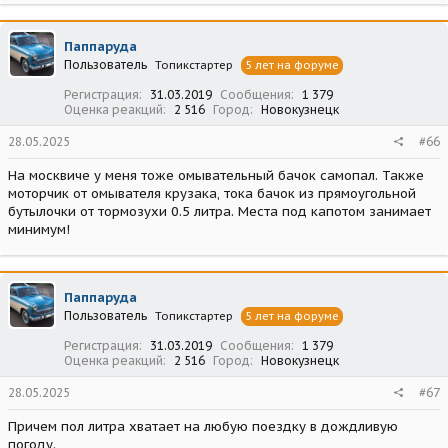
Паппаруда
Пользователь
Топикстартер
5 лет на форуме
Регистрация
31.03.2019
Сообщения
1 379
Оценка реакций
2 516
Город
Новокузнецк
28.05.2025
#66
На москвиче у меня тоже омывательный бачок самопал. Также
моторчик от омывателя крузака, тока бачок из прямоугольной
бутылочки от тормозухи 0.5 литра. Места под капотом занимает
минимум!
Паппаруда
Пользователь
Топикстартер
5 лет на форуме
Регистрация
31.03.2019
Сообщения
1 379
Оценка реакций
2 516
Город
Новокузнецк
28.05.2025
#67
Причем пол литра хватает на любую поездку в дождливую
погоду.