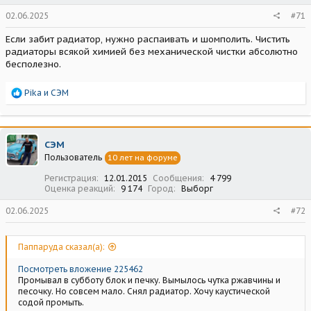
02.06.2025
#71
Если забит радиатор, нужно распаивать и шомполить. Чистить
радиаторы всякой химией без механической чистки абсолютно
бесполезно.
Р
Pika
и
СЭМ
е
а
к
ц
СЭМ
и
Пользователь
10 лет на форуме
и
:
Регистрация
12.01.2015
Сообщения
4 799
Оценка реакций
9 174
Город
Выборг
02.06.2025
#72
Паппаруда сказал(а):
Посмотреть вложение 225462
Промывал в субботу блок и печку. Вымылось чутка ржавчины и
песочку. Но совсем мало. Снял радиатор. Хочу каустической
содой промыть.