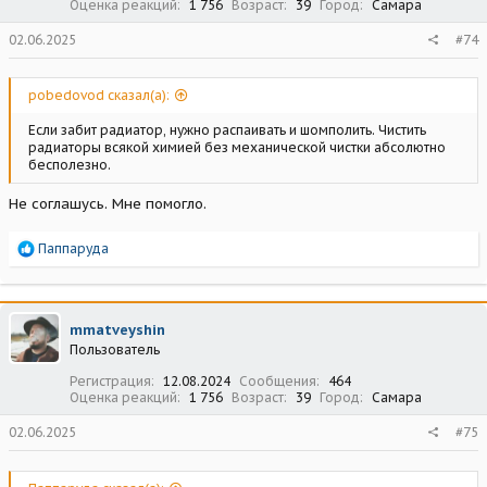
Оценка реакций
1 756
Возраст
39
Город
Самара
02.06.2025
#74
pobedovod сказал(а):
Если забит радиатор, нужно распаивать и шомполить. Чистить
радиаторы всякой химией без механической чистки абсолютно
бесполезно.
Не соглашусь. Мне помогло.
Р
Паппаруда
е
а
к
ц
mmatveyshin
и
Пользователь
и
:
Регистрация
12.08.2024
Сообщения
464
Оценка реакций
1 756
Возраст
39
Город
Самара
02.06.2025
#75