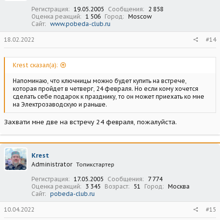
:
Регистрация
19.05.2005
Сообщения
2 858
Оценка реакций
1 506
Город
Moscow
Сайт
www.pobeda-club.ru
18.02.2022
#14
Krest сказал(а):
Напоминаю, что ключницы можно будет купить на встрече,
которая пройдет в четверг, 24 февраля. Но если кому хочется
сделать себе подарок к празднику, то он может приехать ко мне
на Электрозаводскую и раньше.
Захвати мне две на встречу 24 февраля, пожалуйста.
Krest
Administrator
Топикстартер
Регистрация
17.05.2005
Сообщения
7 774
Оценка реакций
3 345
Возраст
51
Город
Москва
Сайт
pobeda-club.ru
10.04.2022
#15