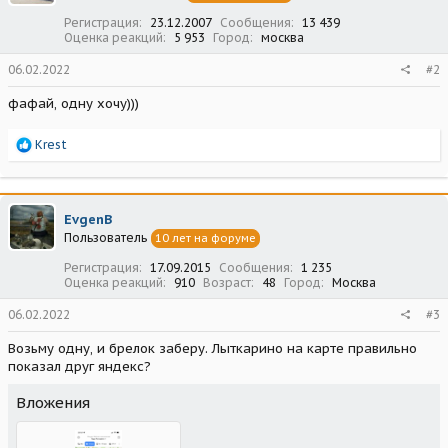
:
Регистрация
23.12.2007
Сообщения
13 439
Оценка реакций
5 953
Город
москва
06.02.2022
#2
фафай, одну хочу)))
Р
Krest
е
а
к
ц
EvgenB
и
Пользователь
10 лет на форуме
и
:
Регистрация
17.09.2015
Сообщения
1 235
Оценка реакций
910
Возраст
48
Город
Москва
06.02.2022
#3
Возьму одну, и брелок заберу. Лыткарино на карте правильно
показал друг яндекс?
Вложения