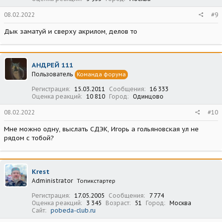
08.02.2022
#9
Дык заматуй и сверху акрилом, делов то
АНДРЕЙ 111
Пользователь
Команда форума
Регистрация
15.03.2011
Сообщения
16 333
Оценка реакций
10 810
Город
Одинцово
08.02.2022
#10
Мне можно одну, выслать СДЭК, Игорь а гольяновская ул не
рядом с тобой?
Krest
Administrator
Топикстартер
Регистрация
17.05.2005
Сообщения
7 774
Оценка реакций
3 345
Возраст
51
Город
Москва
Сайт
pobeda-club.ru