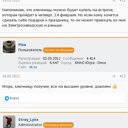
18.02.2022
#12
Напоминаю, что ключницы можно будет купить на встрече,
которая пройдет в четверг, 24 февраля. Но если кому хочется
сделать себе подарок к празднику, то он может приехать ко мне
на Электрозаводскую и раньше.
Pika
Пользователь
10 лет на форуме
Регистрация
02.03.2012
Сообщения
4 414
Оценка реакций
6 647
Город
ХМАО Югра - Омск
Сайт
vk.ru
18.02.2022
#13
Игорь, ключницу получил, все на высшем уровне, доволен
Р
Krest
е
а
к
ц
Stray_Lynx
и
Administrator
Команда форума
и