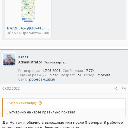
B472F5A3-992B-41EF-AF86-B9F25EDA1039.png
467,6 КБ
Просмотры: 388
Krest
Administrator
Топикстартер
Регистрация
17.05.2005
Сообщения
7 774
Оценка реакций
3 345
Возраст
51
Город
Москва
Сайт
pobeda-club.ru
07.02.2022
#4
EvgenB сказал(а):
Лыткарино на карте правильно показал
Да. Но там я обычно в выходные или после 8 вечера. В рабочее
время проще около м. Электрозаводская.