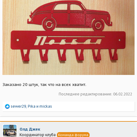
Заказано 20 штук, так что на всех хватит.
Последнее редактирование:
06.02.2022
Р
sewer29
,
Pika
и
mickas
е
а
к
ц
Олд Джек
и
Координатор клуба
Команда форума
и