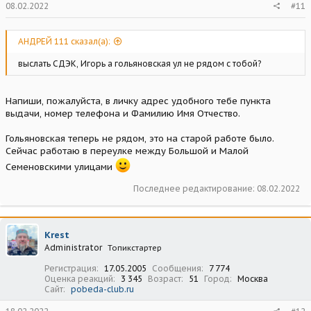
08.02.2022
#11
АНДРЕЙ 111 сказал(а):
выслать СДЭК, Игорь а гольяновская ул не рядом с тобой?
Напиши, пожалуйста, в личку адрес удобного тебе пункта
выдачи, номер телефона и Фамилию Имя Отчество.
Гольяновская теперь не рядом, это на старой работе было.
Сейчас работаю в переулке между Большой и Малой
Семеновскими улицами
Последнее редактирование:
08.02.2022
Krest
Administrator
Топикстартер
Регистрация
17.05.2005
Сообщения
7 774
Оценка реакций
3 345
Возраст
51
Город
Москва
Сайт
pobeda-club.ru