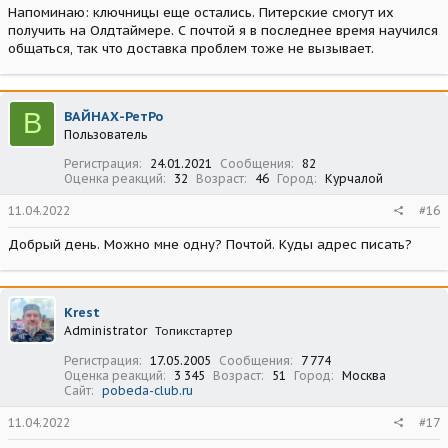
Напоминаю: ключницы еще остались. Питерские смогут их
получить на Олдтаймере. С почтой я в последнее время научился
общаться, так что доставка проблем тоже не вызывает.
В
ВАЙНАХ-РетРо
Пользователь
Регистрация
24.01.2021
Сообщения
82
Оценка реакций
32
Возраст
46
Город
Курчалой
11.04.2022
#16
Добрый день. Можно мне одну? Почтой. Куды адрес писать?
Krest
Administrator
Топикстартер
Регистрация
17.05.2005
Сообщения
7 774
Оценка реакций
3 345
Возраст
51
Город
Москва
Сайт
pobeda-club.ru
11.04.2022
#17