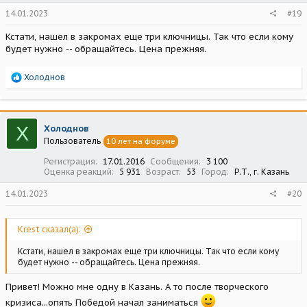
14.01.2023
#19
Кстати, нашел в закромах еще три ключницы. Так что если кому
будет нужно -- обращайтесь. Цена прежняя.
Р
Холоднов
е
а
к
ц
Х
Холоднов
и
Пользователь
10 лет на форуме
и
:
Регистрация
17.01.2016
Сообщения
3 100
Оценка реакций
5 931
Возраст
53
Город
Р.Т., г. Казань
14.01.2023
#20
Krest сказал(а):
Кстати, нашел в закромах еще три ключницы. Так что если кому
будет нужно -- обращайтесь. Цена прежняя.
Привет! Можно мне одну в Казань. А то после творческого
кризиса...опять Победой начал заниматься