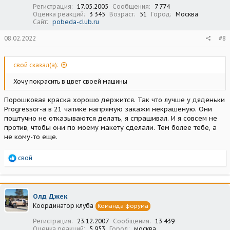
Регистрация
17.05.2005
Сообщения
7 774
Оценка реакций
3 345
Возраст
51
Город
Москва
Сайт
pobeda-club.ru
08.02.2022
#8
свой сказал(а):
Хочу покрасить в цвет своей машины
Порошковая краска хорошо держится. Так что лучше у дяденьки
Progressor-а в 21 чатике напрямую закажи некрашеную. Они
поштучно не отказываются делать, я спрашивал. И я совсем не
против, чтобы они по моему макету сделали. Тем более тебе, а
не кому-то еще.
Р
свой
е
а
к
ц
Олд Джек
и
Координатор клуба
Команда форума
и
:
Регистрация
23.12.2007
Сообщения
13 439
Оценка реакций
5 953
Город
москва