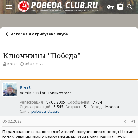
История и атрибутика клуба
Ключницы "Победа"
А
Д
Krest
06.02.2022
в
а
т
т
о
а
р
н
Krest
т
а
Administrator
е
ч
Топикстартер
м
а
Регистрация
17.05.2005
Сообщения
7 774
ы
л
Оценка реакций
3 345
Возраст
51
Город
Москва
а
Сайт
pobeda-club.ru
06.02.2022
#1
Порадовавшись за волголюбителей, закупившихся перед Новым
годом ключницами с изображением 21-й Волги, решил, что и