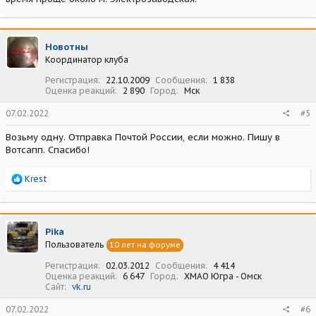
Новотны
Координатор клуба
Регистрация
22.10.2009
Сообщения
1 838
Оценка реакций
2 890
Город
Мск
07.02.2022
#5
Возьму одну. Отправка Почтой России, если можно. Пишу в
Вотсапп. Спасибо!
Р
Krest
е
а
к
ц
Pika
и
Пользователь
10 лет на форуме
и
:
Регистрация
02.03.2012
Сообщения
4 414
Оценка реакций
6 647
Город
ХМАО Югра - Омск
Сайт
vk.ru
07.02.2022
#6