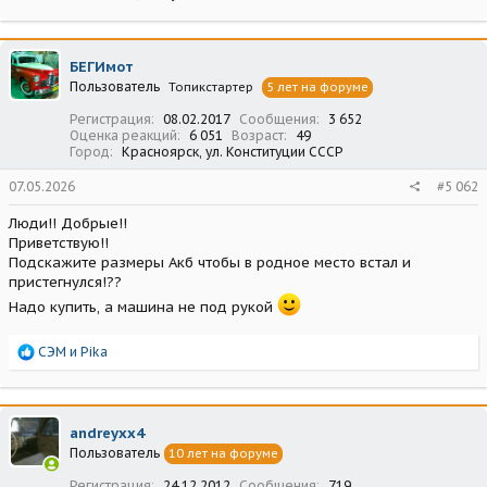
БЕГИмот
Пользователь
Топикстартер
5 лет на форуме
Регистрация
08.02.2017
Сообщения
3 652
Оценка реакций
6 051
Возраст
49
Город
Красноярск, ул. Конституции СССР
07.05.2026
#5 062
Люди!! Добрые!!
Приветствую!!
Подскажите размеры Акб чтобы в родное место встал и
пристегнулся!??
Надо купить, а машина не под рукой
Р
СЭМ
и
Pika
е
а
к
ц
andreyxx4
и
Пользователь
10 лет на форуме
и
:
Регистрация
24.12.2012
Сообщения
719