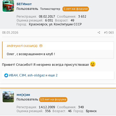
ц
БЕГИмот
и
Пользователь
Топикстартер
5 лет на форуме
и
:
Регистрация
08.02.2017
Сообщения
3 652
Оценка реакций
6 051
Возраст
49
Город
Красноярск, ул. Конституции СССР
08.05.2026
#5 065
andreyxx4 сказал(а):
Олег , с возвращением в клуб !
Привет! Спасибо!! Я незримо всегда присутствовал
Р
ИВАН
,
СЭМ
,
ash-oldgaz
и еще 2
е
а
к
ц
ме(х)ан
и
Пользователь
10 лет на форуме
и
:
Регистрация
14.12.2009
Сообщения
349
Оценка реакций
356
Возраст
46
Город
Брянск