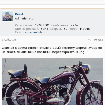
Krest
Administrator
Регистрация
17.05.2005
Сообщения
7 774
Оценка реакций
3 345
Возраст
51
Город
Москва
Сайт
pobeda-club.ru
14.06.2026
#5 068
Движок форума относительно старый, поэтому формат .webp он
не знает. ЛУчше такие картинки пересохранять в .jpg