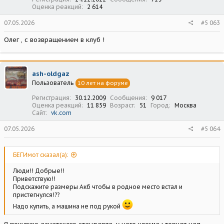
Оценка реакций
2 614
07.05.2026
#5 063
Олег , с возвращением в клуб !
ash-oldgaz
Пользователь
10 лет на форуме
Регистрация
30.12.2009
Сообщения
9 017
Оценка реакций
11 859
Возраст
51
Город
Москва
Сайт
vk.com
07.05.2026
#5 064
БЕГИмот сказал(а):
Люди!! Добрые!!
Приветствую!!
Подскажите размеры Акб чтобы в родное место встал и
пристегнулся!??
Надо купить, а машина не под рукой