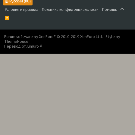
Русский (RU)
Условия и правила
Политика конфиденциальности
Помощь
R
S
S
®
Forum software by XenForo
© 2010-2019 XenForo Ltd.
|
Style by
ThemeHouse
Перевод от Jumuro ®