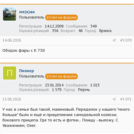
ме(х)ан
Пользователь
10 лет на форуме
Регистрация
14.12.2009
Сообщения
349
Оценка реакций
356
Возраст
46
Город
Брянск
14.06.2026
#5 070
Ободок фары с К 750
П
Пионер
Пользователь
10 лет на форуме
Регистрация
23.01.2014
Сообщения
1 023
Оценка реакций
1 579
Город
Пермь
15.06.2026
#5 071
У нас в семье был такой, малиновый. Переделок у нашего "много
больше" было и ещё и прицепление самодельной коляски,
бокового прицепа. Где то есть и фотки... Поищу - выложу. С
Уважением, Олег.