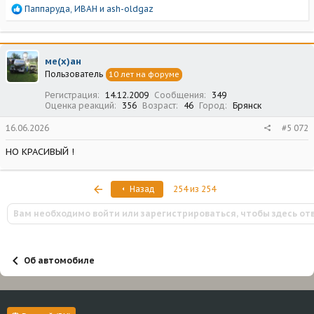
Р
Паппаруда
,
ИВАН
и
ash-oldgaz
е
а
к
ц
ме(х)ан
и
Пользователь
10 лет на форуме
и
:
Регистрация
14.12.2009
Сообщения
349
Оценка реакций
356
Возраст
46
Город
Брянск
16.06.2026
#5 072
НО КРАСИВЫЙ !
Первый
Назад
254 из 254
Вам необходимо войти или зарегистрироваться, чтобы здесь от
Об автомобиле