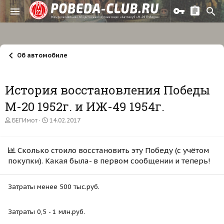
Об автомобиле
История восстановления Победы
М-20 1952г. и ИЖ-49 1954г.
А
Д
БЕГИмот
14.02.2017
в
а
т
т
о
а
Сколько стоило восстановить эту Победу (с учётом
р
н
покупки). Какая была- в первом сообщении и теперь!
т
а
е
ч
м
а
ы
л
Затраты менее 500 тыс.руб.
а
Затраты 0,5 - 1 млн.руб.