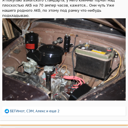
Я покупаю азиатского стандарта, у него клеммы торчат над
плоскостью АКБ на 70 ампер часов, кажется... Они чуть Уже
нашего родного АКБ, по этому под рамку что-нибудь
подкладываю.
Р
БЕГИмот
,
СЭМ
,
Алекс
и еще 2
е
а
к