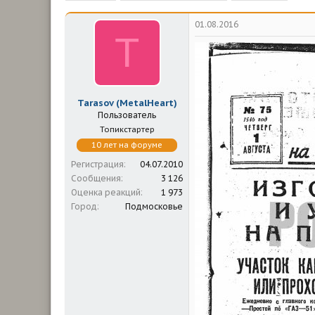
м
а
ы
л
01.08.2016
а
T
Tarasov (MetalHeart)
Пользователь
Топикстартер
10 лет на форуме
Регистрация
04.07.2010
Сообщения
3 126
Оценка реакций
1 973
Город
Подмосковье